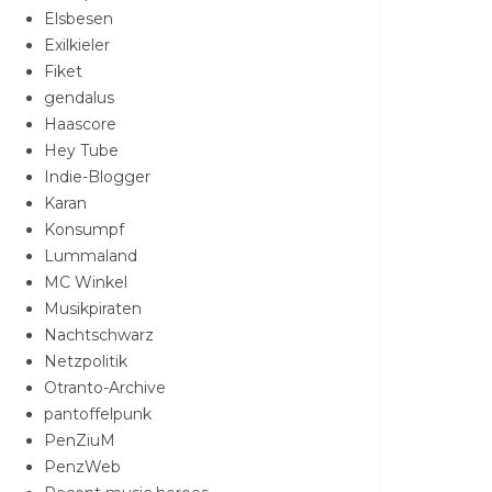
Elsbesen
Exilkieler
Fiket
gendalus
Haascore
Hey Tube
Indie-Blogger
Karan
Konsumpf
Lummaland
MC Winkel
Musikpiraten
Nachtschwarz
Netzpolitik
Otranto-Archive
pantoffelpunk
PenZiuM
PenzWeb