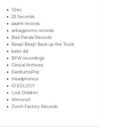
12rec
23 Seconds
aaahh records
airbagpromo records
Bad Panda Records
Beep! Beep! Back up the Truck
beko dsl
BFW recordings
Clinical Archives
EardrumsPop
Headphonica
iD.EOLOGY
Lost Children
Mimonot
Zorch Factory Records