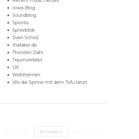
Recent music heroes
rowis Blog
Soundblog
Spontis
Spreeblick
Sven Scholz
thafaker.de
Thorsten Dahl
Traumverliebt
Ulf.
Webthemen
Wo die Spinne mit dem Tofu tanzt
NETLABELS