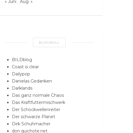
« Juni
Aug. »
BLOGROLL
BILDblog
Coast is clear
Dailypop
Danielas Gedanken
Darklands
Das ganz normale Chaos
Das Kraftfuttermischwerk
Der Schockwellenreiter
Der schwarze Planet
Dirk Schuhmacher
don quichote.net