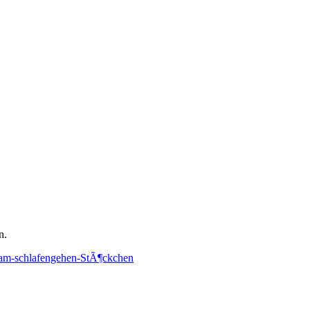
n.
h-am-schlafengehen-StÃ¶ckchen