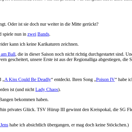
. Oder ist sie doch nur weiter in die Mitte gerückt?
 spiele nun in
zwei
Bands
.
ider kann ich keine Karikaturen zeichnen.
 am Ball
, die in dieser Saison noch nicht richtig durchgestartet sind.
n gescheitert, unsere Erste ist aus der Regionalliga abgestiegen, die 
d „
A Kiss Could Be Deadly
“ entdeckt. Ihren Song „
Poison IV
“ habe i
den ist (und nicht
Lady Chaos
).
 Bangen bekommen haben.
rhin privates Glück. TSV Hürup III gewinnt den Kreispokal, die SG Fl
(
Jens
habe ich absichtlich übergangen, er mag doch keine Stöckchen.)