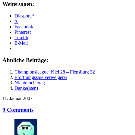
Weitersagen:
Diaspora*
X
Facebook
Pinterest
Tumblr
E-Mail
Ähnliche Beiträge:
Championsleague: Kiel 28 – Flensburg 32
Eröffnungsspielverweigerer
Nichtrauchertag
Danke(rsen)
11. Januar 2007
9 Comments