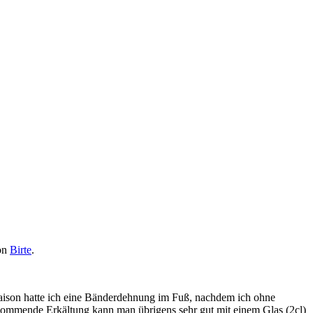
von
Birte
.
Saison hatte ich eine Bänderdehnung im Fuß, nachdem ich ohne
kommende Erkältung kann man übrigens sehr gut mit einem Glas (2cl)