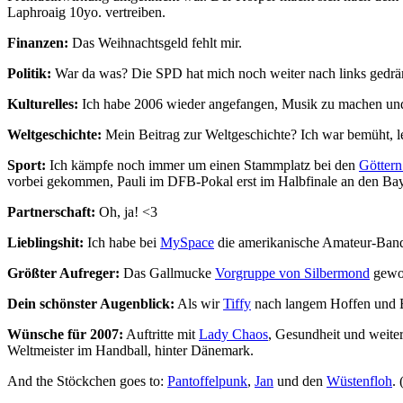
Laphroaig 10yo. vertreiben.
Finanzen:
Das Weihnachtsgeld fehlt mir.
Politik:
War da was? Die SPD hat mich noch weiter nach links gedrängt
Kulturelles:
Ich habe 2006 wieder angefangen, Musik zu machen und
Weltgeschichte:
Mein Beitrag zur Weltgeschichte? Ich war bemüht, le
Sport:
Ich kämpfe noch immer um einen Stammplatz bei den
Göttern
vorbei gekommen, Pauli im DFB-Pokal erst im Halbfinale an den Bayer
Partnerschaft:
Oh, ja! <3
Lieblingshit:
Ich habe bei
MySpace
die amerikanische Amateur-Ban
Größter Aufreger:
Das Gallmucke
Vorgruppe von Silbermond
gewor
Dein schönster Augenblick:
Als wir
Tiffy
nach langem Hoffen und
Wünsche für 2007:
Auftritte mit
Lady Chaos
, Gesundheit und weite
Weltmeister im Handball, hinter Dänemark.
And the Stöckchen goes to:
Pantoffelpunk
,
Jan
und den
Wüstenfloh
. 