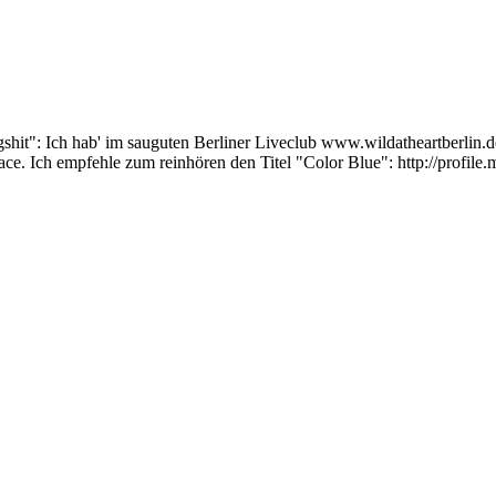
ingshit": Ich hab' im sauguten Berliner Liveclub www.wildatheartberli
pace. Ich empfehle zum reinhören den Titel "Color Blue": http://profil