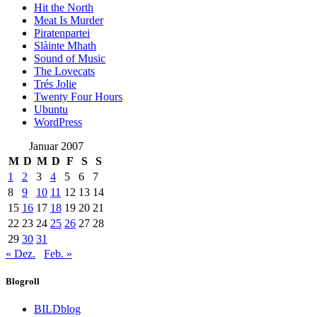
Hit the North
Meat Is Murder
Piratenpartei
Slàinte Mhath
Sound of Music
The Lovecats
Trés Jolie
Twenty Four Hours
Ubuntu
WordPress
Januar 2007
M
D
M
D
F
S
S
1
2
3
4
5
6
7
8
9
10
11
12
13
14
15
16
17
18
19
20
21
22
23
24
25
26
27
28
29
30
31
« Dez.
Feb. »
Blogroll
BILDblog