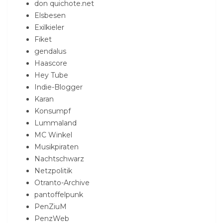
don quichote.net
Elsbesen
Exilkieler
Fiket
gendalus
Haascore
Hey Tube
Indie-Blogger
Karan
Konsumpf
Lummaland
MC Winkel
Musikpiraten
Nachtschwarz
Netzpolitik
Otranto-Archive
pantoffelpunk
PenZiuM
PenzWeb