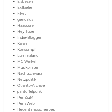
Elsbesen
Exilkieler
Fiket
gendalus
Haascore
Hey Tube
Indie-Blogger
Karan
Konsumpf
Lummaland
MC Winkel
Musikpiraten
Nachtschwarz
Netzpolitik
Otranto-Archive
pantoffelpunk
PenZiuM
PenzWeb
Recent music heroes