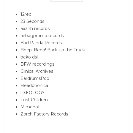
12rec
23 Seconds
aaahh records
airbagpromo records
Bad Panda Records
Beep! Beep! Back up the Truck
beko dsl
BFW recordings
Clinical Archives
EardrumsPop
Headphonica
iD.EOLOGY
Lost Children
Mimonot
Zorch Factory Records