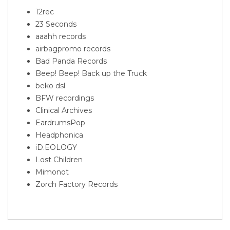
12rec
23 Seconds
aaahh records
airbagpromo records
Bad Panda Records
Beep! Beep! Back up the Truck
beko dsl
BFW recordings
Clinical Archives
EardrumsPop
Headphonica
iD.EOLOGY
Lost Children
Mimonot
Zorch Factory Records