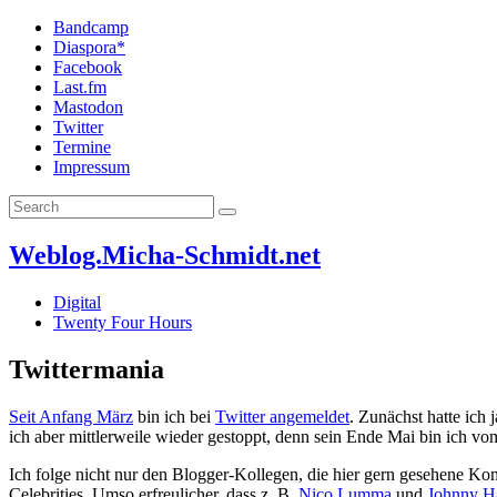
Bandcamp
Diaspora*
Facebook
Last.fm
Mastodon
Twitter
Termine
Impressum
Weblog.Micha-Schmidt.net
Digital
Twenty Four Hours
Twittermania
Seit Anfang März
bin ich bei
Twitter angemeldet
. Zunächst hatte ich 
ich aber mittlerweile wieder gestoppt, denn sein Ende Mai bin ich vo
Ich folge nicht nur den Blogger-Kollegen, die hier gern gesehene K
Celebrities. Umso erfreulicher, dass z. B.
Nico Lumma
und
Johnny H