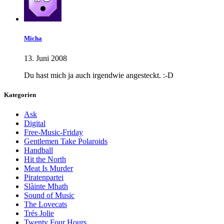
Micha
13. Juni 2008
Du hast mich ja auch irgendwie angesteckt. :-D
Kategorien
Ask
Digital
Free-Music-Friday
Gentlemen Take Polaroids
Handball
Hit the North
Meat Is Murder
Piratenpartei
Slàinte Mhath
Sound of Music
The Lovecats
Trés Jolie
Twenty Four Hours