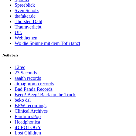
Spreeblick
Sven Scholz
thafaker.de
Thorsten Dahl
Traumverliebt
Ulf.
Webthemen
Wo die Spinne mit dem Tofu tanzt
Netlabels
12rec
23 Seconds
aaahh records
airbagpromo records
Bad Panda Records
Beep! Beep! Back up the Truck
beko dsl
BFW recordings
Clinical Archives
EardrumsPop
Headphonica
iD.EOLOGY
Lost Children