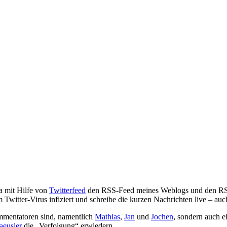
ja mit Hilfe von
Twitterfeed
den RSS-Feed meines Weblogs und den R
m Twitter-Virus infiziert und schreibe die kurzen Nachrichten live – 
ommentatoren sind, namentlich
Mathias
,
Jan
und
Jochen
, sondern auch 
aeusler
die „Verfolgung“ erwiedern.