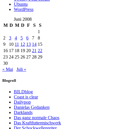
Ubuntu
WordPress
Juni 2008
M
D
M
D
F
S
S
1
2
3
4
5
6
7
8
9
10
11
12
13
14
15
16
17
18
19
20
21
22
23
24
25
26
27
28
29
30
« Mai
Juli »
Blogroll
BILDblog
Coast is clear
Dailypop
Danielas Gedanken
Darklands
Das ganz normale Chaos
Das Kraftfuttermischwerk
Der Schockwellenreiter