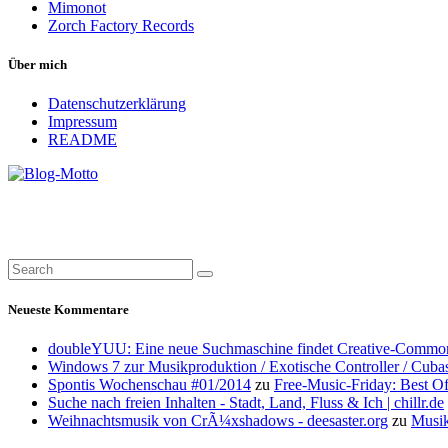
Mimonot
Zorch Factory Records
Über mich
Datenschutzerklärung
Impressum
README
Neueste Kommentare
doubleYUU: Eine neue Suchmaschine findet Creative-Common
Windows 7 zur Musikproduktion / Exotische Controller / Cuba
Spontis Wochenschau #01/2014
zu
Free-Music-Friday: Best O
Suche nach freien Inhalten - Stadt, Land, Fluss & Ich | chillr.de
Weihnachtsmusik von CrÃ¼xshadows - deesaster.org
zu
Musik