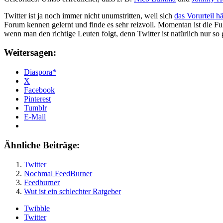
Twitter ist ja noch immer nicht unumstritten, weil sich
das Vorurteil hä
Forum kennen gelernt und finde es sehr reizvoll. Momentan ist die F
wenn man den richtige Leuten folgt, denn Twitter ist natürlich nur so 
Weitersagen:
Diaspora*
X
Facebook
Pinterest
Tumblr
E-Mail
Ähnliche Beiträge:
Twitter
Nochmal FeedBurner
Feedburner
Wut ist ein schlechter Ratgeber
Twibble
Twitter