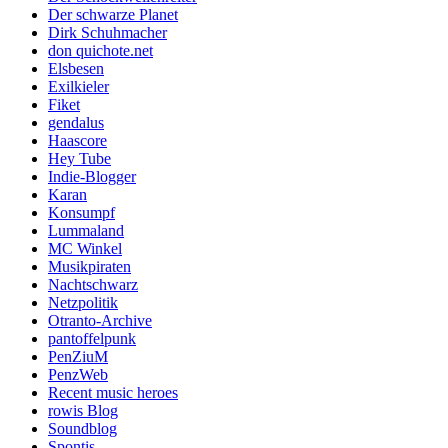
Der schwarze Planet
Dirk Schuhmacher
don quichote.net
Elsbesen
Exilkieler
Fiket
gendalus
Haascore
Hey Tube
Indie-Blogger
Karan
Konsumpf
Lummaland
MC Winkel
Musikpiraten
Nachtschwarz
Netzpolitik
Otranto-Archive
pantoffelpunk
PenZiuM
PenzWeb
Recent music heroes
rowis Blog
Soundblog
Spontis