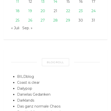
11
12
13
14
15
16
17
18
19
20
21
22
23
24
25
26
27
28
29
30
31
« Juli
Sep. »
BLOGROLL
BILDblog
Coast is clear
Dailypop
Danielas Gedanken
Darklands
Das ganz normale Chaos