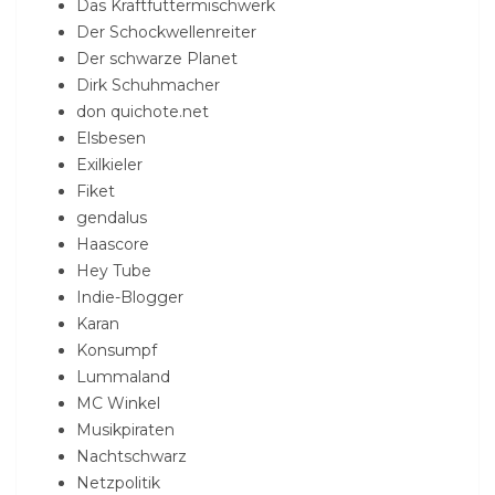
Das Kraftfuttermischwerk
Der Schockwellenreiter
Der schwarze Planet
Dirk Schuhmacher
don quichote.net
Elsbesen
Exilkieler
Fiket
gendalus
Haascore
Hey Tube
Indie-Blogger
Karan
Konsumpf
Lummaland
MC Winkel
Musikpiraten
Nachtschwarz
Netzpolitik