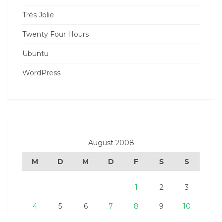
Trés Jolie
Twenty Four Hours
Ubuntu
WordPress
August 2008
M
D
M
D
F
S
S
1
2
3
4
5
6
7
8
9
10