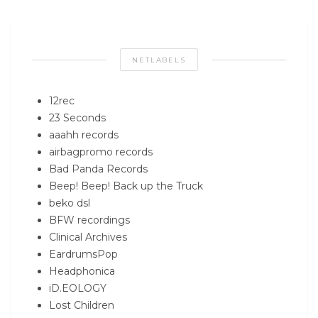
NETLABELS
12rec
23 Seconds
aaahh records
airbagpromo records
Bad Panda Records
Beep! Beep! Back up the Truck
beko dsl
BFW recordings
Clinical Archives
EardrumsPop
Headphonica
iD.EOLOGY
Lost Children