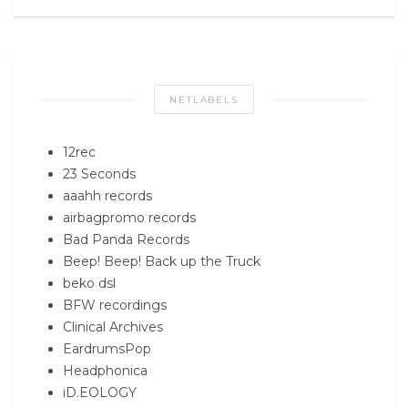
NETLABELS
12rec
23 Seconds
aaahh records
airbagpromo records
Bad Panda Records
Beep! Beep! Back up the Truck
beko dsl
BFW recordings
Clinical Archives
EardrumsPop
Headphonica
iD.EOLOGY