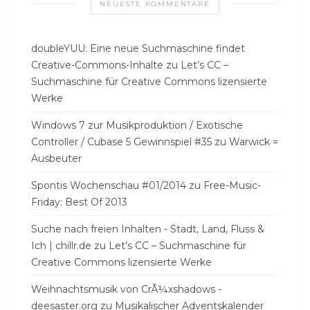
NEUESTE KOMMENTARE
doubleYUU: Eine neue Suchmaschine findet
Creative-Commons-Inhalte
zu
Let’s CC –
Suchmaschine für Creative Commons lizensierte
Werke
Windows 7 zur Musikproduktion / Exotische
Controller / Cubase 5 Gewinnspiel #35
zu
Warwick =
Ausbeuter
Spontis Wochenschau #01/2014
zu
Free-Music-
Friday: Best Of 2013
Suche nach freien Inhalten - Stadt, Land, Fluss &
Ich | chillr.de
zu
Let’s CC – Suchmaschine für
Creative Commons lizensierte Werke
Weihnachtsmusik von CrÃ¼xshadows -
deesaster.org
zu
Musikalischer Adventskalender