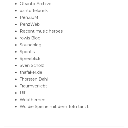
Otranto-Archive
pantoffelpunk
PenZiuM
PenzWeb
Recent music heroes
rowis Blog
Soundblog
Spontis
Spreeblick
Sven Scholz
thafaker.de
Thorsten Dahl
Traumverliebt
Ulf.
Webthemen
Wo die Spinne mit dem Tofu tanzt