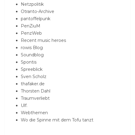
Netzpolitik
Otranto-Archive
pantoffelpunk
PenZiuM
PenzWeb
Recent music heroes
rowis Blog
Soundblog
Spontis
Spreeblick
Sven Scholz
thafaker.de
Thorsten Dahl
Traumverliebt
Ulf.
Webthemen
Wo die Spinne mit dem Tofu tanzt