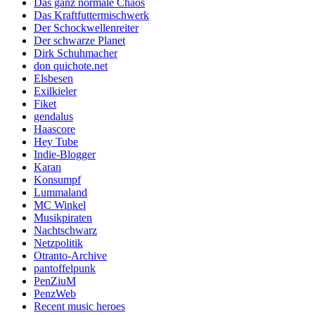
Das ganz normale Chaos
Das Kraftfuttermischwerk
Der Schockwellenreiter
Der schwarze Planet
Dirk Schuhmacher
don quichote.net
Elsbesen
Exilkieler
Fiket
gendalus
Haascore
Hey Tube
Indie-Blogger
Karan
Konsumpf
Lummaland
MC Winkel
Musikpiraten
Nachtschwarz
Netzpolitik
Otranto-Archive
pantoffelpunk
PenZiuM
PenzWeb
Recent music heroes