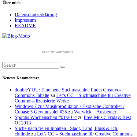
Über mich
Datenschutzerklärung
Impressum
README
Send me your sounds
Neueste Kommentare
doubleYUU: Eine neue Suchmaschine findet Creative-
Commons-Inhalte
zu
Let’s CC – Suchmaschine für Creative
Commons lizensierte Werke
Windows 7 zur Musikproduktion / Exotische Controller /
Cubase 5 Gewinnspiel #35
zu
Warwick = Ausbeuter
Spontis Wochenschau #01/2014
zu
Free-Music-Friday: Best
Of 2013
Suche nach freien Inhalten - Stadt, Land, Fluss & Ich |
chillr.de
zu
Let’s CC – Suchmaschine für Creative Commons