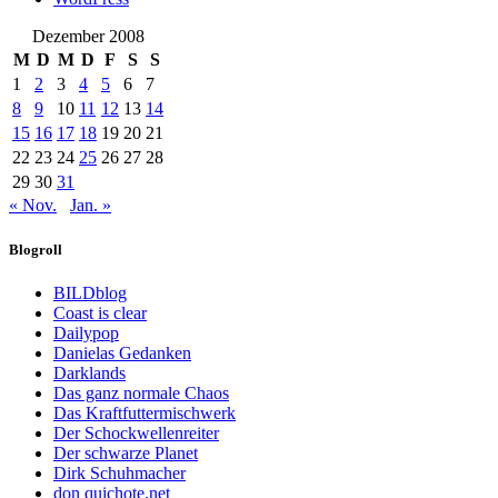
Dezember 2008
M
D
M
D
F
S
S
1
2
3
4
5
6
7
8
9
10
11
12
13
14
15
16
17
18
19
20
21
22
23
24
25
26
27
28
29
30
31
« Nov.
Jan. »
Blogroll
BILDblog
Coast is clear
Dailypop
Danielas Gedanken
Darklands
Das ganz normale Chaos
Das Kraftfuttermischwerk
Der Schockwellenreiter
Der schwarze Planet
Dirk Schuhmacher
don quichote.net