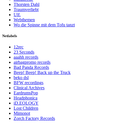
Thorsten Dahl
Traumverliebt
Ulf.
Webthemen
Wo die Spinne mit dem Tofu tanzt
Netlabels
12rec
23 Seconds
aaahh records
airbagpromo records
Bad Panda Records
Beep! Beep! Back up the Truck
beko dsl
BFW recordings
Clinical Archives
EardrumsPop
Headphonica
iD.EOLOGY
Lost Children
Mimonot
Zorch Factory Records