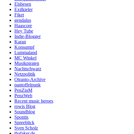
Elsbesen
Exilkieler
Fiket
gendalus
Haascore
Hey Tube
Indie-Blogger
Karan
Konsumpf
Lummaland
MC Winkel
Musikpiraten
Nachtschwarz
Netzpolitik
Otranto-Archive
pantoffelpunk
PenZiuM
PenzWeb
Recent music heroes
rowis Blog
Soundblog
Spontis
Spreeblick
Sven Scholz
thafaker.de