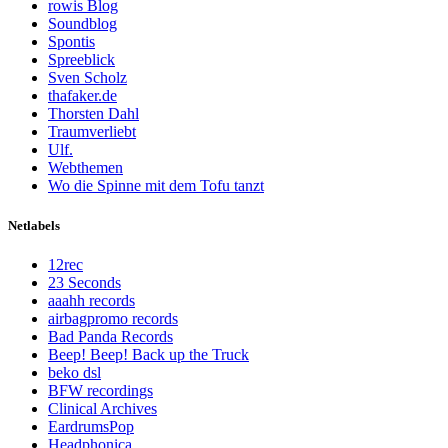
rowis Blog
Soundblog
Spontis
Spreeblick
Sven Scholz
thafaker.de
Thorsten Dahl
Traumverliebt
Ulf.
Webthemen
Wo die Spinne mit dem Tofu tanzt
Netlabels
12rec
23 Seconds
aaahh records
airbagpromo records
Bad Panda Records
Beep! Beep! Back up the Truck
beko dsl
BFW recordings
Clinical Archives
EardrumsPop
Headphonica