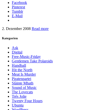
Facebook
Pinterest
Tumblr
E-Mail
2. Dezember 2008
Read more
Kategorien
Ask
Digital
Free-Music-Friday
Gentlemen Take Polaroids
Handball
Hit the North
Meat Is Murder
Piratenpartei
Slàinte Mhath
Sound of Music
The Lovecats
Trés Jolie
Twenty Four Hours
Ubuntu
WordPress