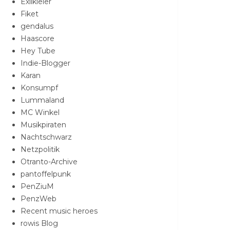
Exilkieler
Fiket
gendalus
Haascore
Hey Tube
Indie-Blogger
Karan
Konsumpf
Lummaland
MC Winkel
Musikpiraten
Nachtschwarz
Netzpolitik
Otranto-Archive
pantoffelpunk
PenZiuM
PenzWeb
Recent music heroes
rowis Blog