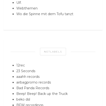
Ulf.
Webthemen
Wo die Spinne mit dem Tofu tanzt
NETLABELS
12rec
23 Seconds
aaahh records
airbagpromo records
Bad Panda Records
Beep! Beep! Back up the Truck
beko dsl
BFW recordings