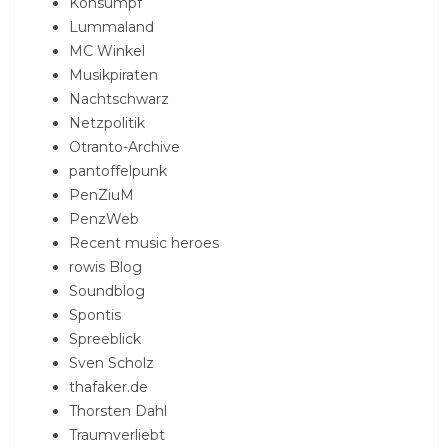
Konsumpf
Lummaland
MC Winkel
Musikpiraten
Nachtschwarz
Netzpolitik
Otranto-Archive
pantoffelpunk
PenZiuM
PenzWeb
Recent music heroes
rowis Blog
Soundblog
Spontis
Spreeblick
Sven Scholz
thafaker.de
Thorsten Dahl
Traumverliebt