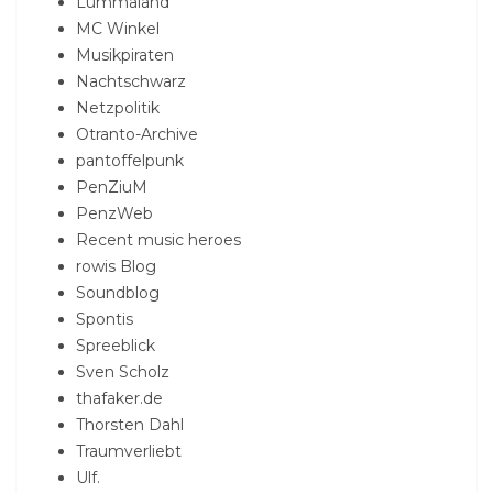
Lummaland
MC Winkel
Musikpiraten
Nachtschwarz
Netzpolitik
Otranto-Archive
pantoffelpunk
PenZiuM
PenzWeb
Recent music heroes
rowis Blog
Soundblog
Spontis
Spreeblick
Sven Scholz
thafaker.de
Thorsten Dahl
Traumverliebt
Ulf.