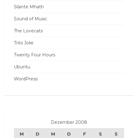
Slàinte Mhath
Sound of Music
The Lovecats
Trés Jolie
Twenty Four Hours
Ubuntu
WordPress
Dezember 2008
M
D
M
D
F
S
S