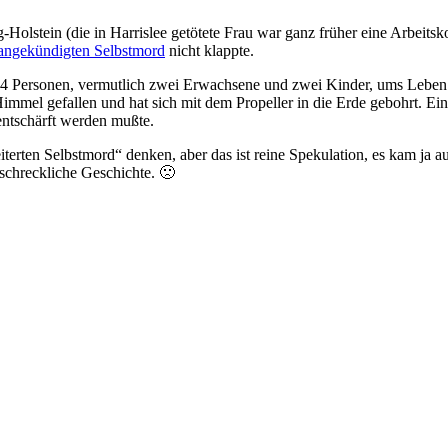
g-Holstein (die in Harrislee getötete Frau war ganz früher eine Arbeits
angekündigten Selbstmord
nicht klappte.
 4 Personen, vermutlich zwei Erwachsene und zwei Kinder, ums Leb
immel gefallen und hat sich mit dem Propeller in die Erde gebohrt. Ei
ntschärft werden mußte.
eiterten Selbstmord“ denken, aber das ist reine Spekulation, es kam ja
 schreckliche Geschichte. 🙁