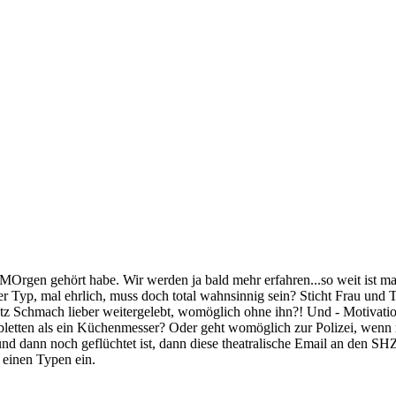
te MOrgen gehört habe. Wir werden ja bald mehr erfahren...so weit ist 
Der Typ, mal ehrlich, muss doch total wahnsinnig sein? Sticht Frau und
a trotz Schmach lieber weitergelebt, womöglich ohne ihn?! Und - Motiva
tabletten als ein Küchenmesser? Oder geht womöglich zur Polizei, wen
nd dann noch geflüchtet ist, dann diese theatralische Email an den SHZ
 einen Typen ein.