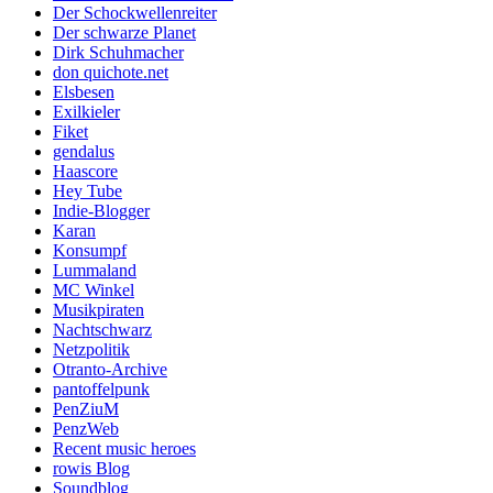
Der Schockwellenreiter
Der schwarze Planet
Dirk Schuhmacher
don quichote.net
Elsbesen
Exilkieler
Fiket
gendalus
Haascore
Hey Tube
Indie-Blogger
Karan
Konsumpf
Lummaland
MC Winkel
Musikpiraten
Nachtschwarz
Netzpolitik
Otranto-Archive
pantoffelpunk
PenZiuM
PenzWeb
Recent music heroes
rowis Blog
Soundblog