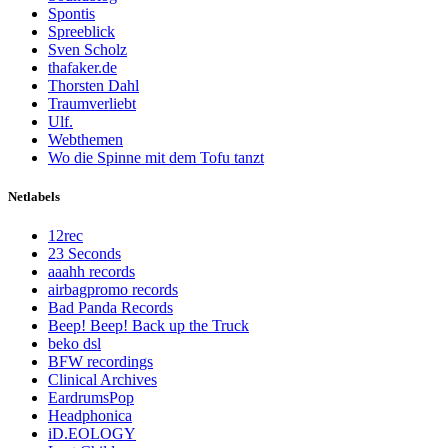
Spontis
Spreeblick
Sven Scholz
thafaker.de
Thorsten Dahl
Traumverliebt
Ulf.
Webthemen
Wo die Spinne mit dem Tofu tanzt
Netlabels
12rec
23 Seconds
aaahh records
airbagpromo records
Bad Panda Records
Beep! Beep! Back up the Truck
beko dsl
BFW recordings
Clinical Archives
EardrumsPop
Headphonica
iD.EOLOGY