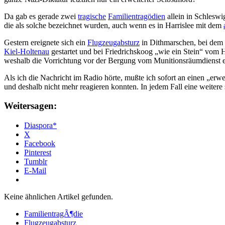
Da gab es gerade zwei
tragische
Familientragödien
allein in Schleswi
die als solche bezeichnet wurden, auch wenn es in Harrislee mit dem
Gestern ereignete sich ein
Flugzeugabsturz
in Dithmarschen, bei dem
Kiel-Holtenau
gestartet und bei Friedrichskoog „wie ein Stein“ vom H
weshalb die Vorrichtung vor der Bergung vom Munitionsräumdienst e
Als ich die Nachricht im Radio hörte, mußte ich sofort an einen „erw
und deshalb nicht mehr reagieren konnten. In jedem Fall eine weitere
Weitersagen:
Diaspora*
X
Facebook
Pinterest
Tumblr
E-Mail
Keine ähnlichen Artikel gefunden.
FamilientragÃ¶die
Flugzeugabsturz