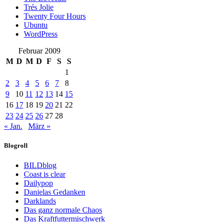
Trés Jolie
Twenty Four Hours
Ubuntu
WordPress
Februar 2009
M
D
M
D
F
S
S
1
2
3
4
5
6
7
8
9
10
11
12
13
14
15
16
17
18
19
20
21
22
23
24
25
26
27
28
« Jan.
März »
Blogroll
BILDblog
Coast is clear
Dailypop
Danielas Gedanken
Darklands
Das ganz normale Chaos
Das Kraftfuttermischwerk