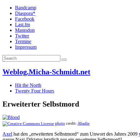
Bandcamp
Diaspora*
Facebook
Last.fm
Mastodon
Twitter
Termine
Impressum
Weblog.Micha-Schmidt.net
Hit the North
Twenty Four Hours
Erweiterter Selbstmord
photo
credit:
Abadie
Axel
hat den „erweiterten Selbstmord“ zum Unwort des Jahres 2009
ganze Nazi-Diktatur letztlich nur ein erweiterter Selbstmord?