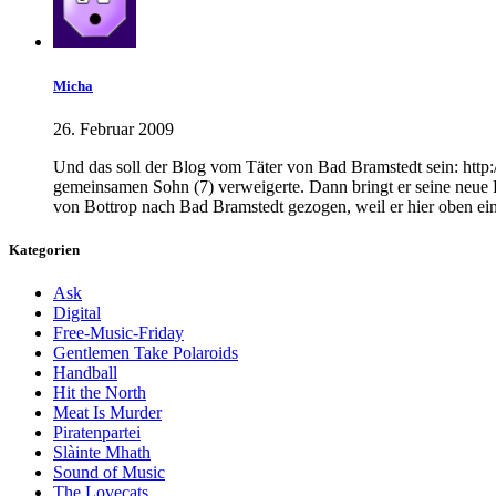
Micha
26. Februar 2009
Und das soll der Blog vom Täter von Bad Bramstedt sein: http:
gemeinsamen Sohn (7) verweigerte. Dann bringt er seine neue F
von Bottrop nach Bad Bramstedt gezogen, weil er hier oben ei
Kategorien
Ask
Digital
Free-Music-Friday
Gentlemen Take Polaroids
Handball
Hit the North
Meat Is Murder
Piratenpartei
Slàinte Mhath
Sound of Music
The Lovecats