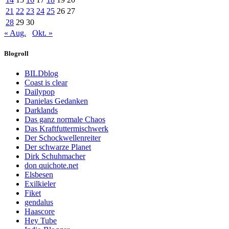
21
22
23
24
25
26
27
28
29
30
« Aug.
Okt. »
Blogroll
BILDblog
Coast is clear
Dailypop
Danielas Gedanken
Darklands
Das ganz normale Chaos
Das Kraftfuttermischwerk
Der Schockwellenreiter
Der schwarze Planet
Dirk Schuhmacher
don quichote.net
Elsbesen
Exilkieler
Fiket
gendalus
Haascore
Hey Tube