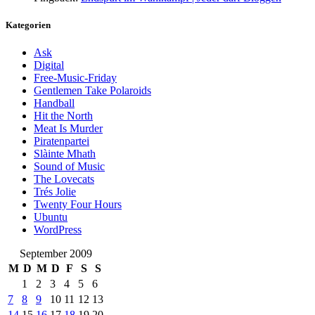
Kategorien
Ask
Digital
Free-Music-Friday
Gentlemen Take Polaroids
Handball
Hit the North
Meat Is Murder
Piratenpartei
Slàinte Mhath
Sound of Music
The Lovecats
Trés Jolie
Twenty Four Hours
Ubuntu
WordPress
September 2009
M
D
M
D
F
S
S
1
2
3
4
5
6
7
8
9
10
11
12
13
14
15
16
17
18
19
20