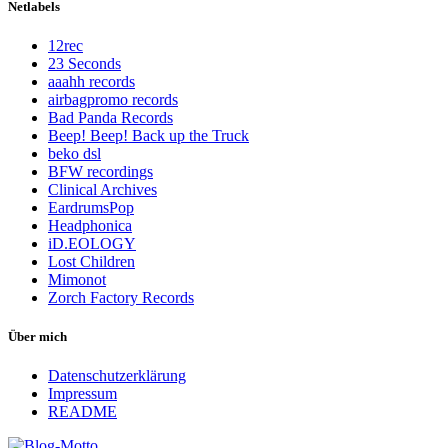
Netlabels
12rec
23 Seconds
aaahh records
airbagpromo records
Bad Panda Records
Beep! Beep! Back up the Truck
beko dsl
BFW recordings
Clinical Archives
EardrumsPop
Headphonica
iD.EOLOGY
Lost Children
Mimonot
Zorch Factory Records
Über mich
Datenschutzerklärung
Impressum
README