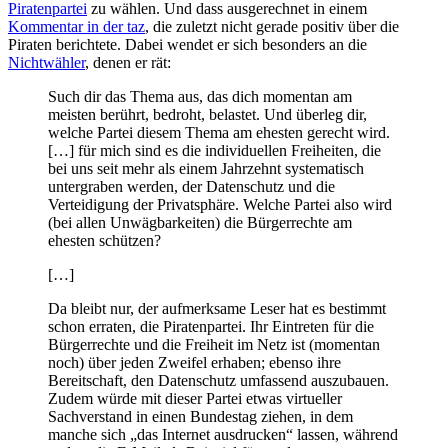
Piratenpartei
zu wählen. Und dass ausgerechnet in einem
Kommentar in der taz
, die zuletzt nicht gerade positiv über die
Piraten berichtete. Dabei wendet er sich besonders an die
Nichtwähler
, denen er rät:
Such dir das Thema aus, das dich momentan am
meisten berührt, bedroht, belastet. Und überleg dir,
welche Partei diesem Thema am ehesten gerecht wird.
[…] für mich sind es die individuellen Freiheiten, die
bei uns seit mehr als einem Jahrzehnt systematisch
untergraben werden, der Datenschutz und die
Verteidigung der Privatsphäre. Welche Partei also wird
(bei allen Unwägbarkeiten) die Bürgerrechte am
ehesten schützen?
[…]
Da bleibt nur, der aufmerksame Leser hat es bestimmt
schon erraten, die Piratenpartei. Ihr Eintreten für die
Bürgerrechte und die Freiheit im Netz ist (momentan
noch) über jeden Zweifel erhaben; ebenso ihre
Bereitschaft, den Datenschutz umfassend auszubauen.
Zudem würde mit dieser Partei etwas virtueller
Sachverstand in einen Bundestag ziehen, in dem
manche sich „das Internet ausdrucken“ lassen, während