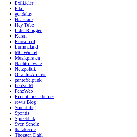
Exilkieler
Fiket
gendalus
Haascore
Hey Tube
Indie-Blogger
Karan
Konsumpf
Lummaland
MC Winkel
Musikpiraten
Nachtschwarz
Netzpolitik
Otranto-Archive
pantoffelpunk
PenZiuM
PenzWeb
Recent music heroes
rowis Blog
Soundblog
Spontis
Spreeblick
Sven Scholz
thafaker.de
Thorsten Dahl