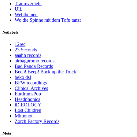
Traumverliebt
Ulf.
Webthemen
Wo die Spinne mit dem Tofu tanzt
Netlabels
12rec
23 Seconds
aaahh records
airbagpromo records
Bad Panda Records
Beep! Beep! Back up the Truck
beko dsl
BFW recordings
Clinical Archives
EardrumsPop
Headphonica
iD.EOLOGY
Lost Children
Mimonot
Zorch Factory Records
Meta