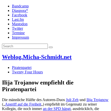
Bandcamp
Diaspora*
Facebook
Last.fm
Mastodon
Twitter
Termine
Impressum
Weblog.Micha-Schmidt.net
Piratenpartei
Twenty Four Hours
Ilija Trojanow empfiehlt die
Piratenpartei
Die männliche Hälfte des Autoren-Duos
Juli Zeh
und
Ilija Trojanow
(„
Angriff auf die Freiheit
„) empfiehlt im Gegensatz zu seiner
Kollegin, die noch immer
an der SPD hängt
, ausdrücklich, die