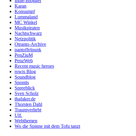
Indie-Blogger
Karan
Konsumpf
Lummaland
MC Winkel
Musikpiraten
Nachtschwarz
Netzpolitik
Otranto-Archive
pantoffelpunk
PenZiuM
PenzWeb
Recent music heroes
rowis Blog
Soundblog
Spontis
Spreeblick
Sven Scholz
thafaker.de
Thorsten Dahl
Traumverliebt
Ulf.
Webthemen
Wo die Spinne mit dem Tofu tanzt