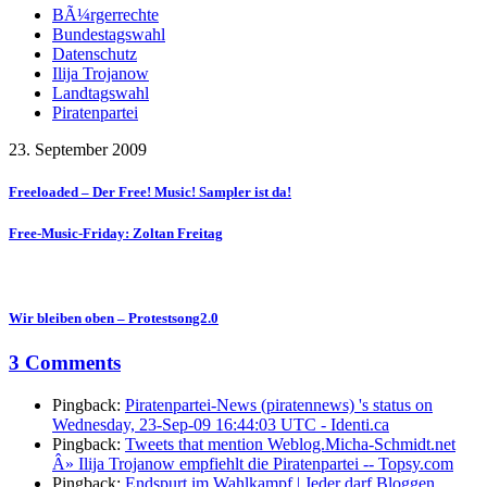
BÃ¼rgerrechte
Bundestagswahl
Datenschutz
Ilija Trojanow
Landtagswahl
Piratenpartei
23. September 2009
Freeloaded – Der Free! Music! Sampler ist da!
Free-Music-Friday: Zoltan Freitag
Wir bleiben oben – Protestsong2.0
3 Comments
Pingback:
Piratenpartei-News (piratennews) 's status on
Wednesday, 23-Sep-09 16:44:03 UTC - Identi.ca
Pingback:
Tweets that mention Weblog.Micha-Schmidt.net
Â» Ilija Trojanow empfiehlt die Piratenpartei -- Topsy.com
Pingback:
Endspurt im Wahlkampf | Jeder darf Bloggen