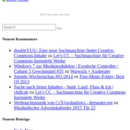
Send me your sounds
Neueste Kommentare
doubleYUU: Eine neue Suchmaschine findet Creative-
Commons-Inhalte
zu
Let’s CC – Suchmaschine für Creative
Commons lizensierte Werke
Windows 7 zur Musikproduktion / Exotische Controller /
Cubase 5 Gewinnspiel #35
zu
Warwick = Ausbeuter
Spontis Wochenschau #01/2014
zu
Free-Music-Friday: Best
Of 2013
Suche nach freien Inhalten - Stadt, Land, Fluss & Ich |
chillr.de
zu
Let’s CC – Suchmaschine für Creative Commons
lizensierte Werke
Weihnachtsmusik von CrÃ¼xshadows - deesaster.org
zu
Musikalischer Adventskalender 2015 Tür 22
Neueste Beiträge