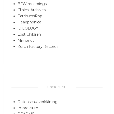
BFW recordings
Clinical Archives
EardrumsPop
Headphonica
iD.EOLOGY
Lost Children
Mimonot
Zorch Factory Records
ÜBER MICH
Datenschutzerklärung
Impressum
README