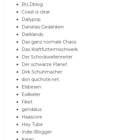
BILDblog
Coast is clear
Dailypop
Danielas Gedanken
Darklands
Das ganz normale Chaos
Das Kraftfuttermischwerk
Der Schockwellenreiter
Der schwarze Planet
Dirk Schuhmacher
don quichote.net
Elsbesen
Exilkieler
Fiket
gendalus
Haascore
Hey Tube
Indie-Blogger
Karan