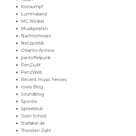
Konsumpf
Lummaland
MC Winkel
Musikpiraten
Nachtschwarz
Netzpolitik
Otranto-Archive
pantoffelpunk
PenZiuM
PenzWeb
Recent music heroes
rowis Blog
Soundblog
Spontis
Spreeblick
Sven Scholz
thafaker.de
Thorsten Dahl