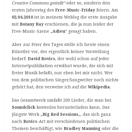
Creative Commons gestellt“
oder so, sondern den
ersten Jahrestag des
Free-Music-Friday
feiern. Am
02.04.2010
ist in meinem Weblog die erste Ausgabe
mit
Botany Bay
erschienen, die ja nun leider der
Free-Music-Szene „
Adieu
“ gesagt haben.
Aber zur Feier des Tages stelle ich heute einen
Künstler vor, der eigentlich keiner Vorstellung
bedarf:
David Rovics
, der wohl schon auf jeder
Internetpublikation erwähnt wurde, die sich mit
freier Musik befaßt, nur eben bei mir nicht. Wer
von dem politischen Singer/Songwriter noch nichts
gehört hat, den verweise ich auf die
Wikipedia
.
Das Gesamtwerk umfaßt 200 Lieder, die man bei
Soundclick
kostenlos herunterladen kann. Das
jüngste Werk „
Big Red Sessions
„, das sich ganz
nach
Rovics
-Art mit verschiedenen politischen
Themen beschäftigt, wie
Bradley Manning
oder die