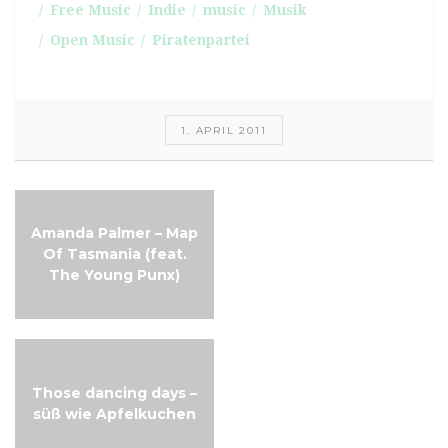
Free Music
Indie
music
Musik
Open Music
Piratenpartei
1. APRIL 2011
Amanda Palmer – Map
Musikalischer
Of Tasmania (feat.
Adventskalender 2015
The Young Punx)
Tür 20
Those dancing days –
süß wie Apfelkuchen