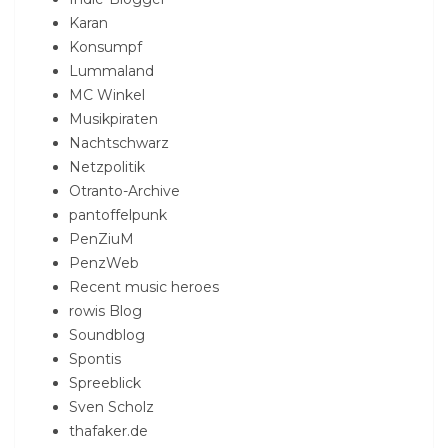
Karan
Konsumpf
Lummaland
MC Winkel
Musikpiraten
Nachtschwarz
Netzpolitik
Otranto-Archive
pantoffelpunk
PenZiuM
PenzWeb
Recent music heroes
rowis Blog
Soundblog
Spontis
Spreeblick
Sven Scholz
thafaker.de