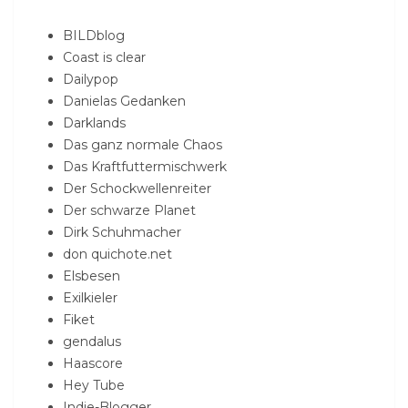
BILDblog
Coast is clear
Dailypop
Danielas Gedanken
Darklands
Das ganz normale Chaos
Das Kraftfuttermischwerk
Der Schockwellenreiter
Der schwarze Planet
Dirk Schuhmacher
don quichote.net
Elsbesen
Exilkieler
Fiket
gendalus
Haascore
Hey Tube
Indie-Blogger