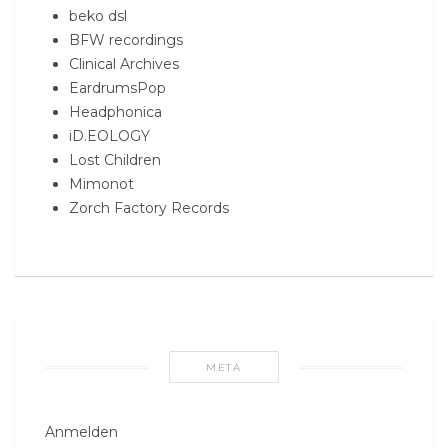
beko dsl
BFW recordings
Clinical Archives
EardrumsPop
Headphonica
iD.EOLOGY
Lost Children
Mimonot
Zorch Factory Records
META
Anmelden