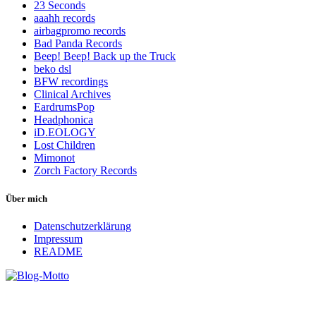
23 Seconds
aaahh records
airbagpromo records
Bad Panda Records
Beep! Beep! Back up the Truck
beko dsl
BFW recordings
Clinical Archives
EardrumsPop
Headphonica
iD.EOLOGY
Lost Children
Mimonot
Zorch Factory Records
Über mich
Datenschutzerklärung
Impressum
README