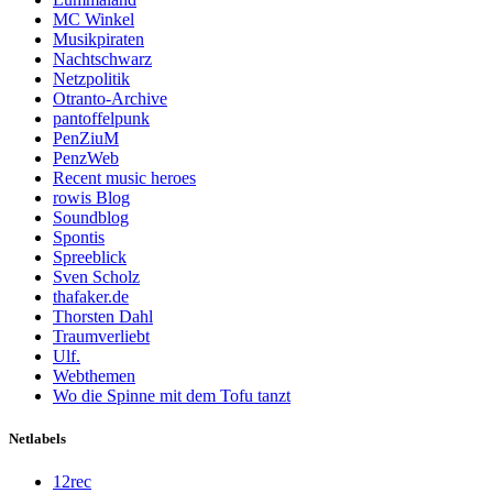
MC Winkel
Musikpiraten
Nachtschwarz
Netzpolitik
Otranto-Archive
pantoffelpunk
PenZiuM
PenzWeb
Recent music heroes
rowis Blog
Soundblog
Spontis
Spreeblick
Sven Scholz
thafaker.de
Thorsten Dahl
Traumverliebt
Ulf.
Webthemen
Wo die Spinne mit dem Tofu tanzt
Netlabels
12rec