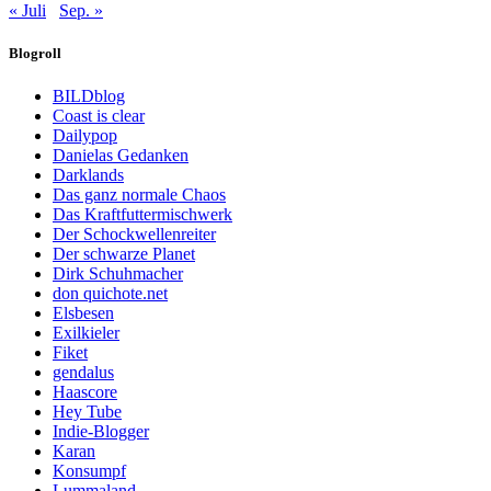
« Juli
Sep. »
Blogroll
BILDblog
Coast is clear
Dailypop
Danielas Gedanken
Darklands
Das ganz normale Chaos
Das Kraftfuttermischwerk
Der Schockwellenreiter
Der schwarze Planet
Dirk Schuhmacher
don quichote.net
Elsbesen
Exilkieler
Fiket
gendalus
Haascore
Hey Tube
Indie-Blogger
Karan
Konsumpf
Lummaland