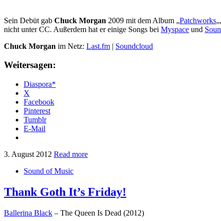
Sein Debüt gab
Chuck Morgan
2009 mit dem Album „
Patchworks
„
nicht unter CC. Außerdem hat er einige Songs bei
Myspace
und
Soun
Chuck Morgan
im Netz:
Last.fm
|
Soundcloud
Weitersagen:
Diaspora*
X
Facebook
Pinterest
Tumblr
E-Mail
3. August 2012
Read more
Sound of Music
Thank Goth It’s Friday!
Ballerina Black
– The Queen Is Dead (2012)