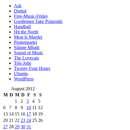
Ask
Digital
Free-Music-Friday
Gentlemen Take Polaroids
Handball
Hit the North
Meat Is Murder
Piratenpartei
Slàinte Mhath
Sound of Music
The Lovecats
Trés Jolie
Twenty Four Hours
Ubuntu
WordPress
August 2012
M
D
M
D
F
S
S
1
2
3
4
5
6
7
8
9
10
11
12
13
14
15
16
17
18
19
20
21
22
23
24
25
26
27
28
29
30
31