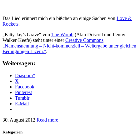
Das Lied erinnert mich ein bißchen an einige Sachen von
Love &
Rockets
.
„Kitty Jay’s Grave“ von
The Womb
(Alan Driscoll und Penny
Walker-Keefe) steht unter einer
Creative Commons
„Namensnennung – Nicht-kommerziell – Weitergabe unter gleichen
Bedingungen Lizenz“
.
Weitersagen:
Diaspora*
X
Facebook
Pinterest
Tumblr
E-Mail
30. August 2012
Read more
Kategorien