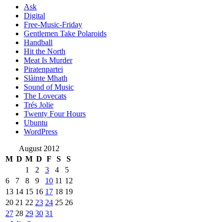
Ask
Digital
Free-Music-Friday
Gentlemen Take Polaroids
Handball
Hit the North
Meat Is Murder
Piratenpartei
Slàinte Mhath
Sound of Music
The Lovecats
Trés Jolie
Twenty Four Hours
Ubuntu
WordPress
August 2012
M
D
M
D
F
S
S
1
2
3
4
5
6
7
8
9
10
11
12
13
14
15
16
17
18
19
20
21
22
23
24
25
26
27
28
29
30
31