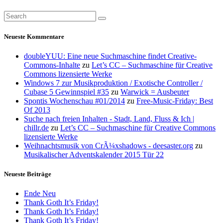
Neueste Kommentare
doubleYUU: Eine neue Suchmaschine findet Creative-
Commons-Inhalte
zu
Let’s CC – Suchmaschine für Creative
Commons lizensierte Werke
Windows 7 zur Musikproduktion / Exotische Controller /
Cubase 5 Gewinnspiel #35
zu
Warwick = Ausbeuter
Spontis Wochenschau #01/2014
zu
Free-Music-Friday: Best
Of 2013
Suche nach freien Inhalten - Stadt, Land, Fluss & Ich |
chillr.de
zu
Let’s CC – Suchmaschine für Creative Commons
lizensierte Werke
Weihnachtsmusik von CrÃ¼xshadows - deesaster.org
zu
Musikalischer Adventskalender 2015 Tür 22
Neueste Beiträge
Ende Neu
Thank Goth It’s Friday!
Thank Goth It’s Friday!
Thank Goth It’s Friday!