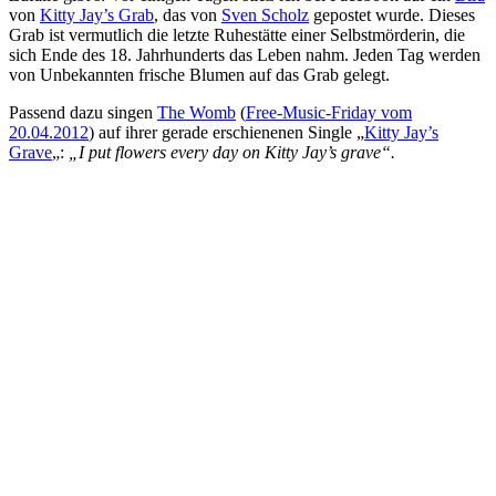
von
Kitty Jay’s Grab
, das von
Sven Scholz
gepostet wurde. Dieses
Grab ist vermutlich die letzte Ruhestätte einer Selbstmörderin, die
sich Ende des 18. Jahrhunderts das Leben nahm. Jeden Tag werden
von Unbekannten frische Blumen auf das Grab gelegt.
Passend dazu singen
The Womb
(
Free-Music-Friday vom
20.04.2012
) auf ihrer gerade erschienenen Single „
Kitty Jay’s
Grave
„:
„I put flowers every day on Kitty Jay’s grave“.