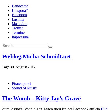
Bandcamp
Diaspora*
Facebook
Last.fm
Mastodon
Twitter
Termine
Impressum
Weblog.Micha-Schmidt.net
Tag:
30. August 2012
Piratenpartei
Sound of Music
The Womb – Kitty Jay’s Grave
Zufälle gibt’s: Vor einigen Tagen stieß ich bei Facebook auf ein
Bild