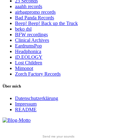
23 Seconds
aaahh records
airbagpromo records
Bad Panda Records
Beep! Beep! Back up the Truck
beko dsl
BFW recordings
Clinical Archives
EardrumsPop
Headphonica
iD.EOLOGY
Lost Children
Mimonot
Zorch Factory Records
Über mich
Datenschutzerklärung
Impressum
README
Send me your sounds