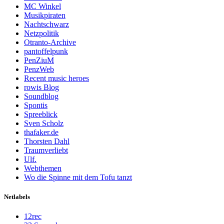
MC Winkel
Musikpiraten
Nachtschwarz
Netzpolitik
Otranto-Archive
pantoffelpunk
PenZiuM
PenzWeb
Recent music heroes
rowis Blog
Soundblog
Spontis
Spreeblick
Sven Scholz
thafaker.de
Thorsten Dahl
Traumverliebt
Ulf.
Webthemen
Wo die Spinne mit dem Tofu tanzt
Netlabels
12rec