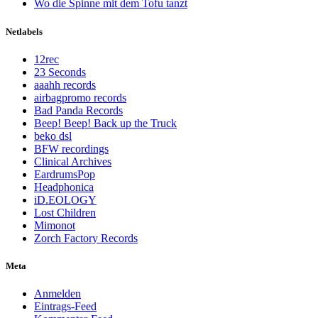
Wo die Spinne mit dem Tofu tanzt
Netlabels
12rec
23 Seconds
aaahh records
airbagpromo records
Bad Panda Records
Beep! Beep! Back up the Truck
beko dsl
BFW recordings
Clinical Archives
EardrumsPop
Headphonica
iD.EOLOGY
Lost Children
Mimonot
Zorch Factory Records
Meta
Anmelden
Eintrags-Feed