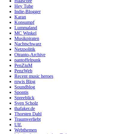
Haascore
Hey Tube
Indie-Blogger
Karan
Konsumpf
Lummaland
MC Winkel
Musikpiraten
Nachtschwarz
Netzpolitik
Otranto-Archive
pantoffelpunk
PenZiuM
PenzWeb
Recent music heroes
rowis Blog
Soundblog
Spontis
Spreeblick
Sven Scholz
thafaker.de
Thorsten Dahl
Traumverliebt
Ulf.
Webthemen