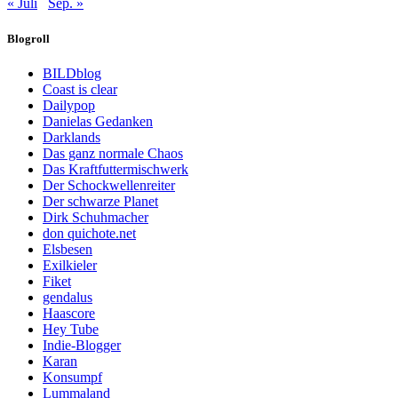
« Juli
Sep. »
Blogroll
BILDblog
Coast is clear
Dailypop
Danielas Gedanken
Darklands
Das ganz normale Chaos
Das Kraftfuttermischwerk
Der Schockwellenreiter
Der schwarze Planet
Dirk Schuhmacher
don quichote.net
Elsbesen
Exilkieler
Fiket
gendalus
Haascore
Hey Tube
Indie-Blogger
Karan
Konsumpf
Lummaland