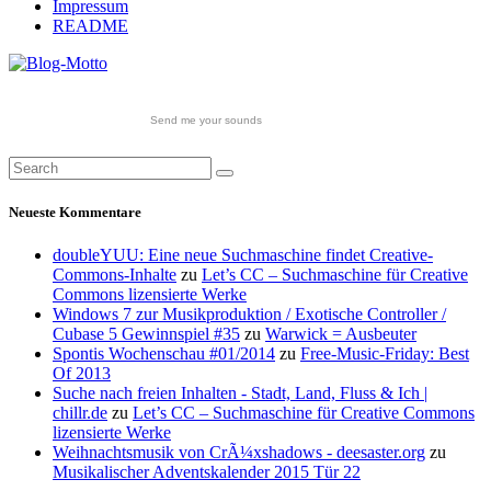
Impressum
README
Send me your sounds
Neueste Kommentare
doubleYUU: Eine neue Suchmaschine findet Creative-
Commons-Inhalte
zu
Let’s CC – Suchmaschine für Creative
Commons lizensierte Werke
Windows 7 zur Musikproduktion / Exotische Controller /
Cubase 5 Gewinnspiel #35
zu
Warwick = Ausbeuter
Spontis Wochenschau #01/2014
zu
Free-Music-Friday: Best
Of 2013
Suche nach freien Inhalten - Stadt, Land, Fluss & Ich |
chillr.de
zu
Let’s CC – Suchmaschine für Creative Commons
lizensierte Werke
Weihnachtsmusik von CrÃ¼xshadows - deesaster.org
zu
Musikalischer Adventskalender 2015 Tür 22