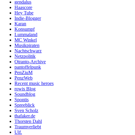
gendalus
Haascore
Hey Tube
Indie-Blogger
Karan
Konsumpf
Lummaland
MC Winkel
Musikpiraten
Nachtschwarz
Netzpolitik
Otranto-Archive
pantoffelpunk
PenZiuM
PenzWeb
Recent music heroes
rowis Blog
Soundblog
Spontis
Spreeblick
Sven Scholz
thafaker.de
Thorsten Dahl
Traumverliebt
Ulf.