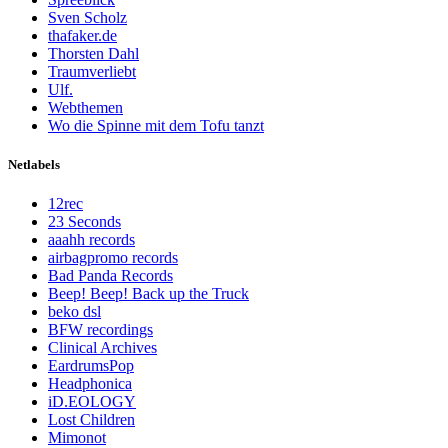
Sven Scholz
thafaker.de
Thorsten Dahl
Traumverliebt
Ulf.
Webthemen
Wo die Spinne mit dem Tofu tanzt
Netlabels
12rec
23 Seconds
aaahh records
airbagpromo records
Bad Panda Records
Beep! Beep! Back up the Truck
beko dsl
BFW recordings
Clinical Archives
EardrumsPop
Headphonica
iD.EOLOGY
Lost Children
Mimonot