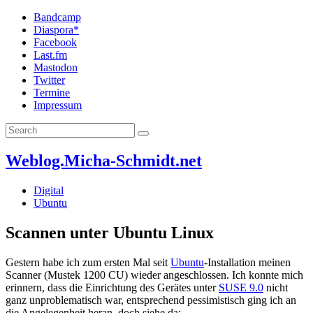
Bandcamp
Diaspora*
Facebook
Last.fm
Mastodon
Twitter
Termine
Impressum
Weblog.Micha-Schmidt.net
Digital
Ubuntu
Scannen unter Ubuntu Linux
Gestern habe ich zum ersten Mal seit
Ubuntu
-Installation meinen
Scanner (Mustek 1200 CU) wieder angeschlossen. Ich konnte mich
erinnern, dass die Einrichtung des Gerätes unter
SUSE 9.0
nicht
ganz unproblematisch war, entsprechend pessimistisch ging ich an
die Angelegenheit heran, doch siehe da: