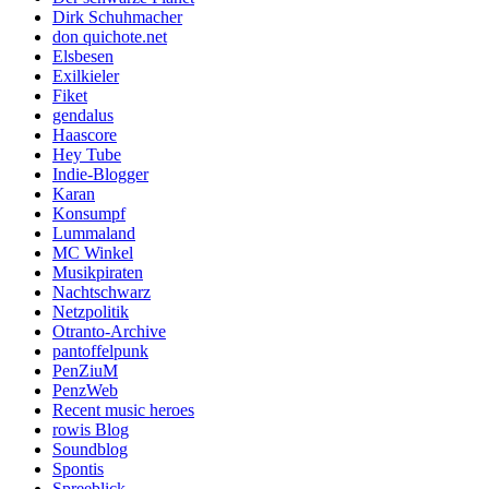
Dirk Schuhmacher
don quichote.net
Elsbesen
Exilkieler
Fiket
gendalus
Haascore
Hey Tube
Indie-Blogger
Karan
Konsumpf
Lummaland
MC Winkel
Musikpiraten
Nachtschwarz
Netzpolitik
Otranto-Archive
pantoffelpunk
PenZiuM
PenzWeb
Recent music heroes
rowis Blog
Soundblog
Spontis
Spreeblick