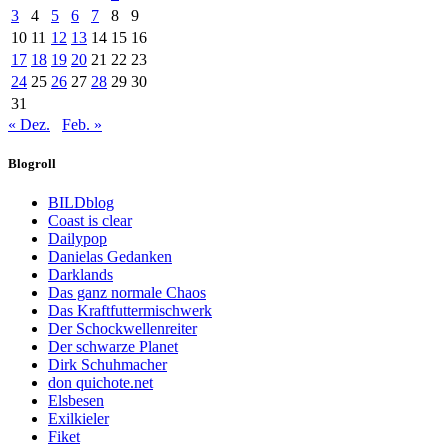
3
4
5
6
7
8
9
10
11
12
13
14
15
16
17
18
19
20
21
22
23
24
25
26
27
28
29
30
31
« Dez.
Feb. »
Blogroll
BILDblog
Coast is clear
Dailypop
Danielas Gedanken
Darklands
Das ganz normale Chaos
Das Kraftfuttermischwerk
Der Schockwellenreiter
Der schwarze Planet
Dirk Schuhmacher
don quichote.net
Elsbesen
Exilkieler
Fiket