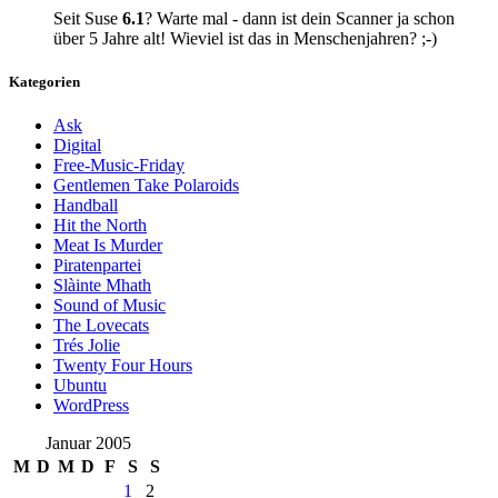
Seit Suse
6.1
? Warte mal - dann ist dein Scanner ja schon
über 5 Jahre alt! Wieviel ist das in Menschenjahren? ;-)
Kategorien
Ask
Digital
Free-Music-Friday
Gentlemen Take Polaroids
Handball
Hit the North
Meat Is Murder
Piratenpartei
Slàinte Mhath
Sound of Music
The Lovecats
Trés Jolie
Twenty Four Hours
Ubuntu
WordPress
Januar 2005
M
D
M
D
F
S
S
1
2