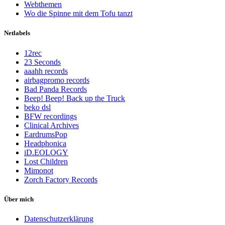
Webthemen
Wo die Spinne mit dem Tofu tanzt
Netlabels
12rec
23 Seconds
aaahh records
airbagpromo records
Bad Panda Records
Beep! Beep! Back up the Truck
beko dsl
BFW recordings
Clinical Archives
EardrumsPop
Headphonica
iD.EOLOGY
Lost Children
Mimonot
Zorch Factory Records
Über mich
Datenschutzerklärung