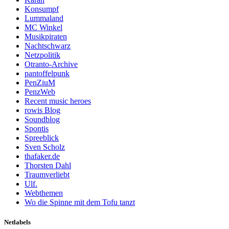
Konsumpf
Lummaland
MC Winkel
Musikpiraten
Nachtschwarz
Netzpolitik
Otranto-Archive
pantoffelpunk
PenZiuM
PenzWeb
Recent music heroes
rowis Blog
Soundblog
Spontis
Spreeblick
Sven Scholz
thafaker.de
Thorsten Dahl
Traumverliebt
Ulf.
Webthemen
Wo die Spinne mit dem Tofu tanzt
Netlabels