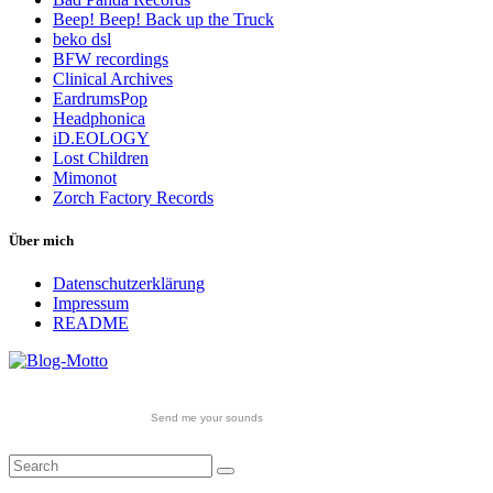
Beep! Beep! Back up the Truck
beko dsl
BFW recordings
Clinical Archives
EardrumsPop
Headphonica
iD.EOLOGY
Lost Children
Mimonot
Zorch Factory Records
Über mich
Datenschutzerklärung
Impressum
README
Send me your sounds