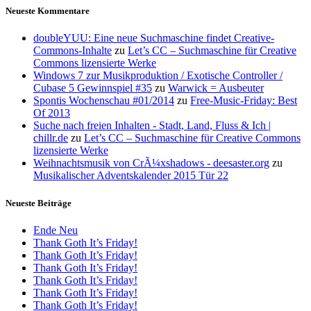
Neueste Kommentare
doubleYUU: Eine neue Suchmaschine findet Creative-
Commons-Inhalte
zu
Let’s CC – Suchmaschine für Creative
Commons lizensierte Werke
Windows 7 zur Musikproduktion / Exotische Controller /
Cubase 5 Gewinnspiel #35
zu
Warwick = Ausbeuter
Spontis Wochenschau #01/2014
zu
Free-Music-Friday: Best
Of 2013
Suche nach freien Inhalten - Stadt, Land, Fluss & Ich |
chillr.de
zu
Let’s CC – Suchmaschine für Creative Commons
lizensierte Werke
Weihnachtsmusik von CrÃ¼xshadows - deesaster.org
zu
Musikalischer Adventskalender 2015 Tür 22
Neueste Beiträge
Ende Neu
Thank Goth It’s Friday!
Thank Goth It’s Friday!
Thank Goth It’s Friday!
Thank Goth It’s Friday!
Thank Goth It’s Friday!
Thank Goth It’s Friday!