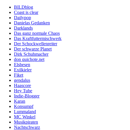
BILDblog
Coast is clear
Dailypop
Danielas Gedanken
Darklands
Das ganz normale Chaos
Das Kraftfuttermischwerk
Der Schockwellenreiter
Der schwarze Planet
Dirk Schuhmacher
don quichote.net
Elsbesen
Exilkieler
Fiket
gendalus
Haascore
Hey Tube
Indie-Blogger
Karan
Konsumpf
Lummaland
MC Winkel
Musikpiraten
Nachtschwarz