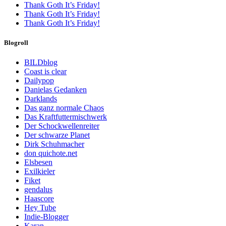
Thank Goth It’s Friday!
Thank Goth It’s Friday!
Thank Goth It’s Friday!
Blogroll
BILDblog
Coast is clear
Dailypop
Danielas Gedanken
Darklands
Das ganz normale Chaos
Das Kraftfuttermischwerk
Der Schockwellenreiter
Der schwarze Planet
Dirk Schuhmacher
don quichote.net
Elsbesen
Exilkieler
Fiket
gendalus
Haascore
Hey Tube
Indie-Blogger
Karan