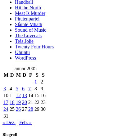
Handball
Hit the North
Meat Is Murder
Piratenpartei
Slàinte Mhath
Sound of Music
The Lovecats
Trés Jolie
Twenty Four Hours
Ubuntu
WordPress
Januar 2005
M
D
M
D
F
S
S
1
2
3
4
5
6
7
8
9
10
11
12
13
14
15
16
17
18
19
20
21
22
23
24
25
26
27
28
29
30
31
« Dez.
Feb. »
Blogroll