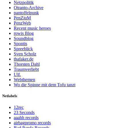
Netzpolitik
Otranto-Archive
pantoffelpunk
PenZiuM
PenzWeb
Recent music heroes
rowis Blog
Soundblog
Spontis
Spreeblick
Sven Scholz
thafaker.de
Thorsten Dahl
Traumverliebt
Ulf.
Webthemen
Wo die Spinne mit dem Tofu tanzt
Netlabels
12rec
23 Seconds
aaahh records
airbagpromo records
Bad Panda Records