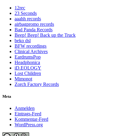
12rec
23 Seconds
aaahh records
airbagpromo records
Bad Panda Records
Beep! Beep! Back up the Truck
beko dsl
BFW recordings
Clinical Archives
EardrumsPop
Headphonica
iD.EOLOGY
Lost Children
Mimonot
Zorch Factory Records
Meta
Anmelden
Eintrags-Feed
Kommentar-Feed
WordPress.org