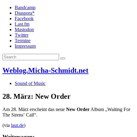
Bandcamp
Diaspora*
Facebook
Last.fm
Mastodon
Twitter
Termine
Impressum
Weblog.Micha-Schmidt.net
Sound of Music
28. März: New Order
Am 28. März erscheint das neue
New Order
Album „Waiting For
The Sirens‘ Call“.
(via
laut.de
)
Weitersagen: