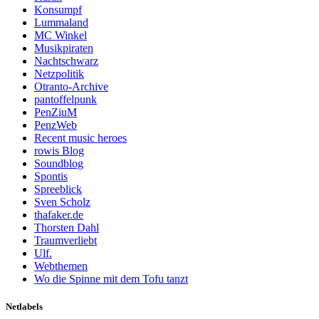
Konsumpf
Lummaland
MC Winkel
Musikpiraten
Nachtschwarz
Netzpolitik
Otranto-Archive
pantoffelpunk
PenZiuM
PenzWeb
Recent music heroes
rowis Blog
Soundblog
Spontis
Spreeblick
Sven Scholz
thafaker.de
Thorsten Dahl
Traumverliebt
Ulf.
Webthemen
Wo die Spinne mit dem Tofu tanzt
Netlabels