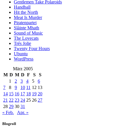
Gentlemen Take Polaroids
Handball
Hit the North
Meat Is Murder
Piratenpartei
Slàinte Mhath
Sound of Music
The Lovecats
Trés Jolie
Twenty Four Hours
Ubuntu
WordPress
März 2005
M
D
M
D
F
S
S
1
2
3
4
5
6
7
8
9
10
11
12
13
14
15
16
17
18
19
20
21
22
23
24
25
26
27
28
29
30
31
« Feb.
Apr. »
Blogroll