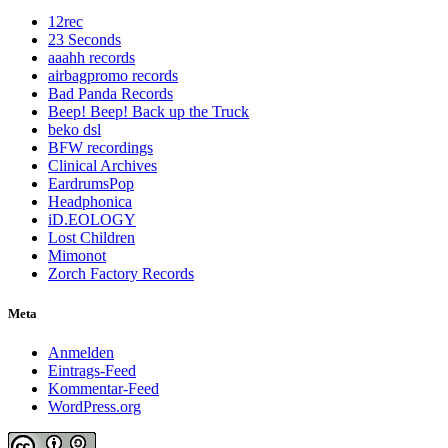
12rec
23 Seconds
aaahh records
airbagpromo records
Bad Panda Records
Beep! Beep! Back up the Truck
beko dsl
BFW recordings
Clinical Archives
EardrumsPop
Headphonica
iD.EOLOGY
Lost Children
Mimonot
Zorch Factory Records
Meta
Anmelden
Eintrags-Feed
Kommentar-Feed
WordPress.org