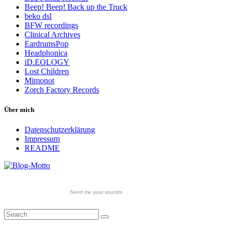
Beep! Beep! Back up the Truck
beko dsl
BFW recordings
Clinical Archives
EardrumsPop
Headphonica
iD.EOLOGY
Lost Children
Mimonot
Zorch Factory Records
Über mich
Datenschutzerklärung
Impressum
README
Send me your sounds