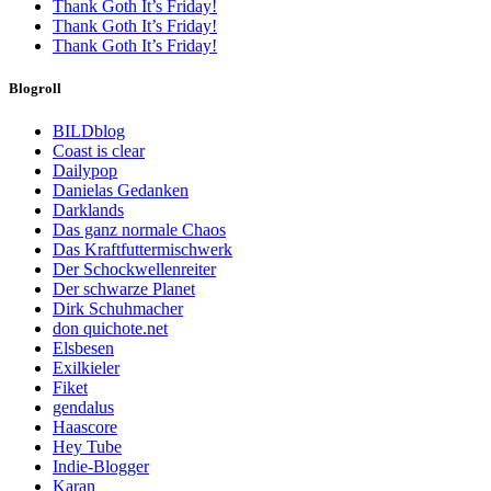
Thank Goth It’s Friday!
Thank Goth It’s Friday!
Thank Goth It’s Friday!
Blogroll
BILDblog
Coast is clear
Dailypop
Danielas Gedanken
Darklands
Das ganz normale Chaos
Das Kraftfuttermischwerk
Der Schockwellenreiter
Der schwarze Planet
Dirk Schuhmacher
don quichote.net
Elsbesen
Exilkieler
Fiket
gendalus
Haascore
Hey Tube
Indie-Blogger
Karan