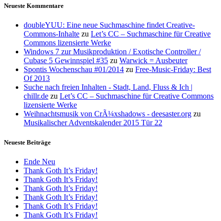
Neueste Kommentare
doubleYUU: Eine neue Suchmaschine findet Creative-
Commons-Inhalte
zu
Let’s CC – Suchmaschine für Creative
Commons lizensierte Werke
Windows 7 zur Musikproduktion / Exotische Controller /
Cubase 5 Gewinnspiel #35
zu
Warwick = Ausbeuter
Spontis Wochenschau #01/2014
zu
Free-Music-Friday: Best
Of 2013
Suche nach freien Inhalten - Stadt, Land, Fluss & Ich |
chillr.de
zu
Let’s CC – Suchmaschine für Creative Commons
lizensierte Werke
Weihnachtsmusik von CrÃ¼xshadows - deesaster.org
zu
Musikalischer Adventskalender 2015 Tür 22
Neueste Beiträge
Ende Neu
Thank Goth It’s Friday!
Thank Goth It’s Friday!
Thank Goth It’s Friday!
Thank Goth It’s Friday!
Thank Goth It’s Friday!
Thank Goth It’s Friday!