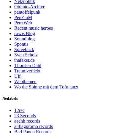
Netzpolitik
Otranto-Archive
pantoffelpunk
PenZiuM
PenzWeb
Recent music heroes
rowis Blog
Soundblog
Spontis
Spreeblick
Sven Scholz
thafaker.de
Thorsten Dahl
Traumverliebt
Ulf.
Webthemen
Wo die Spinne mit dem Tofu tanzt
Netlabels
12rec
23 Seconds
aaahh records
airbagpromo records
Bad Panda Records