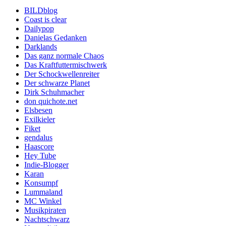
BILDblog
Coast is clear
Dailypop
Danielas Gedanken
Darklands
Das ganz normale Chaos
Das Kraftfuttermischwerk
Der Schockwellenreiter
Der schwarze Planet
Dirk Schuhmacher
don quichote.net
Elsbesen
Exilkieler
Fiket
gendalus
Haascore
Hey Tube
Indie-Blogger
Karan
Konsumpf
Lummaland
MC Winkel
Musikpiraten
Nachtschwarz