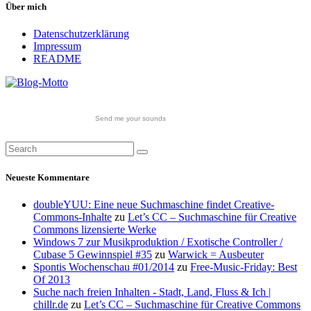
Über mich
Datenschutzerklärung
Impressum
README
Send me your sounds
Neueste Kommentare
doubleYUU: Eine neue Suchmaschine findet Creative-
Commons-Inhalte
zu
Let’s CC – Suchmaschine für Creative
Commons lizensierte Werke
Windows 7 zur Musikproduktion / Exotische Controller /
Cubase 5 Gewinnspiel #35
zu
Warwick = Ausbeuter
Spontis Wochenschau #01/2014
zu
Free-Music-Friday: Best
Of 2013
Suche nach freien Inhalten - Stadt, Land, Fluss & Ich |
chillr.de
zu
Let’s CC – Suchmaschine für Creative Commons