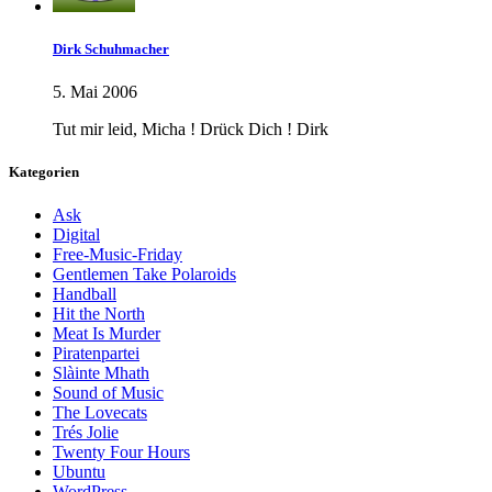
Dirk Schuhmacher
5. Mai 2006
Tut mir leid, Micha ! Drück Dich ! Dirk
Kategorien
Ask
Digital
Free-Music-Friday
Gentlemen Take Polaroids
Handball
Hit the North
Meat Is Murder
Piratenpartei
Slàinte Mhath
Sound of Music
The Lovecats
Trés Jolie
Twenty Four Hours
Ubuntu
WordPress