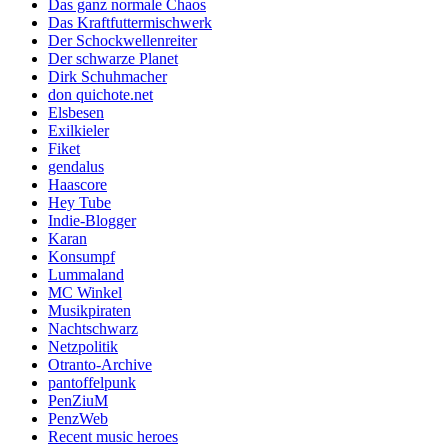
Das ganz normale Chaos
Das Kraftfuttermischwerk
Der Schockwellenreiter
Der schwarze Planet
Dirk Schuhmacher
don quichote.net
Elsbesen
Exilkieler
Fiket
gendalus
Haascore
Hey Tube
Indie-Blogger
Karan
Konsumpf
Lummaland
MC Winkel
Musikpiraten
Nachtschwarz
Netzpolitik
Otranto-Archive
pantoffelpunk
PenZiuM
PenzWeb
Recent music heroes