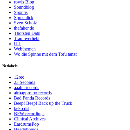
rowis Blog
Soundblog
Spontis
Spreeblick
Sven Scholz
thafaker.de
Thorsten Dahl
Traumverliebt
Ulf.
Webthemen
Wo die Spinne mit dem Tofu tanzt
Netlabels
12rec
23 Seconds
aaahh records
airbagpromo records
Bad Panda Records
Beep! Beep! Back up the Truck
beko dsl
BFW recordings
Clinical Archives
EardrumsPop
Headphonica