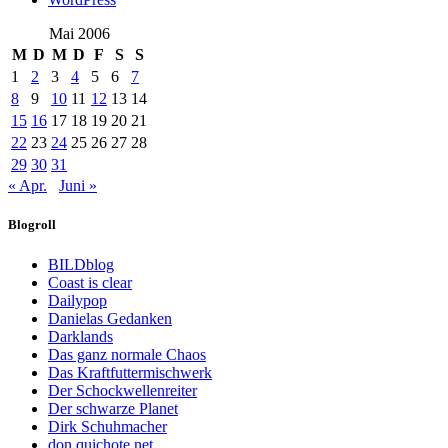
Mai 2006
M
D
M
D
F
S
S
1
2
3
4
5
6
7
8
9
10
11
12
13
14
15
16
17
18
19
20
21
22
23
24
25
26
27
28
29
30
31
« Apr.
Juni »
Blogroll
BILDblog
Coast is clear
Dailypop
Danielas Gedanken
Darklands
Das ganz normale Chaos
Das Kraftfuttermischwerk
Der Schockwellenreiter
Der schwarze Planet
Dirk Schuhmacher
don quichote.net