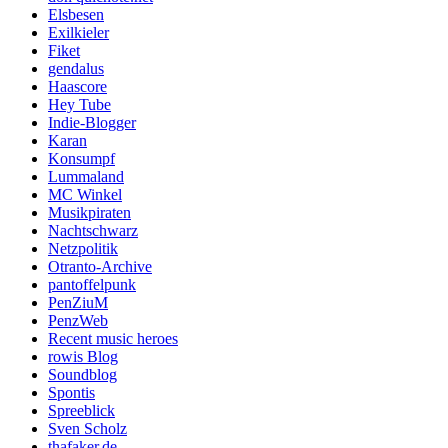
Elsbesen
Exilkieler
Fiket
gendalus
Haascore
Hey Tube
Indie-Blogger
Karan
Konsumpf
Lummaland
MC Winkel
Musikpiraten
Nachtschwarz
Netzpolitik
Otranto-Archive
pantoffelpunk
PenZiuM
PenzWeb
Recent music heroes
rowis Blog
Soundblog
Spontis
Spreeblick
Sven Scholz
thafaker.de