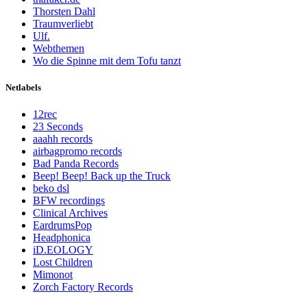
Thorsten Dahl
Traumverliebt
Ulf.
Webthemen
Wo die Spinne mit dem Tofu tanzt
Netlabels
12rec
23 Seconds
aaahh records
airbagpromo records
Bad Panda Records
Beep! Beep! Back up the Truck
beko dsl
BFW recordings
Clinical Archives
EardrumsPop
Headphonica
iD.EOLOGY
Lost Children
Mimonot
Zorch Factory Records