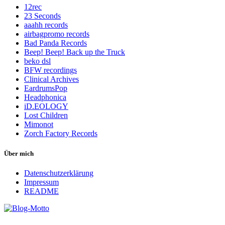
12rec
23 Seconds
aaahh records
airbagpromo records
Bad Panda Records
Beep! Beep! Back up the Truck
beko dsl
BFW recordings
Clinical Archives
EardrumsPop
Headphonica
iD.EOLOGY
Lost Children
Mimonot
Zorch Factory Records
Über mich
Datenschutzerklärung
Impressum
README