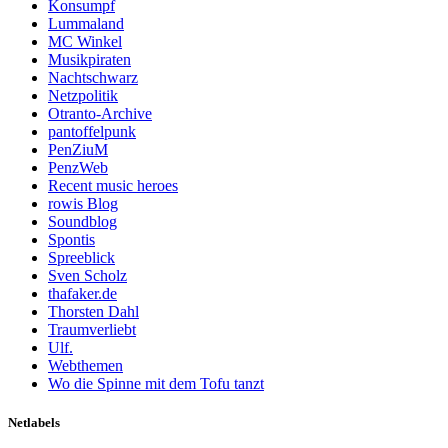
Konsumpf
Lummaland
MC Winkel
Musikpiraten
Nachtschwarz
Netzpolitik
Otranto-Archive
pantoffelpunk
PenZiuM
PenzWeb
Recent music heroes
rowis Blog
Soundblog
Spontis
Spreeblick
Sven Scholz
thafaker.de
Thorsten Dahl
Traumverliebt
Ulf.
Webthemen
Wo die Spinne mit dem Tofu tanzt
Netlabels