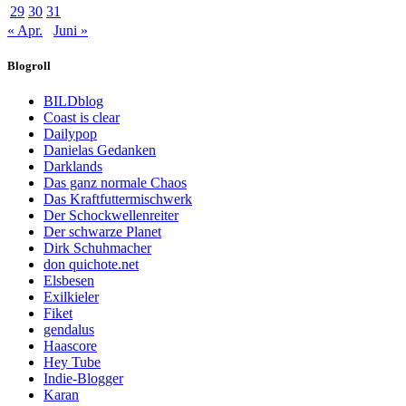
29
30
31
« Apr.
Juni »
Blogroll
BILDblog
Coast is clear
Dailypop
Danielas Gedanken
Darklands
Das ganz normale Chaos
Das Kraftfuttermischwerk
Der Schockwellenreiter
Der schwarze Planet
Dirk Schuhmacher
don quichote.net
Elsbesen
Exilkieler
Fiket
gendalus
Haascore
Hey Tube
Indie-Blogger
Karan