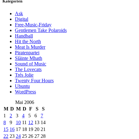
Kategorien
Ask
Digital
Free-Music-Friday
Gentlemen Take Polaroids
Handball
Hit the North
Meat Is Murder
Piratenpartei
Slàinte Mhath
Sound of Music
The Lovecats
Trés Jolie
Twenty Four Hours
Ubuntu
WordPress
Mai 2006
M
D
M
D
F
S
S
1
2
3
4
5
6
7
8
9
10
11
12
13
14
15
16
17
18
19
20
21
22
23
24
25
26
27
28