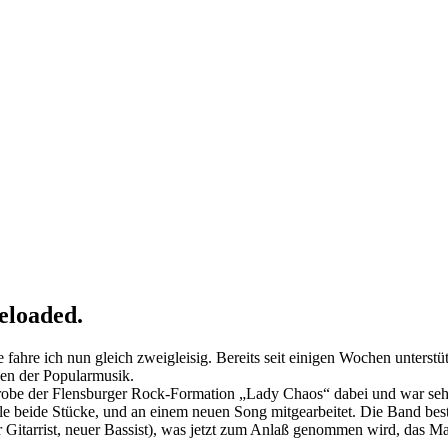
eloaded.
e fahre ich nun gleich zweigleisig. Bereits seit einigen Wochen unters
len der Popularmusik.
Probe der Flensburger Rock-Formation „Lady Chaos“ dabei und war sehr 
lle beide Stücke, und an einem neuen Song mitgearbeitet. Die Band beste
tarrist, neuer Bassist), was jetzt zum Anlaß genommen wird, das Materi