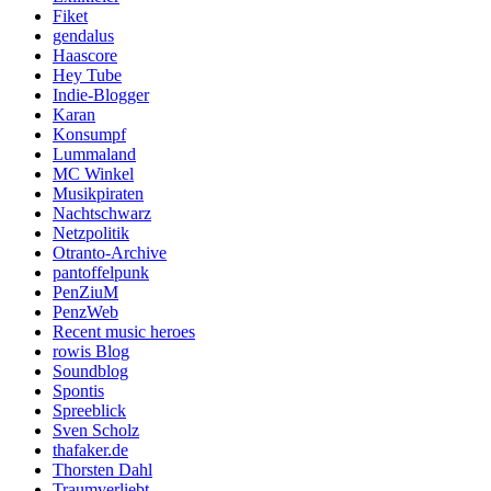
Fiket
gendalus
Haascore
Hey Tube
Indie-Blogger
Karan
Konsumpf
Lummaland
MC Winkel
Musikpiraten
Nachtschwarz
Netzpolitik
Otranto-Archive
pantoffelpunk
PenZiuM
PenzWeb
Recent music heroes
rowis Blog
Soundblog
Spontis
Spreeblick
Sven Scholz
thafaker.de
Thorsten Dahl
Traumverliebt