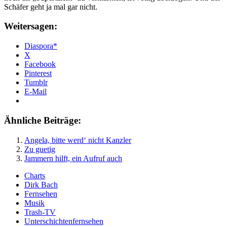
Schäfer geht ja mal gar nicht.
Weitersagen:
Diaspora*
X
Facebook
Pinterest
Tumblr
E-Mail
Ähnliche Beiträge:
Angela, bitte werd‘ nicht Kanzler
Zu guetig
Jammern hilft, ein Aufruf auch
Charts
Dirk Bach
Fernsehen
Musik
Trash-TV
Unterschichtenfernsehen