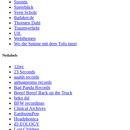
Spontis
Spreeblick
Sven Scholz
thafaker.de
Thorsten Dahl
Traumverliebt
Ulf.
Webthemen
Wo die Spinne mit dem Tofu tanzt
Netlabels
12rec
23 Seconds
aaahh records
airbagpromo records
Bad Panda Records
Beep! Beep! Back up the Truck
beko dsl
BFW recordings
Clinical Archives
EardrumsPop
Headphonica
iD.EOLOGY
Lost Children