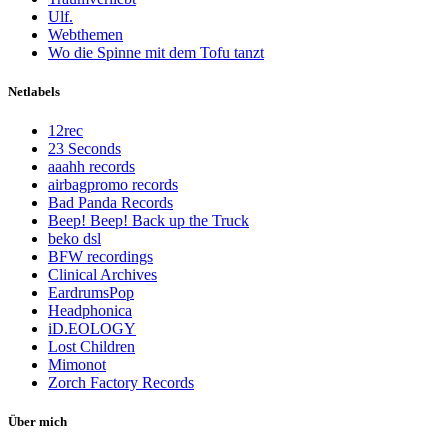
Ulf.
Webthemen
Wo die Spinne mit dem Tofu tanzt
Netlabels
12rec
23 Seconds
aaahh records
airbagpromo records
Bad Panda Records
Beep! Beep! Back up the Truck
beko dsl
BFW recordings
Clinical Archives
EardrumsPop
Headphonica
iD.EOLOGY
Lost Children
Mimonot
Zorch Factory Records
Über mich