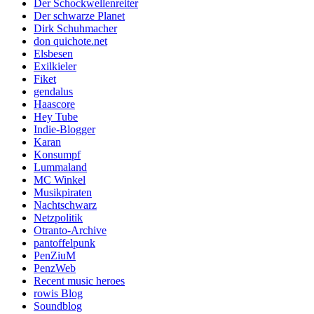
Der Schockwellenreiter
Der schwarze Planet
Dirk Schuhmacher
don quichote.net
Elsbesen
Exilkieler
Fiket
gendalus
Haascore
Hey Tube
Indie-Blogger
Karan
Konsumpf
Lummaland
MC Winkel
Musikpiraten
Nachtschwarz
Netzpolitik
Otranto-Archive
pantoffelpunk
PenZiuM
PenzWeb
Recent music heroes
rowis Blog
Soundblog