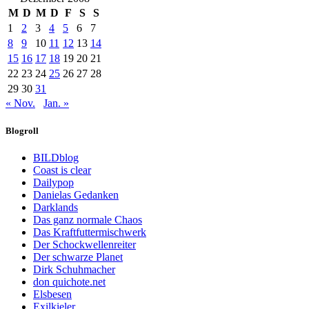
M
D
M
D
F
S
S
1
2
3
4
5
6
7
8
9
10
11
12
13
14
15
16
17
18
19
20
21
22
23
24
25
26
27
28
29
30
31
« Nov.
Jan. »
Blogroll
BILDblog
Coast is clear
Dailypop
Danielas Gedanken
Darklands
Das ganz normale Chaos
Das Kraftfuttermischwerk
Der Schockwellenreiter
Der schwarze Planet
Dirk Schuhmacher
don quichote.net
Elsbesen
Exilkieler