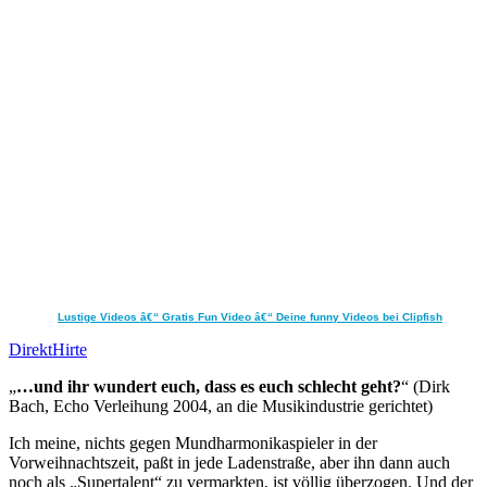
Lustige Videos â€“ Gratis Fun Video â€“ Deine funny Videos bei Clipfish
DirektHirte
„
…und ihr wundert euch, dass es euch schlecht geht?
“ (Dirk
Bach, Echo Verleihung 2004, an die Musikindustrie gerichtet)
Ich meine, nichts gegen Mundharmonikaspieler in der
Vorweihnachtszeit, paßt in jede Ladenstraße, aber ihn dann auch
noch als „Supertalent“ zu vermarkten, ist völlig überzogen. Und der