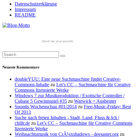
Datenschutzerklärung
Impressum
README
Send me your sounds
Neueste Kommentare
doubleYUU: Eine neue Suchmaschine findet Creative-
Commons-Inhalte
zu
Let’s CC – Suchmaschine für Creative
Commons lizensierte Werke
Windows 7 zur Musikproduktion / Exotische Controller /
Cubase 5 Gewinnspiel #35
zu
Warwick = Ausbeuter
Spontis Wochenschau #01/2014
zu
Free-Music-Friday: Best
Of 2013
Suche nach freien Inhalten - Stadt, Land, Fluss & Ich |
chillr.de
zu
Let’s CC – Suchmaschine für Creative Commons
lizensierte Werke
Weihnachtsmusik von CrÃ¼xshadows - deesaster.org
zu