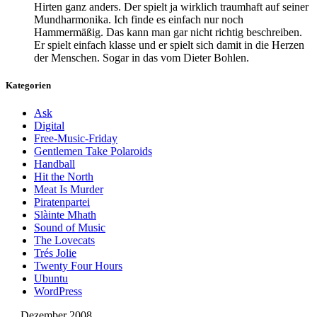
Hirten ganz anders. Der spielt ja wirklich traumhaft auf seiner
Mundharmonika. Ich finde es einfach nur noch
Hammermäßig. Das kann man gar nicht richtig beschreiben.
Er spielt einfach klasse und er spielt sich damit in die Herzen
der Menschen. Sogar in das vom Dieter Bohlen.
Kategorien
Ask
Digital
Free-Music-Friday
Gentlemen Take Polaroids
Handball
Hit the North
Meat Is Murder
Piratenpartei
Slàinte Mhath
Sound of Music
The Lovecats
Trés Jolie
Twenty Four Hours
Ubuntu
WordPress
Dezember 2008