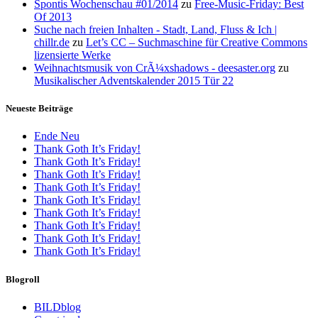
Spontis Wochenschau #01/2014
zu
Free-Music-Friday: Best
Of 2013
Suche nach freien Inhalten - Stadt, Land, Fluss & Ich |
chillr.de
zu
Let’s CC – Suchmaschine für Creative Commons
lizensierte Werke
Weihnachtsmusik von CrÃ¼xshadows - deesaster.org
zu
Musikalischer Adventskalender 2015 Tür 22
Neueste Beiträge
Ende Neu
Thank Goth It’s Friday!
Thank Goth It’s Friday!
Thank Goth It’s Friday!
Thank Goth It’s Friday!
Thank Goth It’s Friday!
Thank Goth It’s Friday!
Thank Goth It’s Friday!
Thank Goth It’s Friday!
Thank Goth It’s Friday!
Blogroll
BILDblog