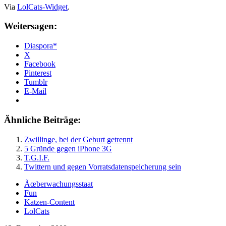
Via
LolCats-Widget
.
Weitersagen:
Diaspora*
X
Facebook
Pinterest
Tumblr
E-Mail
Ähnliche Beiträge:
Zwillinge, bei der Geburt getrennt
5 Gründe gegen iPhone 3G
T.G.I.F.
Twittern und gegen Vorratsdatenspeicherung sein
Ãœberwachungsstaat
Fun
Katzen-Content
LolCats