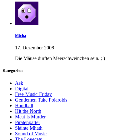
Micha
17. Dezember 2008
Die Mäuse dürften Meerschweinchen sein. ;-)
Kategorien
Ask
Digital
Free-Music-Friday
Gentlemen Take Polaroids
Handball
Hit the North
Meat Is Murder
Piratenpartei
Slàinte Mhath
Sound of Music
The Lovecats