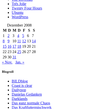
Trés Jolie
Twenty Four Hours
Ubuntu
WordPress
Dezember 2008
M
D
M
D
F
S
S
1
2
3
4
5
6
7
8
9
10
11
12
13
14
15
16
17
18
19
20
21
22
23
24
25
26
27
28
29
30
31
« Nov.
Jan. »
Blogroll
BILDblog
Coast is clear
Dailypop
Danielas Gedanken
Darklands
Das ganz normale Chaos
Das Kraftfuttermischwerk