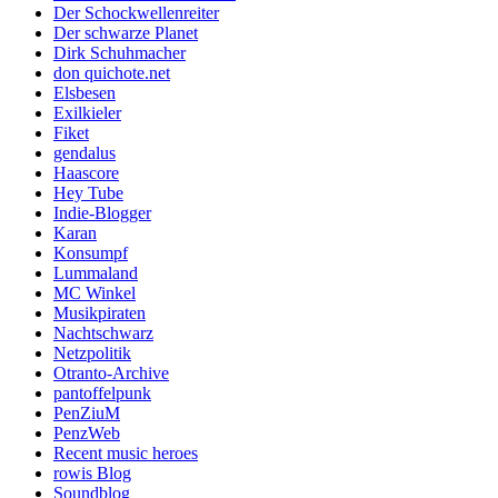
Der Schockwellenreiter
Der schwarze Planet
Dirk Schuhmacher
don quichote.net
Elsbesen
Exilkieler
Fiket
gendalus
Haascore
Hey Tube
Indie-Blogger
Karan
Konsumpf
Lummaland
MC Winkel
Musikpiraten
Nachtschwarz
Netzpolitik
Otranto-Archive
pantoffelpunk
PenZiuM
PenzWeb
Recent music heroes
rowis Blog
Soundblog