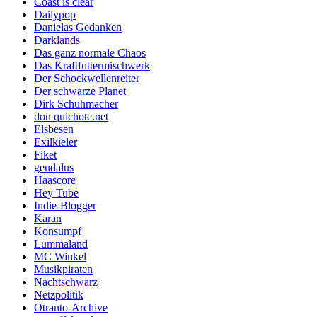
Coast is clear
Dailypop
Danielas Gedanken
Darklands
Das ganz normale Chaos
Das Kraftfuttermischwerk
Der Schockwellenreiter
Der schwarze Planet
Dirk Schuhmacher
don quichote.net
Elsbesen
Exilkieler
Fiket
gendalus
Haascore
Hey Tube
Indie-Blogger
Karan
Konsumpf
Lummaland
MC Winkel
Musikpiraten
Nachtschwarz
Netzpolitik
Otranto-Archive