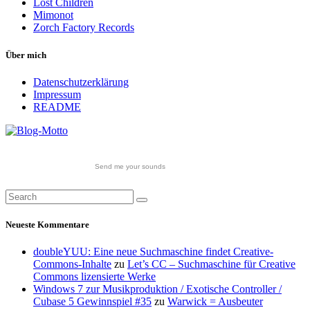
Lost Children
Mimonot
Zorch Factory Records
Über mich
Datenschutzerklärung
Impressum
README
Send me your sounds
Neueste Kommentare
doubleYUU: Eine neue Suchmaschine findet Creative-
Commons-Inhalte
zu
Let’s CC – Suchmaschine für Creative
Commons lizensierte Werke
Windows 7 zur Musikproduktion / Exotische Controller /
Cubase 5 Gewinnspiel #35
zu
Warwick = Ausbeuter