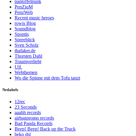
pantoffelpunk
PenZiuM
PenzWeb
Recent music heroes
rowis Blog
Soundblog
Spontis
Spreeblick
Sven Scholz
thafaker.de
Thorsten Dahl
Traumverliebt
Ulf.
Webthemen
Wo die Spinne mit dem Tofu tanzt
Netlabels
12rec
23 Seconds
aaahh records
airbagpromo records
Bad Panda Records
Beep! Beep! Back up the Truck
beko dsl