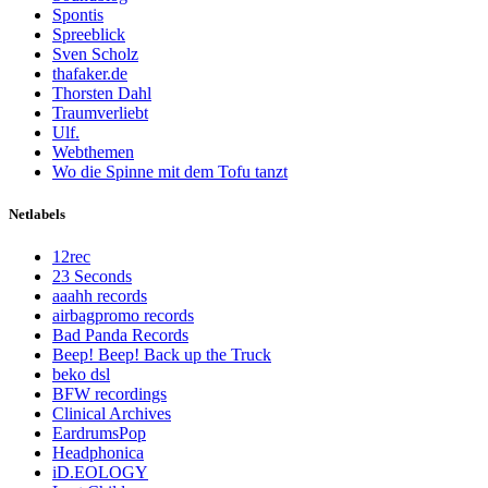
Spontis
Spreeblick
Sven Scholz
thafaker.de
Thorsten Dahl
Traumverliebt
Ulf.
Webthemen
Wo die Spinne mit dem Tofu tanzt
Netlabels
12rec
23 Seconds
aaahh records
airbagpromo records
Bad Panda Records
Beep! Beep! Back up the Truck
beko dsl
BFW recordings
Clinical Archives
EardrumsPop
Headphonica
iD.EOLOGY