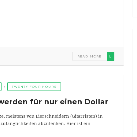
READ MORE
TWENTY FOUR HOURS
werden für nur einen Dollar
ze, meistens von Eierschneidern (Gitarristen) in
ulänglichkeiten abzulenken. Hier ist ein