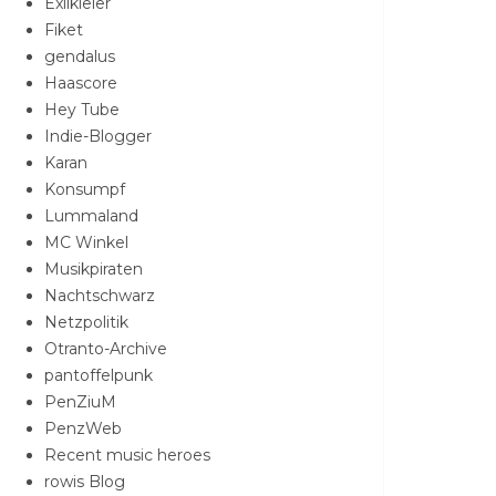
Exilkieler
Fiket
gendalus
Haascore
Hey Tube
Indie-Blogger
Karan
Konsumpf
Lummaland
MC Winkel
Musikpiraten
Nachtschwarz
Netzpolitik
Otranto-Archive
pantoffelpunk
PenZiuM
PenzWeb
Recent music heroes
rowis Blog