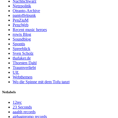
Nachtschwarz
Netzpolitik
Otranto-Archive
pantoffelpunk
PenZiuM
PenzWeb
Recent music heroes
rowis Blog
Soundblog
Spontis
Spreeblick
Sven Scholz
thafaker.de
Thorsten Dahl
Traumverliebt
Ulf.
Webthemen
Wo die Spinne mit dem Tofu tanzt
Netlabels
12rec
23 Seconds
aaahh records
airbagpromo records