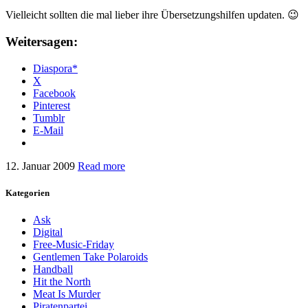
Vielleicht sollten die mal lieber ihre Übersetzungshilfen updaten. 😉
Weitersagen:
Diaspora*
X
Facebook
Pinterest
Tumblr
E-Mail
12. Januar 2009
Read more
Kategorien
Ask
Digital
Free-Music-Friday
Gentlemen Take Polaroids
Handball
Hit the North
Meat Is Murder
Piratenpartei