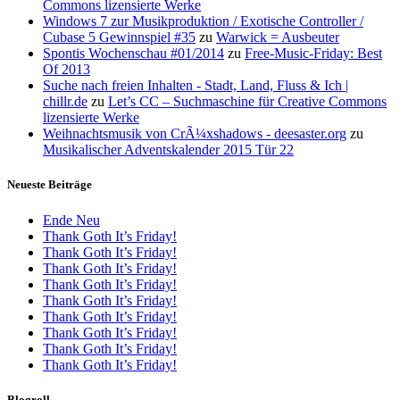
Commons lizensierte Werke
Windows 7 zur Musikproduktion / Exotische Controller /
Cubase 5 Gewinnspiel #35
zu
Warwick = Ausbeuter
Spontis Wochenschau #01/2014
zu
Free-Music-Friday: Best
Of 2013
Suche nach freien Inhalten - Stadt, Land, Fluss & Ich |
chillr.de
zu
Let’s CC – Suchmaschine für Creative Commons
lizensierte Werke
Weihnachtsmusik von CrÃ¼xshadows - deesaster.org
zu
Musikalischer Adventskalender 2015 Tür 22
Neueste Beiträge
Ende Neu
Thank Goth It’s Friday!
Thank Goth It’s Friday!
Thank Goth It’s Friday!
Thank Goth It’s Friday!
Thank Goth It’s Friday!
Thank Goth It’s Friday!
Thank Goth It’s Friday!
Thank Goth It’s Friday!
Thank Goth It’s Friday!
Blogroll