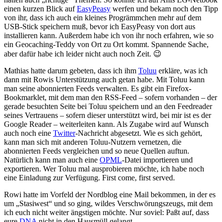
einen kurzen Blick auf
EasyPeasy
werfen und bekam noch den Tipp
von ihr, dass ich auch ein kleines Progrämmchen mehr auf dem
USB-Stick speichern muß, bevor ich EasyPeasy von dort aus
installieren kann. Außerdem habe ich von ihr noch erfahren, wie so
ein Geocaching-Teddy von Ort zu Ort kommt. Spannende Sache,
aber dafür habe ich leider nicht auch noch Zeit. 😉
Mathias hatte darum gebeten, dass ich ihm
Toluu
erkläre, was ich
dann mit Rowis Unterstützung auch getan habe. Mit Toluu kann
man seine abonnierten Feeds verwalten. Es gibt ein Firefox-
Bookmarklet, mit dem man den RSS-Feed – sofern vorhanden – der
gerade besuchten Seite bei Toluu speichern und an den Feedreader
seines Vertrauens – sofern dieser unterstützt wird, bei mir ist es der
Google Reader – weiterleiten kann. Als Zugabe wird auf Wunsch
auch noch eine
Twitter
-Nachricht abgesetzt. Wie es sich gehört,
kann man sich mit anderen Toluu-Nutzern vernetzen, die
abonnierten Feeds vergleichen und so neue Quellen auftun.
Natürlich kann man auch eine
OPML
-Datei importieren und
exportieren. Wer Toluu mal ausprobieren möchte, ich habe noch
eine Einladung zur Verfügung. First come, first served.
Rowi hatte im Vorfeld der Nordblog eine Mail bekommen, in der es
um „Stasiwest“ und so ging, wildes Verschwörungszeugs, mit dem
ich euch nicht weiter ängstigen möchte. Nur soviel: Paßt auf, dass
eure
DNA
nicht in den Hausmüll gelangt…