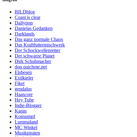
BILDblog
Coast is clear
Dailypop
Danielas Gedanken
Darklands
Das ganz normale Chaos
Das Kraftfuttermischwerk
Der Schockwellenreiter
Der schwarze Planet
Dirk Schuhmacher
don quichote.net
Elsbesen
Exilkieler
Fiket
gendalus
Haascore
Hey Tube
Indie-Blogger
Karan
Konsumpf
Lummaland
MC Winkel
Musikpiraten