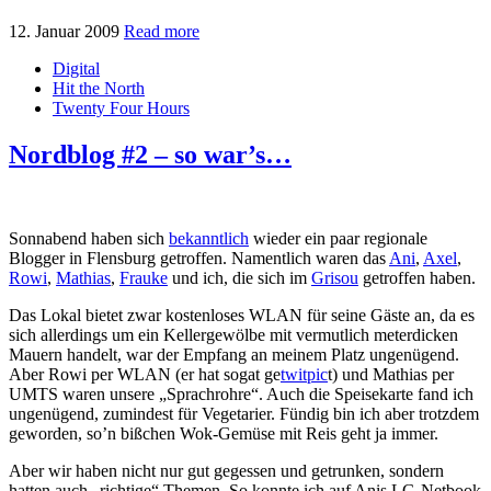
12. Januar 2009
Read more
Digital
Hit the North
Twenty Four Hours
Nordblog #2 – so war’s…
Sonnabend haben sich
bekanntlich
wieder ein paar regionale
Blogger in Flensburg getroffen. Namentlich waren das
Ani
,
Axel
,
Rowi
,
Mathias
,
Frauke
und ich, die sich im
Grisou
getroffen haben.
Das Lokal bietet zwar kostenloses WLAN für seine Gäste an, da es
sich allerdings um ein Kellergewölbe mit vermutlich meterdicken
Mauern handelt, war der Empfang an meinem Platz ungenügend.
Aber Rowi per WLAN (er hat sogat ge
twitpic
t) und Mathias per
UMTS waren unsere „Sprachrohre“. Auch die Speisekarte fand ich
ungenügend, zumindest für Vegetarier. Fündig bin ich aber trotzdem
geworden, so’n bißchen Wok-Gemüse mit Reis geht ja immer.
Aber wir haben nicht nur gut gegessen und getrunken, sondern
hatten auch „richtige“ Themen. So konnte ich auf Anis LG-Netbook