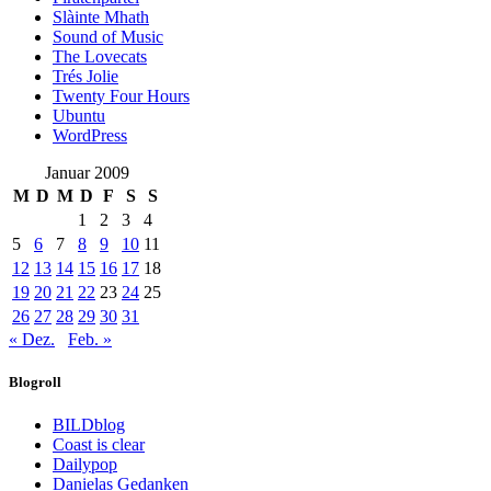
Slàinte Mhath
Sound of Music
The Lovecats
Trés Jolie
Twenty Four Hours
Ubuntu
WordPress
Januar 2009
M
D
M
D
F
S
S
1
2
3
4
5
6
7
8
9
10
11
12
13
14
15
16
17
18
19
20
21
22
23
24
25
26
27
28
29
30
31
« Dez.
Feb. »
Blogroll
BILDblog
Coast is clear
Dailypop
Danielas Gedanken