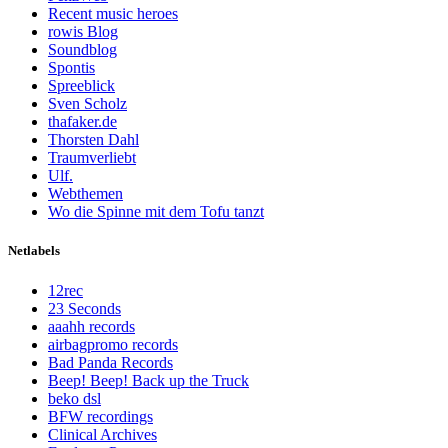
Recent music heroes
rowis Blog
Soundblog
Spontis
Spreeblick
Sven Scholz
thafaker.de
Thorsten Dahl
Traumverliebt
Ulf.
Webthemen
Wo die Spinne mit dem Tofu tanzt
Netlabels
12rec
23 Seconds
aaahh records
airbagpromo records
Bad Panda Records
Beep! Beep! Back up the Truck
beko dsl
BFW recordings
Clinical Archives