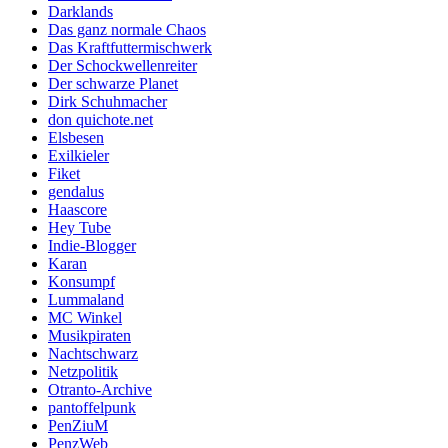
Darklands
Das ganz normale Chaos
Das Kraftfuttermischwerk
Der Schockwellenreiter
Der schwarze Planet
Dirk Schuhmacher
don quichote.net
Elsbesen
Exilkieler
Fiket
gendalus
Haascore
Hey Tube
Indie-Blogger
Karan
Konsumpf
Lummaland
MC Winkel
Musikpiraten
Nachtschwarz
Netzpolitik
Otranto-Archive
pantoffelpunk
PenZiuM
PenzWeb