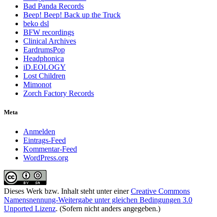
Bad Panda Records
Beep! Beep! Back up the Truck
beko dsl
BFW recordings
Clinical Archives
EardrumsPop
Headphonica
iD.EOLOGY
Lost Children
Mimonot
Zorch Factory Records
Meta
Anmelden
Eintrags-Feed
Kommentar-Feed
WordPress.org
Dieses Werk bzw. Inhalt steht unter einer
Creative Commons
Namensnennung-Weitergabe unter gleichen Bedingungen 3.0
Unported Lizenz
. (Sofern nicht anders angegeben.)