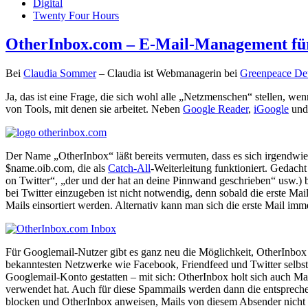
Digital
Twenty Four Hours
OtherInbox.com – E-Mail-Management für
Bei
Claudia Sommer
– Claudia ist Webmanagerin bei
Greenpeace De
Ja, das ist eine Frage, die sich wohl alle „Netzmenschen“ stellen, we
von Tools, mit denen sie arbeitet. Neben
Google Reader
,
iGoogle
un
Der Name „OtherInbox“ läßt bereits vermuten, dass es sich irgend
$name.oib.com, die als
Catch-All
-Weiterleitung funktioniert. Gedach
on Twitter“, „der und der hat an deine Pinnwand geschrieben“ usw.)
bei Twitter einzugeben ist nicht notwendig, denn sobald die erste Mai
Mails einsortiert werden. Alternativ kann man sich die erste Mail im
Für Googlemail-Nutzer gibt es ganz neu die Möglichkeit, OtherInbo
bekanntesten Netzwerke wie Facebook, Friendfeed und Twitter selbst 
Googlemail-Konto gestatten – mit sich: OtherInbox holt sich auch M
verwendet hat. Auch für diese Spammails werden dann die entspreche
blocken und OtherInbox anweisen, Mails von diesem Absender nicht meh