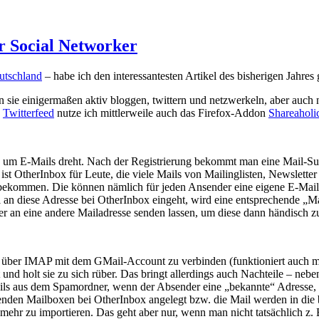
 Social Networker
utschland
– habe ich den interessantesten Artikel des bisherigen Jahres
nn sie einigermaßen aktiv bloggen, twittern und netzwerkeln, aber auch
d
Twitterfeed
nutze ich mittlerweile auch das Firefox-Addon
Shareaholi
wie um E-Mails dreht. Nach der Registrierung bekommt man eine Mail
t ist OtherInbox für Leute, die viele Mails von Mailinglisten, Newsle
 bekommen. Die können nämlich für jeden Ansender eine eigene E-Mail
l an diese Adresse bei OtherInbox eingeht, wird eine entsprechende „Mai
mer an eine andere Mailadresse senden lassen, um diese dann händisch 
x über IMAP mit dem GMail-Account zu verbinden (funktioniert auch 
und holt sie zu sich rüber. Das bringt allerdings auch Nachteile – ne
ails aus dem Spamordner, wenn der Absender eine „bekannte“ Adresse,
nden Mailboxen bei OtherInbox angelegt bzw. die Mail werden in die b
r zu importieren. Das geht aber nur, wenn man nicht tatsächlich z. B.