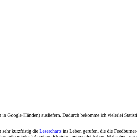
 in Google-Händen) ausliefern. Dadurch bekomme ich vielerlei Statistik
 sehr kurzfristig die
Lesercharts
ins Leben gerufen, die die Feedburner-
tlerweile wieder 23 weitere Blogger angemeldet haben. Mal sehen, wo s