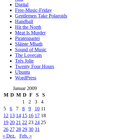
Digital
Free-Music-Friday
Gentlemen Take Polaroids
Handball
Hit the North
Meat Is Murder
Piratenpartei
Slàinte Mhath
Sound of Music
The Lovecats
Trés Jolie
Twenty Four Hours
Ubuntu
WordPress
Januar 2009
M
D
M
D
F
S
S
1
2
3
4
5
6
7
8
9
10
11
12
13
14
15
16
17
18
19
20
21
22
23
24
25
26
27
28
29
30
31
« Dez.
Feb. »