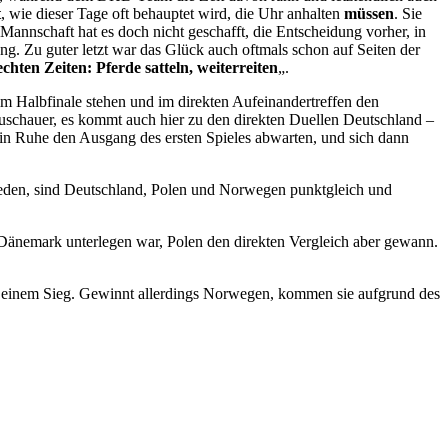
t
, wie dieser Tage oft behauptet wird, die Uhr anhalten
müssen
. Sie
e Mannschaft hat es doch nicht geschafft, die Entscheidung vorher, in
ung. Zu guter letzt war das Glück auch oftmals schon auf Seiten der
chten Zeiten: Pferde satteln, weiterreiten
„.
m Halbfinale stehen und im direkten Aufeinandertreffen den
chauer, es kommt auch hier zu den direkten Duellen Deutschland –
n in Ruhe den Ausgang des ersten Spieles abwarten, und sich dann
hieden, sind Deutschland, Polen und Norwegen punktgleich und
Dänemark unterlegen war, Polen den direkten Vergleich aber gewann.
i einem Sieg. Gewinnt allerdings Norwegen, kommen sie aufgrund des