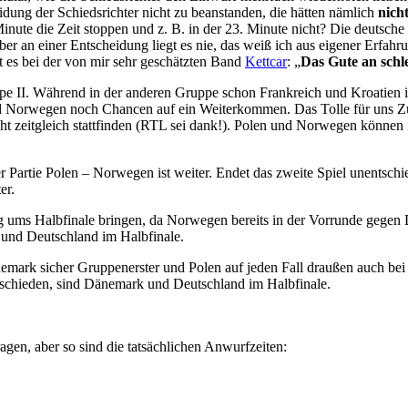
idung der Schiedsrichter nicht zu beanstanden, die hätten nämlich
nich
n Minute die Zeit stoppen und z. B. in der 23. Minute nicht? Die deutsch
ber an einer Entscheidung liegt es nie, das weiß ich aus eigener Erfahr
 es bei der von mir sehr geschätzten Band
Kettcar
: „
Das Gute an schle
pe II. Während in der anderen Gruppe schon Frankreich und Kroatien i
Norwegen noch Chancen auf ein Weiterkommen. Das Tolle für uns Zus
icht zeitgleich stattfinden (RTL sei dank!). Polen und Norwegen könne
r Partie Polen – Norwegen ist weiter. Endet das zweite Spiel unentsc
er.
 ums Halbfinale bringen, da Norwegen bereits in der Vorrunde gegen 
 und Deutschland im Halbfinale.
mark sicher Gruppenerster und Polen auf jeden Fall draußen auch be
ntschieden, sind Dänemark und Deutschland im Halbfinale.
agen, aber so sind die tatsächlichen Anwurfzeiten: