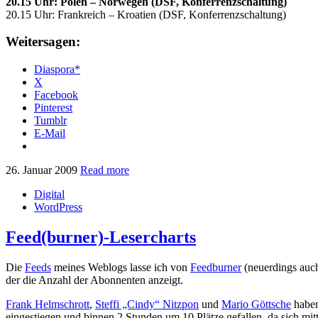
20.15 Uhr: Polen – Norwegen (DSF, Konferrenzschaltung)
20.15 Uhr: Frankreich – Kroatien (DSF, Konferrenzschaltung)
Weitersagen:
Diaspora*
X
Facebook
Pinterest
Tumblr
E-Mail
26. Januar 2009
Read more
Digital
WordPress
Feed(burner)-Lesercharts
Die
Feeds
meines Weblogs lasse ich von
Feedburner
(neuerdings auch
der die Anzahl der Abonnenten anzeigt.
Frank Helmschrott
,
Steffi „Cindy“ Nitzpon
und
Mario Göttsche
haben
eingestiegen und binnen 2 Stunden um 10 Plätze gefallen, da sich mit