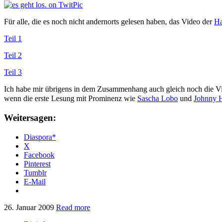
Für alle, die es noch nicht andernorts gelesen haben, das Video der
Ha
Teil 1
Teil 2
Teil 3
Ich habe mir übrigens in dem Zusammenhang auch gleich noch die V
wenn die erste Lesung mit Prominenz wie
Sascha Lobo
und
Johnny H
Weitersagen:
Diaspora*
X
Facebook
Pinterest
Tumblr
E-Mail
26. Januar 2009
Read more