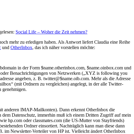
 gelesen:
Social Life – Woher die Zeit nehmen?
 noch mehr zu erledigen haben. Als Antwort liefert Claudia eine Reihe
c
und
OtherInbox
, das ich näher vorstellen möchte:
-Subdomain in der Form $name.otherinbox.com, $name.oinbox.com und
tter oder Benachrichtigungen von Netzwerken („XYZ is following you
adresse angeben, z. B. twitter@$name.oib.com. Mehr als die Adresse
lbox“ (mit Ordnern zu vergleichen) angelegt, in der alle Twitter-
zu genehmigen.
mit anderen IMAP-Mailkonten). Dann erkennt OtherInbox die
ben dem Datenschutz, immerhin muß ich einem Dritten Zugriff auf mein
 wie hp.com oder classmates.com (die US-Mutter von Stayfriends)
estehenden Ordner einsortiert. Nachträglich kann man diese dann
 im Newsletter-Verteiler von HP ist. Vielleicht ändert OtherInbox