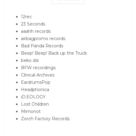
12rec
23 Seconds
aaahh records
airbagpromo records
Bad Panda Records
Beep! Beep! Back up the Truck
beko dsl
BFW recordings
Clinical Archives
EardrumsPop
Headphonica
iD.EOLOGY
Lost Children
Mimonot
Zorch Factory Records