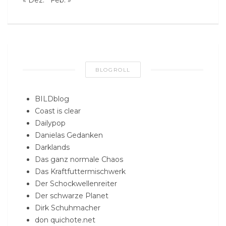
« Dez.
Feb. »
BLOGROLL
BILDblog
Coast is clear
Dailypop
Danielas Gedanken
Darklands
Das ganz normale Chaos
Das Kraftfuttermischwerk
Der Schockwellenreiter
Der schwarze Planet
Dirk Schuhmacher
don quichote.net