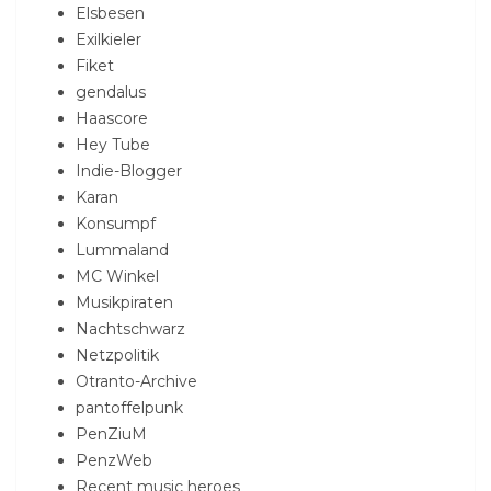
Elsbesen
Exilkieler
Fiket
gendalus
Haascore
Hey Tube
Indie-Blogger
Karan
Konsumpf
Lummaland
MC Winkel
Musikpiraten
Nachtschwarz
Netzpolitik
Otranto-Archive
pantoffelpunk
PenZiuM
PenzWeb
Recent music heroes