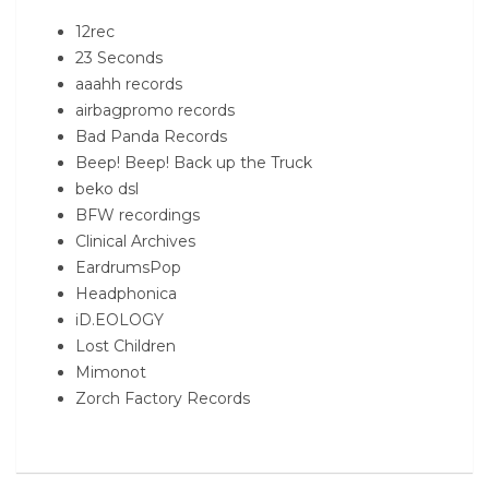
12rec
23 Seconds
aaahh records
airbagpromo records
Bad Panda Records
Beep! Beep! Back up the Truck
beko dsl
BFW recordings
Clinical Archives
EardrumsPop
Headphonica
iD.EOLOGY
Lost Children
Mimonot
Zorch Factory Records