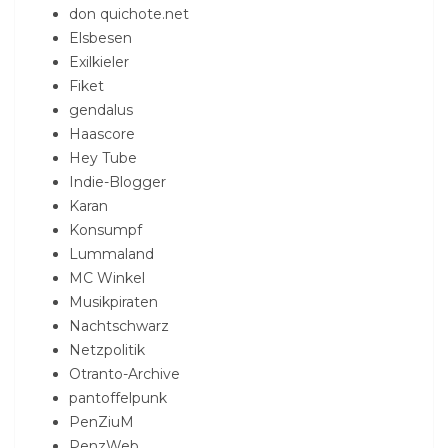
don quichote.net
Elsbesen
Exilkieler
Fiket
gendalus
Haascore
Hey Tube
Indie-Blogger
Karan
Konsumpf
Lummaland
MC Winkel
Musikpiraten
Nachtschwarz
Netzpolitik
Otranto-Archive
pantoffelpunk
PenZiuM
PenzWeb