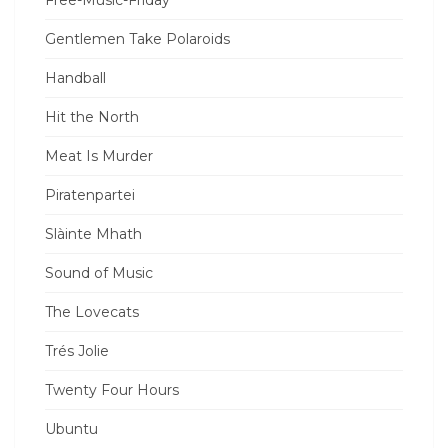
Free-Music-Friday
Gentlemen Take Polaroids
Handball
Hit the North
Meat Is Murder
Piratenpartei
Slàinte Mhath
Sound of Music
The Lovecats
Trés Jolie
Twenty Four Hours
Ubuntu