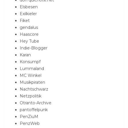
Elsbesen
Exilkieler
Fiket
gendalus
Haascore
Hey Tube
Indie-Blogger
Karan
Konsumpf
Lummaland
MC Winkel
Musikpiraten
Nachtschwarz
Netzpolitik
Otranto-Archive
pantoffelpunk
PenZiuM
PenzWeb