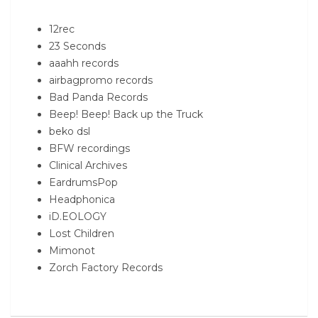
12rec
23 Seconds
aaahh records
airbagpromo records
Bad Panda Records
Beep! Beep! Back up the Truck
beko dsl
BFW recordings
Clinical Archives
EardrumsPop
Headphonica
iD.EOLOGY
Lost Children
Mimonot
Zorch Factory Records