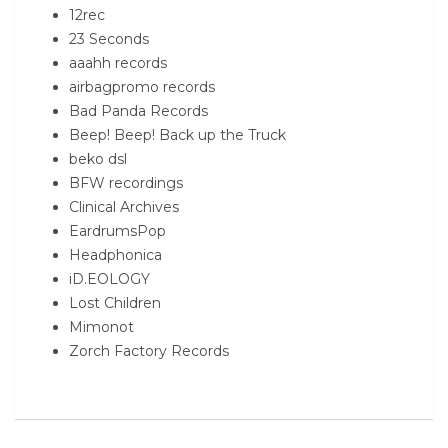
12rec
23 Seconds
aaahh records
airbagpromo records
Bad Panda Records
Beep! Beep! Back up the Truck
beko dsl
BFW recordings
Clinical Archives
EardrumsPop
Headphonica
iD.EOLOGY
Lost Children
Mimonot
Zorch Factory Records