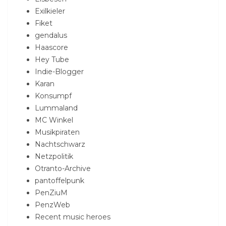
Exilkieler
Fiket
gendalus
Haascore
Hey Tube
Indie-Blogger
Karan
Konsumpf
Lummaland
MC Winkel
Musikpiraten
Nachtschwarz
Netzpolitik
Otranto-Archive
pantoffelpunk
PenZiuM
PenzWeb
Recent music heroes