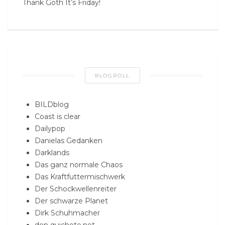
Thank Goth It’s Friday!
BLOGROLL
BILDblog
Coast is clear
Dailypop
Danielas Gedanken
Darklands
Das ganz normale Chaos
Das Kraftfuttermischwerk
Der Schockwellenreiter
Der schwarze Planet
Dirk Schuhmacher
don quichote.net