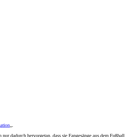
ation
„.
ch nur dadurch hervorgetan, dass sie Fangesänge aus dem Fußball