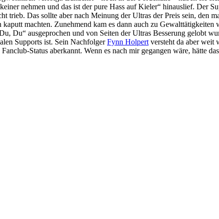
iner nehmen und das ist der pure Hass auf Kieler“ hinauslief. Der Suppo
trieb. Das sollte aber nach Meinung der Ultras der Preis sein, den ma
gen kaputt machten. Zunehmend kam es dann auch zu Gewalttätigkeiten
 Du, Du“ ausgeprochen und von Seiten der Ultras Besserung gelobt wu
alen Supports ist. Sein Nachfolger
Fynn Holpert
versteht da aber weit
n Fanclub-Status aberkannt. Wenn es nach mir gegangen wäre, hätte da