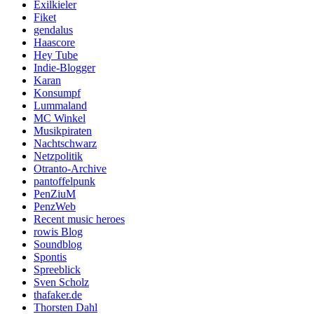
Exilkieler
Fiket
gendalus
Haascore
Hey Tube
Indie-Blogger
Karan
Konsumpf
Lummaland
MC Winkel
Musikpiraten
Nachtschwarz
Netzpolitik
Otranto-Archive
pantoffelpunk
PenZiuM
PenzWeb
Recent music heroes
rowis Blog
Soundblog
Spontis
Spreeblick
Sven Scholz
thafaker.de
Thorsten Dahl