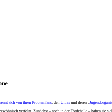
one
ennt sich von ihren Problemfans
, den
Ultras
und deren „
Jugendorganis
argwöhnisch verfolgt. Zunächst – noch in der Fördehalle – haben sie si