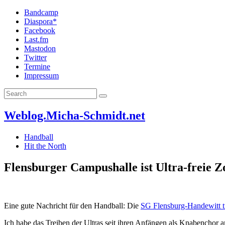
Bandcamp
Diaspora*
Facebook
Last.fm
Mastodon
Twitter
Termine
Impressum
Weblog.Micha-Schmidt.net
Handball
Hit the North
Flensburger Campushalle ist Ultra-freie Z
Eine gute Nachricht für den Handball: Die
SG Flensburg-Handewitt tr
Ich habe das Treiben der Ultras seit ihren Anfängen als Knabenchor 