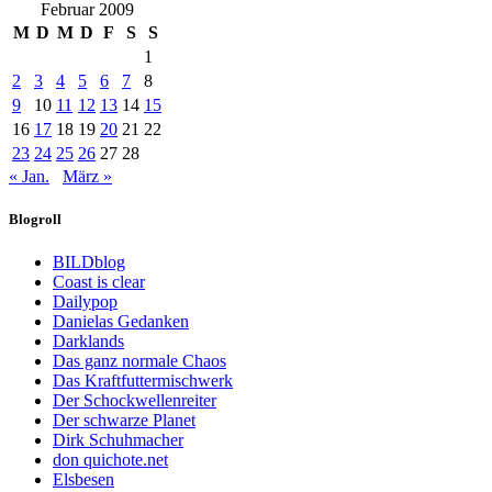
Februar 2009
M
D
M
D
F
S
S
1
2
3
4
5
6
7
8
9
10
11
12
13
14
15
16
17
18
19
20
21
22
23
24
25
26
27
28
« Jan.
März »
Blogroll
BILDblog
Coast is clear
Dailypop
Danielas Gedanken
Darklands
Das ganz normale Chaos
Das Kraftfuttermischwerk
Der Schockwellenreiter
Der schwarze Planet
Dirk Schuhmacher
don quichote.net
Elsbesen