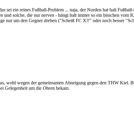
sei ein reines Fußball-Problem ... naja, der Norden hat halt Fußball-te
en und solche, die nur nerven - hängt halt immer so ein bisschen vom IQ
sänge nur um den Gegner drehen ("Scheiß FC X!!" oder noch besser "Sc
Ultras, wohl wegen der gemeinsamen Abneigung gegen den THW Kiel. B
bei Gelegenheit um die Ohren bekam.