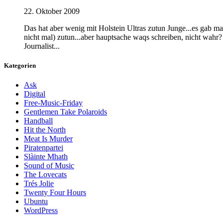
22. Oktober 2009
Das hat aber wenig mit Holstein Ultras zutun Junge...es gab ma
nicht mal) zutun...aber hauptsache waqs schreiben, nicht wahr?
Journalist...
Kategorien
Ask
Digital
Free-Music-Friday
Gentlemen Take Polaroids
Handball
Hit the North
Meat Is Murder
Piratenpartei
Slàinte Mhath
Sound of Music
The Lovecats
Trés Jolie
Twenty Four Hours
Ubuntu
WordPress