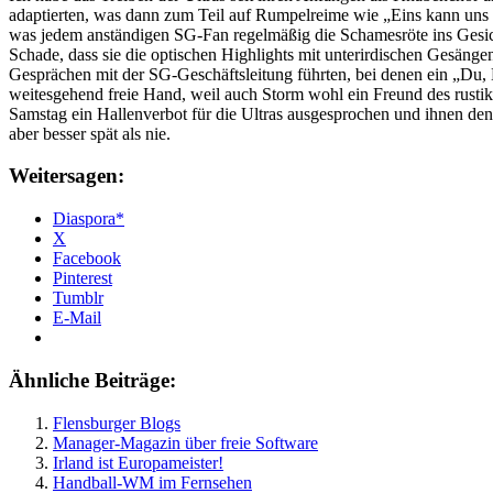
adaptierten, was dann zum Teil auf Rumpelreime wie „Eins kann uns ke
was jedem anständigen SG-Fan regelmäßig die Schamesröte ins Gesicht 
Schade, dass sie die optischen Highlights mit unterirdischen Gesän
Gesprächen mit der SG-Geschäftsleitung führten, bei denen ein „Du,
weitesgehend freie Hand, weil auch Storm wohl ein Freund des rustik
Samstag ein Hallenverbot für die Ultras ausgesprochen und ihnen de
aber besser spät als nie.
Weitersagen:
Diaspora*
X
Facebook
Pinterest
Tumblr
E-Mail
Ähnliche Beiträge:
Flensburger Blogs
Manager-Magazin über freie Software
Irland ist Europameister!
Handball-WM im Fernsehen