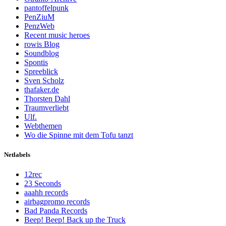
pantoffelpunk
PenZiuM
PenzWeb
Recent music heroes
rowis Blog
Soundblog
Spontis
Spreeblick
Sven Scholz
thafaker.de
Thorsten Dahl
Traumverliebt
Ulf.
Webthemen
Wo die Spinne mit dem Tofu tanzt
Netlabels
12rec
23 Seconds
aaahh records
airbagpromo records
Bad Panda Records
Beep! Beep! Back up the Truck