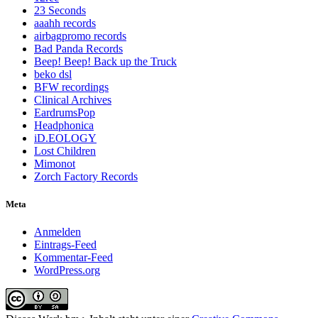
23 Seconds
aaahh records
airbagpromo records
Bad Panda Records
Beep! Beep! Back up the Truck
beko dsl
BFW recordings
Clinical Archives
EardrumsPop
Headphonica
iD.EOLOGY
Lost Children
Mimonot
Zorch Factory Records
Meta
Anmelden
Eintrags-Feed
Kommentar-Feed
WordPress.org