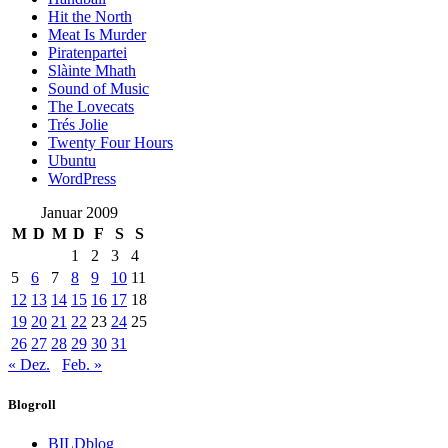
Hit the North
Meat Is Murder
Piratenpartei
Slàinte Mhath
Sound of Music
The Lovecats
Trés Jolie
Twenty Four Hours
Ubuntu
WordPress
Januar 2009
M
D
M
D
F
S
S
1
2
3
4
5
6
7
8
9
10
11
12
13
14
15
16
17
18
19
20
21
22
23
24
25
26
27
28
29
30
31
« Dez.
Feb. »
Blogroll
BILDblog