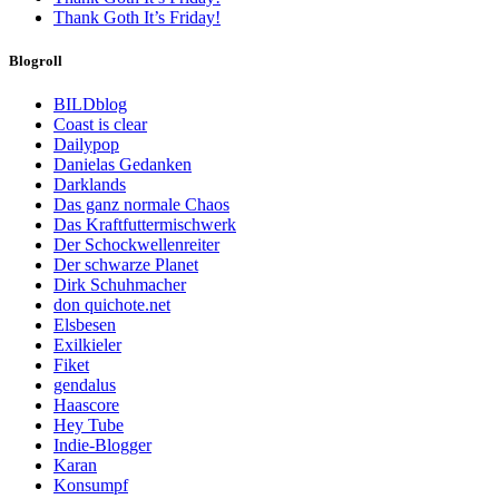
Thank Goth It’s Friday!
Blogroll
BILDblog
Coast is clear
Dailypop
Danielas Gedanken
Darklands
Das ganz normale Chaos
Das Kraftfuttermischwerk
Der Schockwellenreiter
Der schwarze Planet
Dirk Schuhmacher
don quichote.net
Elsbesen
Exilkieler
Fiket
gendalus
Haascore
Hey Tube
Indie-Blogger
Karan
Konsumpf