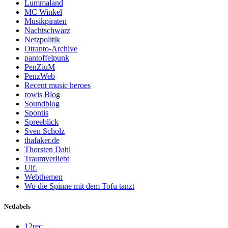
Lummaland
MC Winkel
Musikpiraten
Nachtschwarz
Netzpolitik
Otranto-Archive
pantoffelpunk
PenZiuM
PenzWeb
Recent music heroes
rowis Blog
Soundblog
Spontis
Spreeblick
Sven Scholz
thafaker.de
Thorsten Dahl
Traumverliebt
Ulf.
Webthemen
Wo die Spinne mit dem Tofu tanzt
Netlabels
12rec