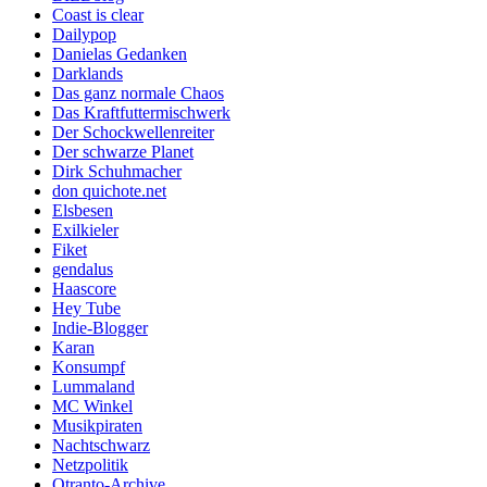
Coast is clear
Dailypop
Danielas Gedanken
Darklands
Das ganz normale Chaos
Das Kraftfuttermischwerk
Der Schockwellenreiter
Der schwarze Planet
Dirk Schuhmacher
don quichote.net
Elsbesen
Exilkieler
Fiket
gendalus
Haascore
Hey Tube
Indie-Blogger
Karan
Konsumpf
Lummaland
MC Winkel
Musikpiraten
Nachtschwarz
Netzpolitik
Otranto-Archive