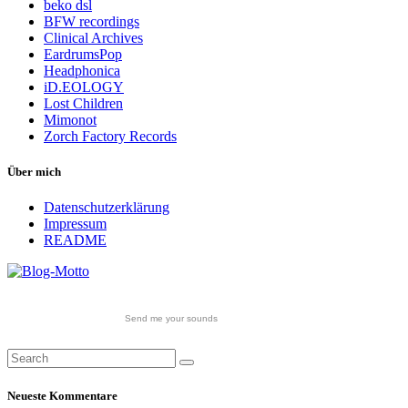
beko dsl
BFW recordings
Clinical Archives
EardrumsPop
Headphonica
iD.EOLOGY
Lost Children
Mimonot
Zorch Factory Records
Über mich
Datenschutzerklärung
Impressum
README
Send me your sounds
Neueste Kommentare