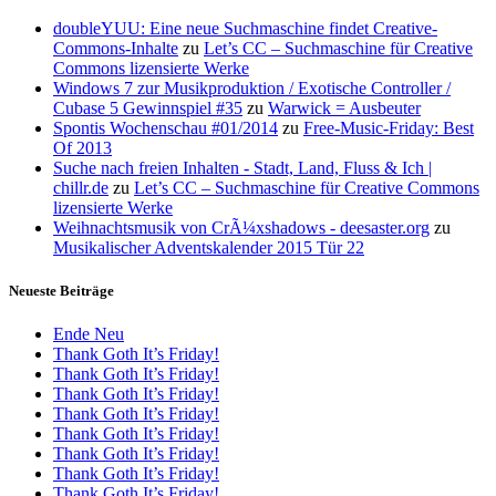
doubleYUU: Eine neue Suchmaschine findet Creative-
Commons-Inhalte
zu
Let’s CC – Suchmaschine für Creative
Commons lizensierte Werke
Windows 7 zur Musikproduktion / Exotische Controller /
Cubase 5 Gewinnspiel #35
zu
Warwick = Ausbeuter
Spontis Wochenschau #01/2014
zu
Free-Music-Friday: Best
Of 2013
Suche nach freien Inhalten - Stadt, Land, Fluss & Ich |
chillr.de
zu
Let’s CC – Suchmaschine für Creative Commons
lizensierte Werke
Weihnachtsmusik von CrÃ¼xshadows - deesaster.org
zu
Musikalischer Adventskalender 2015 Tür 22
Neueste Beiträge
Ende Neu
Thank Goth It’s Friday!
Thank Goth It’s Friday!
Thank Goth It’s Friday!
Thank Goth It’s Friday!
Thank Goth It’s Friday!
Thank Goth It’s Friday!
Thank Goth It’s Friday!
Thank Goth It’s Friday!