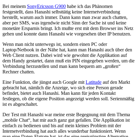
Bei meinem
SonyEricsson G900
habe ich das Phänomen
festgestellt, dass Hanashi selbsttätig keine Internetverbindung
herstellt, warum auch immer. Dann kann man zwar auch chatten,
aber per SMS, was irgendwie nicht Sinn der Sache ist und keine
monetäre Ersparnis bringt. Ich mußte erst mit dem Browser ins Netz
gehen und konnte dann Hanashi wie vorgesehen über IP benutzen.
Wenn man nicht unterwegs ist, sondern einen PC oder
Laptop/Netbook in der Nähe hat, kann man Hanashi auch über den
Web Client nutzen. Dabei wird wie gewohnt die Applikation auf
dem Handy gestartet, dann muß ein PIN eingegeben werden, um die
Verbindung herzustellen und man kann bequem am „großen“
Rechner chatten.
Eine Funktion, die jüngst auch Google mit
Latitude
auf den Markt
gebracht hat, nämlich die Anzeige, wo sich eine Person gerade
befindet, bietet auch Hanashi. Man kann für jeden Kontakt
festlegen, ob die eigene Position angezeigt werden soll. Serienmäßig
ist es abgeschaltet.
Der Test mit Hanashi war meine erste Begegnung mit dem Thema
„mobile Chat“, hat mir auch ganz gut gefallen. Die Applikation ist
einfach zu bedienen und bis auf mein kleines Problem mit der
Internetverbindung hat auch alles wunderbar funktioniert. Wenn
man eine Daten-Flatrate hat, ist das eine preisgünstige Alternative