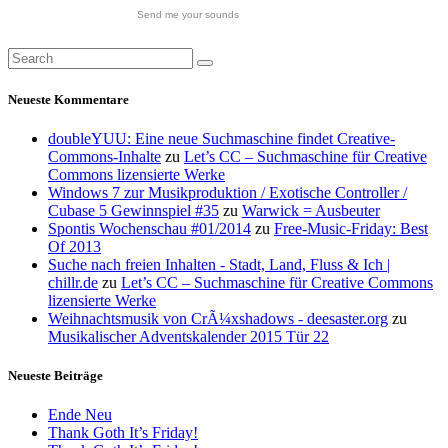
Send me your sounds
Neueste Kommentare
doubleYUU: Eine neue Suchmaschine findet Creative-
Commons-Inhalte
zu
Let’s CC – Suchmaschine für Creative
Commons lizensierte Werke
Windows 7 zur Musikproduktion / Exotische Controller /
Cubase 5 Gewinnspiel #35
zu
Warwick = Ausbeuter
Spontis Wochenschau #01/2014
zu
Free-Music-Friday: Best
Of 2013
Suche nach freien Inhalten - Stadt, Land, Fluss & Ich |
chillr.de
zu
Let’s CC – Suchmaschine für Creative Commons
lizensierte Werke
Weihnachtsmusik von CrÃ¼xshadows - deesaster.org
zu
Musikalischer Adventskalender 2015 Tür 22
Neueste Beiträge
Ende Neu
Thank Goth It’s Friday!