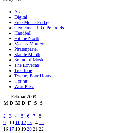
Kategorien
Ask
Digital
Free-Music-Friday
Gentlemen Take Polaroids
Handball
Hit the North
Meat Is Murder
Piratenpartei
Slàinte Mhath
Sound of Music
The Lovecats
Trés Jolie
Twenty Four Hours
Ubuntu
WordPress
Februar 2009
M
D
M
D
F
S
S
1
2
3
4
5
6
7
8
9
10
11
12
13
14
15
16
17
18
19
20
21
22