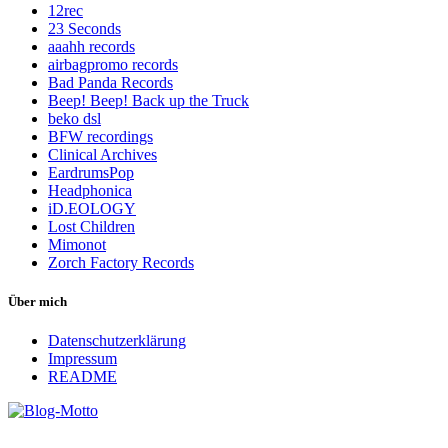
12rec
23 Seconds
aaahh records
airbagpromo records
Bad Panda Records
Beep! Beep! Back up the Truck
beko dsl
BFW recordings
Clinical Archives
EardrumsPop
Headphonica
iD.EOLOGY
Lost Children
Mimonot
Zorch Factory Records
Über mich
Datenschutzerklärung
Impressum
README