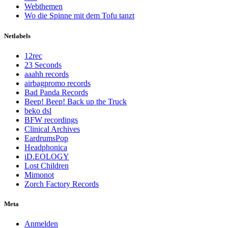
Webthemen
Wo die Spinne mit dem Tofu tanzt
Netlabels
12rec
23 Seconds
aaahh records
airbagpromo records
Bad Panda Records
Beep! Beep! Back up the Truck
beko dsl
BFW recordings
Clinical Archives
EardrumsPop
Headphonica
iD.EOLOGY
Lost Children
Mimonot
Zorch Factory Records
Meta
Anmelden