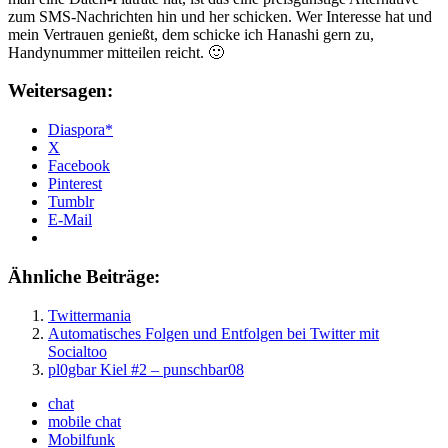
zum SMS-Nachrichten hin und her schicken. Wer Interesse hat und
mein Vertrauen genießt, dem schicke ich Hanashi gern zu,
Handynummer mitteilen reicht. 🙂
Weitersagen:
Diaspora*
X
Facebook
Pinterest
Tumblr
E-Mail
Ähnliche Beiträge:
Twittermania
Automatisches Folgen und Entfolgen bei Twitter mit
Socialtoo
pl0gbar Kiel #2 – punschbar08
chat
mobile chat
Mobilfunk