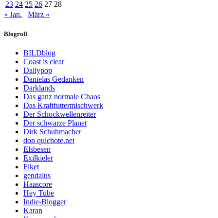
23
24
25
26
27
28
« Jan.
März »
Blogroll
BILDblog
Coast is clear
Dailypop
Danielas Gedanken
Darklands
Das ganz normale Chaos
Das Kraftfuttermischwerk
Der Schockwellenreiter
Der schwarze Planet
Dirk Schuhmacher
don quichote.net
Elsbesen
Exilkieler
Fiket
gendalus
Haascore
Hey Tube
Indie-Blogger
Karan