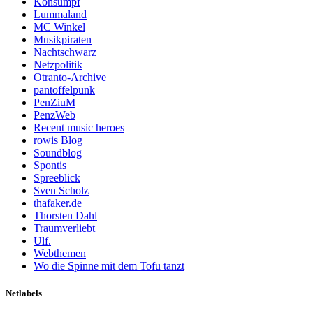
Konsumpf
Lummaland
MC Winkel
Musikpiraten
Nachtschwarz
Netzpolitik
Otranto-Archive
pantoffelpunk
PenZiuM
PenzWeb
Recent music heroes
rowis Blog
Soundblog
Spontis
Spreeblick
Sven Scholz
thafaker.de
Thorsten Dahl
Traumverliebt
Ulf.
Webthemen
Wo die Spinne mit dem Tofu tanzt
Netlabels