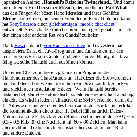
japanischen Anime: „
Hanashi’s Reise ins Twitterland
„. Und damit
unser kleiner Held bei seiner Mission, den niedlichen
Fail Whale
aus den Fängen der bösen Hexe
Identica
und ihres Gehilfen
Bleeper
zu befreien, mit seinen Freunden in Kontakt bleiben kann,
hat
SonyEricsson
einen
gleichnamigen „mobile chat client“
entwickelt. Sowas hätte Frodo bestimmt auch gern gehabt, um sich
den einen oder anderen Rat von Gandalf zu holen.
Dank
Rowi
habe ich
von Hanashi erfahren
und es gestern mal
ausprobiert. Es ist ein Java-Programm und funktioniert mir den
meisten SonyEricsson-Geräten und jedes andere Handy, das Java-
fähig ist, sollte Hanashi auch ausführen können.
Um einen Chat zu initiieren, gibt man im Programm die
Handynummer des Chat-Partners an. Hat dieser die Software noch
nicht auf dem Handy, kann man ihm den Downloadlink schicken
und gleich nach Installation loslegen. Wenn Hanashi bereits
installiert ist, startet es automatisch, sobald eine neue Chat-Einadung
eingeht. Es wird in jedem Fall zuerst eine SMS versendet, damit die
IP-Adresse des anderen Gerätes herausgefunden wird, dann erfolgt
die Kommunikation direkt über IP. Dabei fällt natürlich Daten-
Volumen an, die Entwickler von Hanashi schreiben in den FAQ von
0,3 – 0,5 KiB für eine Nachricht mit 60 – 80 Zeichen. Man kann
aber nicht nur Textnachrichten austauschen, sondern auch Bilder
und andere Dateien.