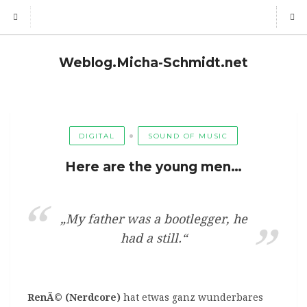
Weblog.Micha-Schmidt.net
DIGITAL
SOUND OF MUSIC
Here are the young men…
„My father was a bootlegger, he
had a still.“
RenÃ© (Nerdcore)
hat etwas ganz wunderbares