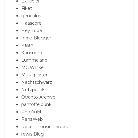
Exilkieler
Fiket
gendalus
Haascore
Hey Tube
Indie-Blogger
Karan
Konsumpf
Lummaland
MC Winkel
Musikpiraten
Nachtschwarz
Netzpolitik
Otranto-Archive
pantoffelpunk
PenZiuM
PenzWeb
Recent music heroes
rowis Blog