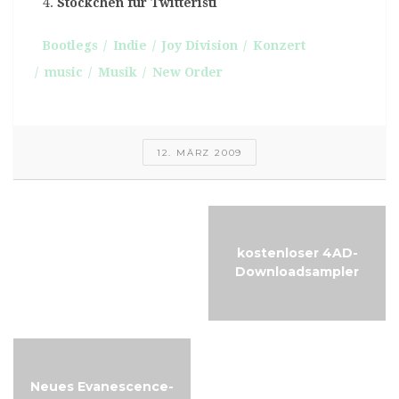
Stöckchen für Twitteristi
Bootlegs
Indie
Joy Division
Konzert
music
Musik
New Order
12. MÄRZ 2009
Free-Music-Friday:
kostenloser 4AD-
trustno1
Downloadsampler
Neues Evanescence-