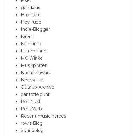
Fiket
gendalus
Haascore
Hey Tube
Indie-Blogger
Karan
Konsumpf
Lummaland
MC Winkel
Musikpiraten
Nachtschwarz
Netzpolitik
Otranto-Archive
pantoffelpunk
PenZiuM
PenzWeb
Recent music heroes
rowis Blog
Soundblog