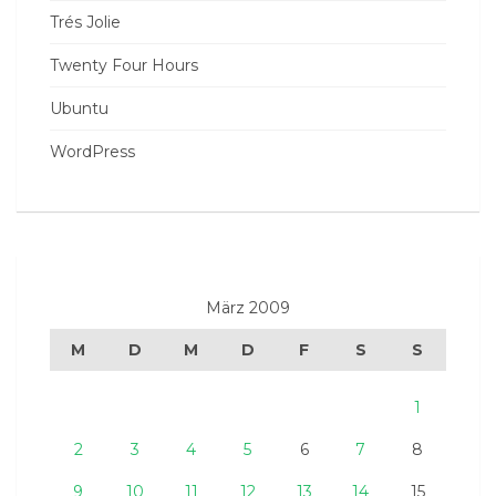
Trés Jolie
Twenty Four Hours
Ubuntu
WordPress
März 2009
M
D
M
D
F
S
S
1
2
3
4
5
6
7
8
9
10
11
12
13
14
15