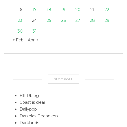
16
17
18
19
20
21
22
23
24
25
26
27
28
29
30
31
« Feb.
Apr. »
BLOGROLL
BILDblog
Coast is clear
Dailypop
Danielas Gedanken
Darklands