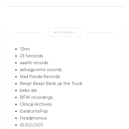
NETLABELS
12rec
23 Seconds
aaahh records
airbagpromo records
Bad Panda Records
Beep! Beep! Back up the Truck
beko dsl
BFW recordings
Clinical Archives
EardrumsPop
Headphonica
iD.EOLOGY