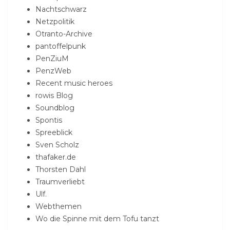
Nachtschwarz
Netzpolitik
Otranto-Archive
pantoffelpunk
PenZiuM
PenzWeb
Recent music heroes
rowis Blog
Soundblog
Spontis
Spreeblick
Sven Scholz
thafaker.de
Thorsten Dahl
Traumverliebt
Ulf.
Webthemen
Wo die Spinne mit dem Tofu tanzt