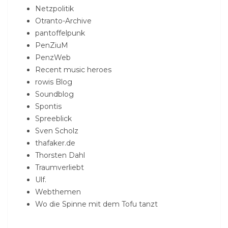
Netzpolitik
Otranto-Archive
pantoffelpunk
PenZiuM
PenzWeb
Recent music heroes
rowis Blog
Soundblog
Spontis
Spreeblick
Sven Scholz
thafaker.de
Thorsten Dahl
Traumverliebt
Ulf.
Webthemen
Wo die Spinne mit dem Tofu tanzt