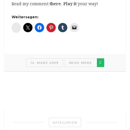
Read my comment
there
.
Play it
your way!
Weitersagen:
Diaspora*
14. MÄRZ 2009
READ MORE
KATEGORIEN