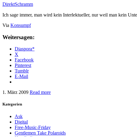
DirektSchramm
Ich sage immer, man wird kein Interlektueller, nur weil man kein Unt
Via
Konsumpf
Weitersagen:
Diaspora*
X
Facebook
Pinterest
Tumblr
E-Mail
1. März 2009
Read more
Kategorien
Ask
Digital
Free-Music-Friday
Gentlemen Take Polaroids