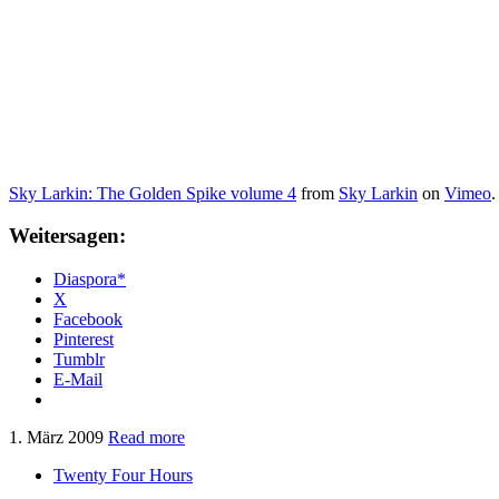
Sky Larkin: The Golden Spike volume 4
from
Sky Larkin
on
Vimeo
.
Weitersagen:
Diaspora*
X
Facebook
Pinterest
Tumblr
E-Mail
1. März 2009
Read more
Twenty Four Hours