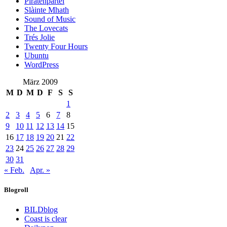
Piratenpartei
Slàinte Mhath
Sound of Music
The Lovecats
Trés Jolie
Twenty Four Hours
Ubuntu
WordPress
März 2009
M
D
M
D
F
S
S
1
2
3
4
5
6
7
8
9
10
11
12
13
14
15
16
17
18
19
20
21
22
23
24
25
26
27
28
29
30
31
« Feb.
Apr. »
Blogroll
BILDblog
Coast is clear