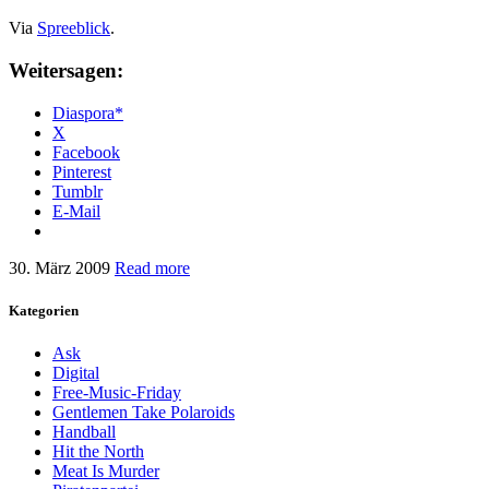
Via
Spreeblick
.
Weitersagen:
Diaspora*
X
Facebook
Pinterest
Tumblr
E-Mail
30. März 2009
Read more
Kategorien
Ask
Digital
Free-Music-Friday
Gentlemen Take Polaroids
Handball
Hit the North
Meat Is Murder