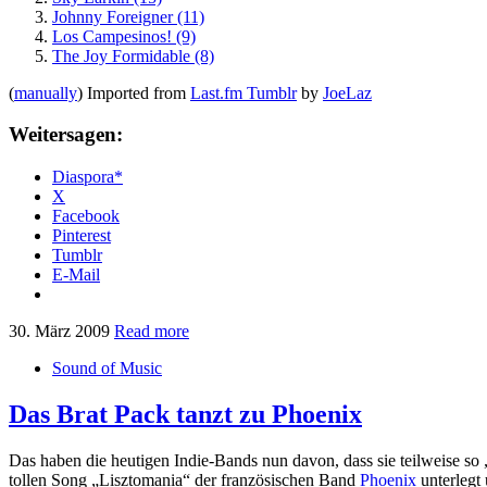
Johnny Foreigner (11)
Los Campesinos! (9)
The Joy Formidable (8)
(
manually
) Imported from
Last.fm Tumblr
by
JoeLaz
Weitersagen:
Diaspora*
X
Facebook
Pinterest
Tumblr
E-Mail
30. März 2009
Read more
Sound of Music
Das Brat Pack tanzt zu Phoenix
Das haben die heutigen Indie-Bands nun davon, dass sie teilweise s
tollen Song „Lisztomania“ der französischen Band
Phoenix
unterlegt 