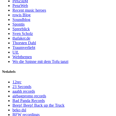
PenZiuM
PenzWeb
Recent music heroes
rowis Blog
Soundblog
Spontis
Spreeblick
Sven Scholz
thafaker.de
Thorsten Dahl
Traumverliebt
Ulf.
Webthemen
Wo die Spinne mit dem Tofu tanzt
Netlabels
12rec
23 Seconds
aaahh records
airbagpromo records
Bad Panda Records
Beep! Beep! Back up the Truck
beko dsl
BFW recordings