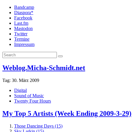
Bandcamp
Diaspora*
Facebook
Last.fm
Mastodon
Twitter
Termine
Impressum
Weblog.Micha-Schmidt.net
Tag:
30. März 2009
Digital
Sound of Music
Twenty Four Hours
My Top 5 Artists (Week Ending 2009-3-29)
Those Dancing Days (15)
Sky Larkin (15)