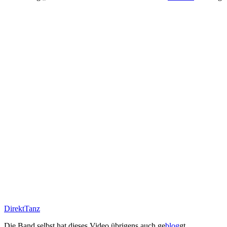
DirektTanz
Die Band selbst hat dieses Video übrigens auch ge
blog
gt.