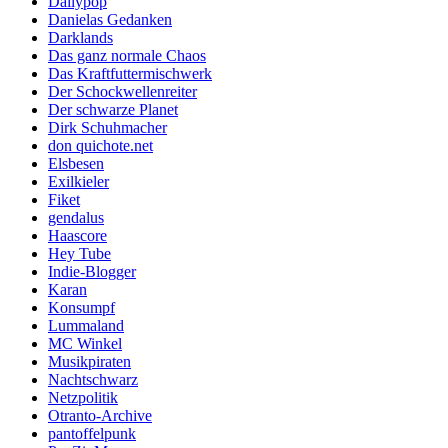
Dailypop
Danielas Gedanken
Darklands
Das ganz normale Chaos
Das Kraftfuttermischwerk
Der Schockwellenreiter
Der schwarze Planet
Dirk Schuhmacher
don quichote.net
Elsbesen
Exilkieler
Fiket
gendalus
Haascore
Hey Tube
Indie-Blogger
Karan
Konsumpf
Lummaland
MC Winkel
Musikpiraten
Nachtschwarz
Netzpolitik
Otranto-Archive
pantoffelpunk