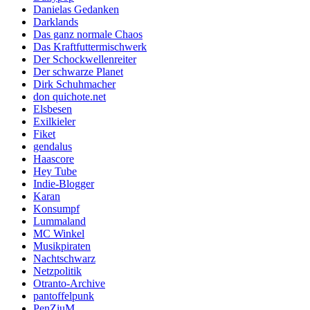
Danielas Gedanken
Darklands
Das ganz normale Chaos
Das Kraftfuttermischwerk
Der Schockwellenreiter
Der schwarze Planet
Dirk Schuhmacher
don quichote.net
Elsbesen
Exilkieler
Fiket
gendalus
Haascore
Hey Tube
Indie-Blogger
Karan
Konsumpf
Lummaland
MC Winkel
Musikpiraten
Nachtschwarz
Netzpolitik
Otranto-Archive
pantoffelpunk
PenZiuM