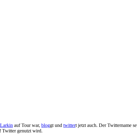
Larkin
auf Tour war,
blog
gt und
twitter
t jetzt auch. Der Twittername 
 Twitter genutzt wird.