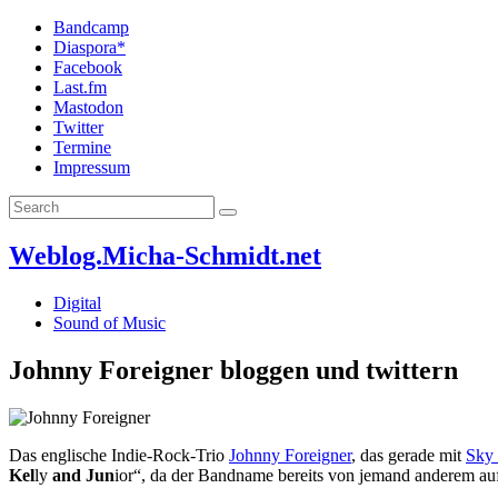
Bandcamp
Diaspora*
Facebook
Last.fm
Mastodon
Twitter
Termine
Impressum
Weblog.Micha-Schmidt.net
Digital
Sound of Music
Johnny Foreigner bloggen und twittern
Das englische Indie-Rock-Trio
Johnny Foreigner
, das gerade mit
Sky 
Kel
ly
and
Jun
ior“, da der Bandname bereits von jemand anderem auf