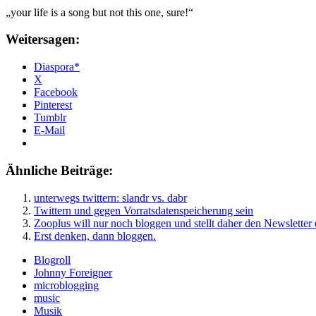
„your life is a song but not this one, sure!“
Weitersagen:
Diaspora*
X
Facebook
Pinterest
Tumblr
E-Mail
Ähnliche Beiträge:
unterwegs twittern: slandr vs. dabr
Twittern und gegen Vorratsdatenspeicherung sein
Zooplus will nur noch bloggen und stellt daher den Newsletter 
Erst denken, dann bloggen.
Blogroll
Johnny Foreigner
microblogging
music
Musik