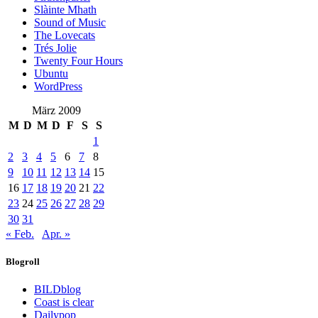
Slàinte Mhath
Sound of Music
The Lovecats
Trés Jolie
Twenty Four Hours
Ubuntu
WordPress
März 2009
M
D
M
D
F
S
S
1
2
3
4
5
6
7
8
9
10
11
12
13
14
15
16
17
18
19
20
21
22
23
24
25
26
27
28
29
30
31
« Feb.
Apr. »
Blogroll
BILDblog
Coast is clear
Dailypop