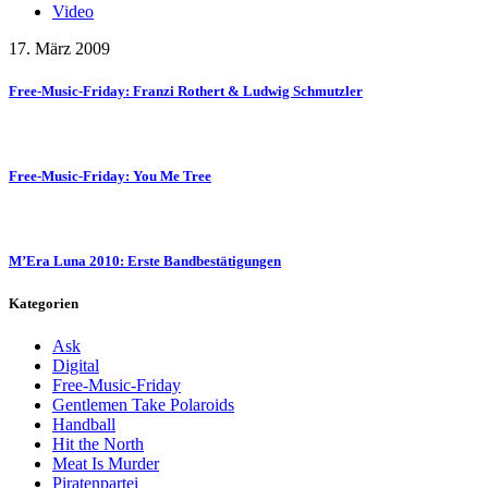
Video
17. März 2009
Free-Music-Friday: Franzi Rothert & Ludwig Schmutzler
Free-Music-Friday: You Me Tree
M’Era Luna 2010: Erste Bandbestätigungen
Kategorien
Ask
Digital
Free-Music-Friday
Gentlemen Take Polaroids
Handball
Hit the North
Meat Is Murder
Piratenpartei