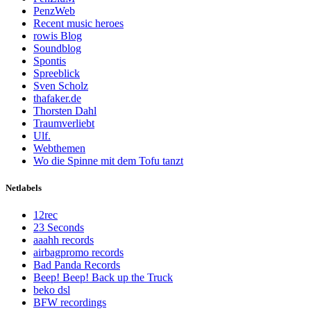
PenzWeb
Recent music heroes
rowis Blog
Soundblog
Spontis
Spreeblick
Sven Scholz
thafaker.de
Thorsten Dahl
Traumverliebt
Ulf.
Webthemen
Wo die Spinne mit dem Tofu tanzt
Netlabels
12rec
23 Seconds
aaahh records
airbagpromo records
Bad Panda Records
Beep! Beep! Back up the Truck
beko dsl
BFW recordings