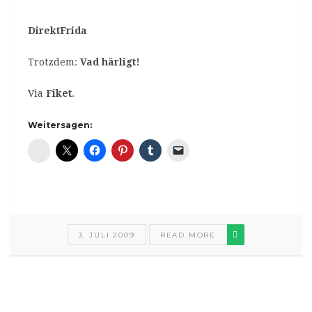
DirektFrida
Trotzdem:
Vad härligt!
Via
Fiket
.
Weitersagen:
Diaspora*
3. JULI 2009
READ MORE