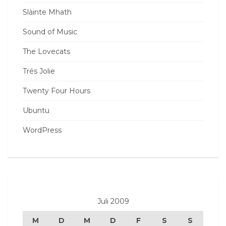
Slàinte Mhath
Sound of Music
The Lovecats
Trés Jolie
Twenty Four Hours
Ubuntu
WordPress
Juli 2009
M
D
M
D
F
S
S