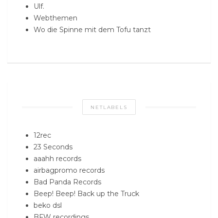
Ulf.
Webthemen
Wo die Spinne mit dem Tofu tanzt
NETLABELS
12rec
23 Seconds
aaahh records
airbagpromo records
Bad Panda Records
Beep! Beep! Back up the Truck
beko dsl
BFW recordings