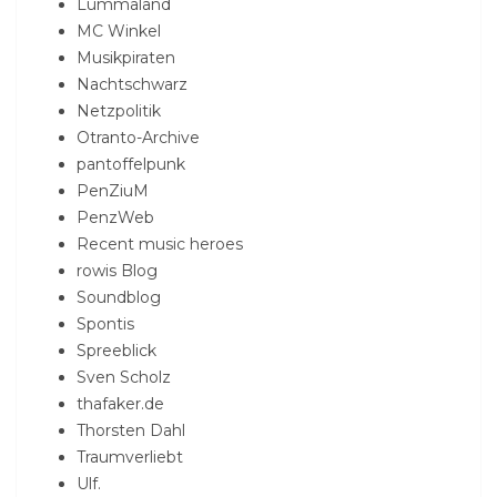
Lummaland
MC Winkel
Musikpiraten
Nachtschwarz
Netzpolitik
Otranto-Archive
pantoffelpunk
PenZiuM
PenzWeb
Recent music heroes
rowis Blog
Soundblog
Spontis
Spreeblick
Sven Scholz
thafaker.de
Thorsten Dahl
Traumverliebt
Ulf.