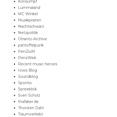
Konsumpf
Lummaland
MC Winkel
Musikpiraten
Nachtschwarz
Netzpolitik
Otranto-Archive
pantoffelpunk
PenZiuM
PenzWeb
Recent music heroes
rowis Blog
Soundblog
Spontis
Spreeblick
Sven Scholz
thafaker.de
Thorsten Dahl
Traumverliebt