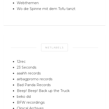
Webthemen
Wo die Spinne mit dem Tofu tanzt
NETLABELS
12rec
23 Seconds
aaahh records
airbagpromo records
Bad Panda Records
Beep! Beep! Back up the Truck
beko dsl
BFW recordings
Clinical Archives