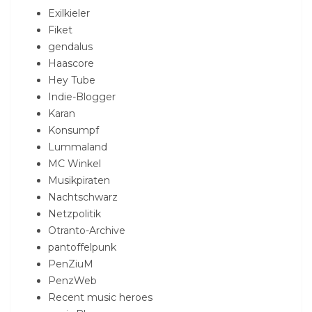
Exilkieler
Fiket
gendalus
Haascore
Hey Tube
Indie-Blogger
Karan
Konsumpf
Lummaland
MC Winkel
Musikpiraten
Nachtschwarz
Netzpolitik
Otranto-Archive
pantoffelpunk
PenZiuM
PenzWeb
Recent music heroes