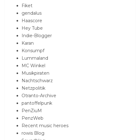
Fiket
gendalus
Haascore
Hey Tube
Indie-Blogger
Karan
Konsumpf
Lummaland
MC Winkel
Musikpiraten
Nachtschwarz
Netzpolitik
Otranto-Archive
pantoffelpunk
PenZiuM
PenzWeb
Recent music heroes
rowis Blog