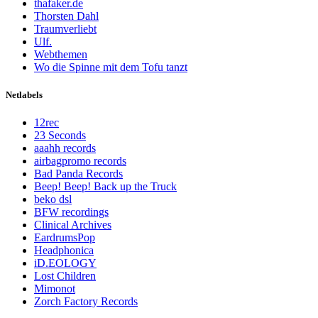
thafaker.de
Thorsten Dahl
Traumverliebt
Ulf.
Webthemen
Wo die Spinne mit dem Tofu tanzt
Netlabels
12rec
23 Seconds
aaahh records
airbagpromo records
Bad Panda Records
Beep! Beep! Back up the Truck
beko dsl
BFW recordings
Clinical Archives
EardrumsPop
Headphonica
iD.EOLOGY
Lost Children
Mimonot
Zorch Factory Records