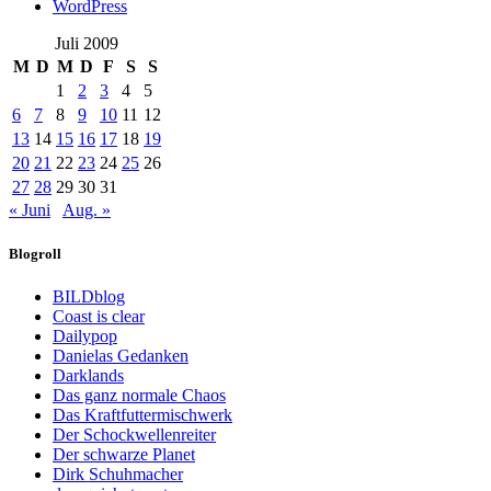
WordPress
Juli 2009
M
D
M
D
F
S
S
1
2
3
4
5
6
7
8
9
10
11
12
13
14
15
16
17
18
19
20
21
22
23
24
25
26
27
28
29
30
31
« Juni
Aug. »
Blogroll
BILDblog
Coast is clear
Dailypop
Danielas Gedanken
Darklands
Das ganz normale Chaos
Das Kraftfuttermischwerk
Der Schockwellenreiter
Der schwarze Planet
Dirk Schuhmacher