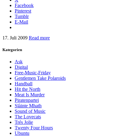
Facebook
Pinterest
Tumblr
E-Mail
17. Juli 2009
Read more
Kategorien
Ask
Digital
Free-Music-Friday
Gentlemen Take Polaroids
Handball
Hit the North
Meat Is Murder
Piratenpartei
Slàinte Mhath
Sound of Music
The Lovecats
Trés Jolie
Twenty Four Hours
Ubuntu