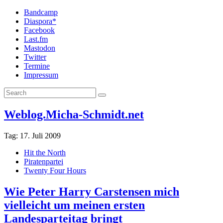
Bandcamp
Diaspora*
Facebook
Last.fm
Mastodon
Twitter
Termine
Impressum
Weblog.Micha-Schmidt.net
Tag:
17. Juli 2009
Hit the North
Piratenpartei
Twenty Four Hours
Wie Peter Harry Carstensen mich
vielleicht um meinen ersten
Landesparteitag bringt