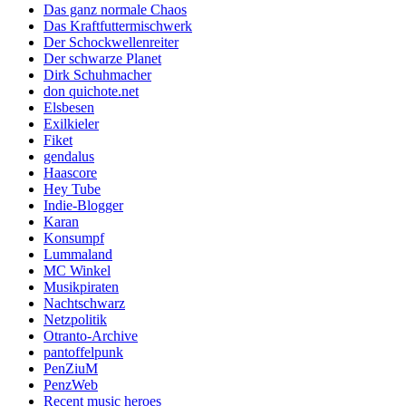
Das ganz normale Chaos
Das Kraftfuttermischwerk
Der Schockwellenreiter
Der schwarze Planet
Dirk Schuhmacher
don quichote.net
Elsbesen
Exilkieler
Fiket
gendalus
Haascore
Hey Tube
Indie-Blogger
Karan
Konsumpf
Lummaland
MC Winkel
Musikpiraten
Nachtschwarz
Netzpolitik
Otranto-Archive
pantoffelpunk
PenZiuM
PenzWeb
Recent music heroes