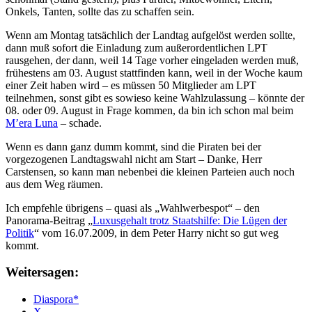
Onkels, Tanten, sollte das zu schaffen sein.
Wenn am Montag tatsächlich der Landtag aufgelöst werden sollte,
dann muß sofort die Einladung zum außerordentlichen LPT
rausgehen, der dann, weil 14 Tage vorher eingeladen werden muß,
frühestens am 03. August stattfinden kann, weil in der Woche kaum
einer Zeit haben wird – es müssen 50 Mitglieder am LPT
teilnehmen, sonst gibt es sowieso keine Wahlzulassung – könnte der
08. oder 09. August in Frage kommen, da bin ich schon mal beim
M’era Luna
– schade.
Wenn es dann ganz dumm kommt, sind die Piraten bei der
vorgezogenen Landtagswahl nicht am Start – Danke, Herr
Carstensen, so kann man nebenbei die kleinen Parteien auch noch
aus dem Weg räumen.
Ich empfehle übrigens – quasi als „Wahlwerbespot“ – den
Panorama-Beitrag „
Luxusgehalt trotz Staatshilfe: Die Lügen der
Politik
“ vom 16.07.2009, in dem Peter Harry nicht so gut weg
kommt.
Weitersagen:
Diaspora*
X