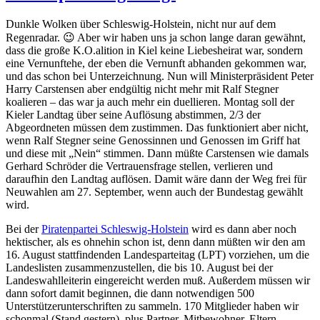
Dunkle Wolken über Schleswig-Holstein, nicht nur auf dem
Regenradar. 😉 Aber wir haben uns ja schon lange daran gewähnt,
dass die große K.O.alition in Kiel keine Liebesheirat war, sondern
eine Vernunftehe, der eben die Vernunft abhanden gekommen war,
und das schon bei Unterzeichnung. Nun will Ministerpräsident Peter
Harry Carstensen aber endgültig nicht mehr mit Ralf Stegner
koalieren – das war ja auch mehr ein duellieren. Montag soll der
Kieler Landtag über seine Auflösung abstimmen, 2/3 der
Abgeordneten müssen dem zustimmen. Das funktioniert aber nicht,
wenn Ralf Stegner seine Genossinnen und Genossen im Griff hat
und diese mit „Nein“ stimmen. Dann müßte Carstensen wie damals
Gerhard Schröder die Vertrauensfrage stellen, verlieren und
daraufhin den Landtag auflösen. Damit wäre dann der Weg frei für
Neuwahlen am 27. September, wenn auch der Bundestag gewählt
wird.
Bei der
Piratenpartei Schleswig-Holstein
wird es dann aber noch
hektischer, als es ohnehin schon ist, denn dann müßten wir den am
16. August stattfindenden Landesparteitag (LPT) vorziehen, um die
Landeslisten zusammenzustellen, die bis 10. August bei der
Landeswahlleiterin eingereicht werden muß. Außerdem müssen wir
dann sofort damit beginnen, die dann notwendigen 500
Unterstützerunterschriften zu sammeln. 170 Mitglieder haben wir
schonmal (Stand gestern), plus Partner, Mitbewohner, Eltern,