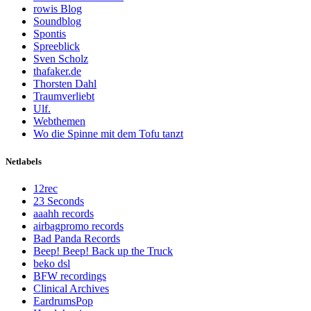
rowis Blog
Soundblog
Spontis
Spreeblick
Sven Scholz
thafaker.de
Thorsten Dahl
Traumverliebt
Ulf.
Webthemen
Wo die Spinne mit dem Tofu tanzt
Netlabels
12rec
23 Seconds
aaahh records
airbagpromo records
Bad Panda Records
Beep! Beep! Back up the Truck
beko dsl
BFW recordings
Clinical Archives
EardrumsPop