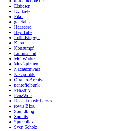
don quichote.net
Elsbesen
Exilkieler
Fiket
gendalus
Haascore
Hey Tube
Indie-Blogger
Karan
Konsumpf
Lummaland
MC Winkel
Musikpiraten
Nachtschwarz
Netzpolitik
Otranto-Archive
pantoffelpunk
PenZiuM
PenzWeb
Recent music heroes
rowis Blog
Soundblog
Spontis
Spreeblick
Sven Scholz