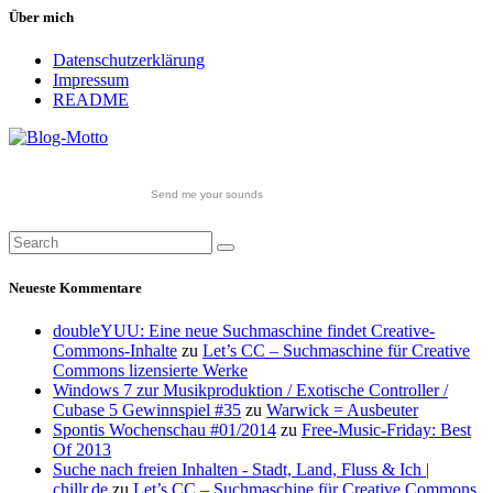
Über mich
Datenschutzerklärung
Impressum
README
Send me your sounds
Neueste Kommentare
doubleYUU: Eine neue Suchmaschine findet Creative-
Commons-Inhalte
zu
Let’s CC – Suchmaschine für Creative
Commons lizensierte Werke
Windows 7 zur Musikproduktion / Exotische Controller /
Cubase 5 Gewinnspiel #35
zu
Warwick = Ausbeuter
Spontis Wochenschau #01/2014
zu
Free-Music-Friday: Best
Of 2013
Suche nach freien Inhalten - Stadt, Land, Fluss & Ich |
chillr.de
zu
Let’s CC – Suchmaschine für Creative Commons