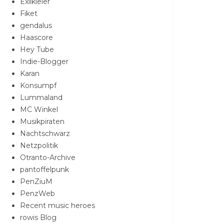
Exilkieler
Fiket
gendalus
Haascore
Hey Tube
Indie-Blogger
Karan
Konsumpf
Lummaland
MC Winkel
Musikpiraten
Nachtschwarz
Netzpolitik
Otranto-Archive
pantoffelpunk
PenZiuM
PenzWeb
Recent music heroes
rowis Blog