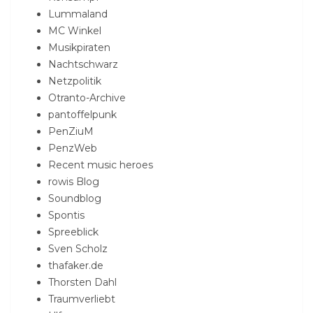
Lummaland
MC Winkel
Musikpiraten
Nachtschwarz
Netzpolitik
Otranto-Archive
pantoffelpunk
PenZiuM
PenzWeb
Recent music heroes
rowis Blog
Soundblog
Spontis
Spreeblick
Sven Scholz
thafaker.de
Thorsten Dahl
Traumverliebt