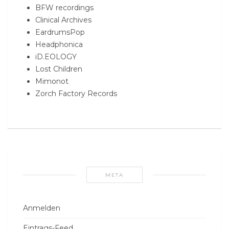
BFW recordings
Clinical Archives
EardrumsPop
Headphonica
iD.EOLOGY
Lost Children
Mimonot
Zorch Factory Records
META
Anmelden
Eintrags-Feed