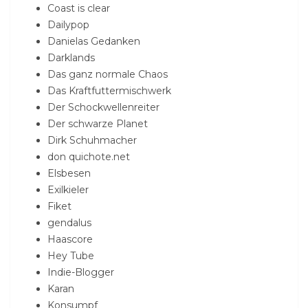
Coast is clear
Dailypop
Danielas Gedanken
Darklands
Das ganz normale Chaos
Das Kraftfuttermischwerk
Der Schockwellenreiter
Der schwarze Planet
Dirk Schuhmacher
don quichote.net
Elsbesen
Exilkieler
Fiket
gendalus
Haascore
Hey Tube
Indie-Blogger
Karan
Konsumpf