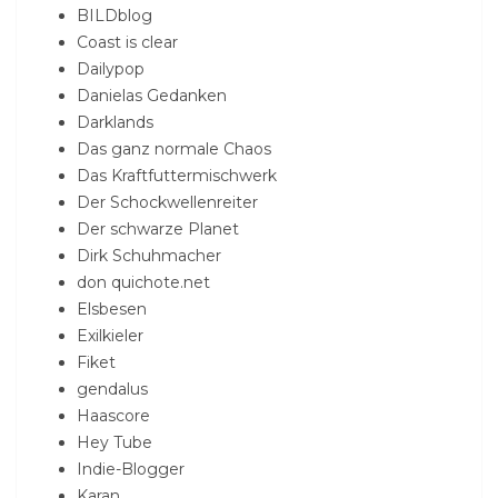
BILDblog
Coast is clear
Dailypop
Danielas Gedanken
Darklands
Das ganz normale Chaos
Das Kraftfuttermischwerk
Der Schockwellenreiter
Der schwarze Planet
Dirk Schuhmacher
don quichote.net
Elsbesen
Exilkieler
Fiket
gendalus
Haascore
Hey Tube
Indie-Blogger
Karan