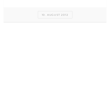
10. AUGUST 2012
Free-Music-Friday:
Thank Goth It’s Friday!
Bottlesmoker
Free-Music-Friday:
Ghosts In Daylight –
Golden And Green EP