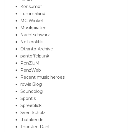
Konsumpf
Lummaland
MC Winkel
Musikpiraten
Nachtschwarz
Netzpolitik
Otranto-Archive
pantoffelpunk
PenZiuM
PenzWeb
Recent music heroes
rowis Blog
Soundblog
Spontis
Spreeblick
Sven Scholz
thafaker.de
Thorsten Dahl