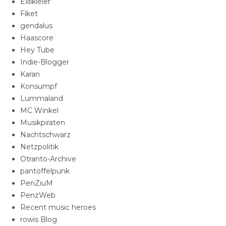
Exilkieler
Fiket
gendalus
Haascore
Hey Tube
Indie-Blogger
Karan
Konsumpf
Lummaland
MC Winkel
Musikpiraten
Nachtschwarz
Netzpolitik
Otranto-Archive
pantoffelpunk
PenZiuM
PenzWeb
Recent music heroes
rowis Blog