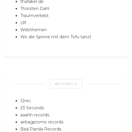
thafaker.de
Thorsten Dahl
Traumverliebt
Ulf.
Webthemen
Wo die Spinne mit dem Tofu tanzt
NETLABELS
12rec
23 Seconds
aaahh records
airbagpromo records
Bad Panda Records