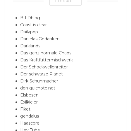
BLOGROLL
BILDblog
Coast is clear
Dailypop
Danielas Gedanken
Darklands
Das ganz normale Chaos
Das Kraftfuttermischwerk
Der Schockwellenreiter
Der schwarze Planet
Dirk Schuhmacher
don quichote.net
Elsbesen
Exilkieler
Fiket
gendalus
Haascore
Hey Tube