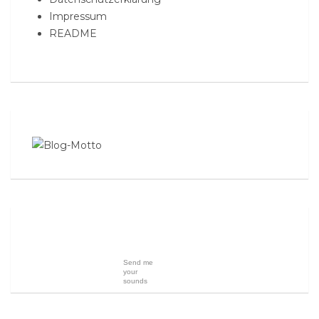
Impressum
README
Send me
your
sounds