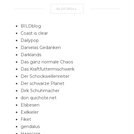
BLOGROLL
BILDblog
Coast is clear
Dailypop
Danielas Gedanken
Darklands
Das ganz normale Chaos
Das Kraftfuttermischwerk
Der Schockwellenreiter
Der schwarze Planet
Dirk Schuhmacher
don quichote.net
Elsbesen
Exilkieler
Fiket
gendalus
Haascore