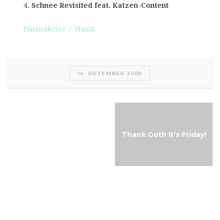
Schnee Revisited feat. Katzen-Content
Finanzkrise
Musik
14. DEZEMBER 2008
Aeon Sable geben
Remixe von
„Dancefloor Satellite“
Thank Goth It’s Friday!
als kostenloses
Download-Album
heraus
Neue EP von
Atombomb