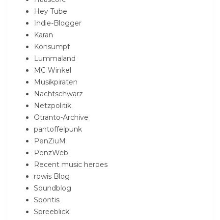
Hey Tube
Indie-Blogger
Karan
Konsumpf
Lummaland
MC Winkel
Musikpiraten
Nachtschwarz
Netzpolitik
Otranto-Archive
pantoffelpunk
PenZiuM
PenzWeb
Recent music heroes
rowis Blog
Soundblog
Spontis
Spreeblick