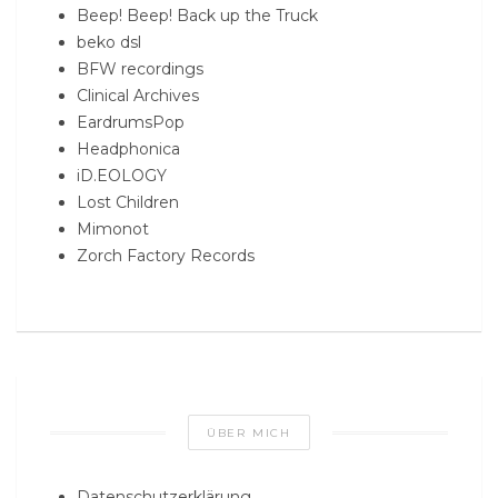
Beep! Beep! Back up the Truck
beko dsl
BFW recordings
Clinical Archives
EardrumsPop
Headphonica
iD.EOLOGY
Lost Children
Mimonot
Zorch Factory Records
ÜBER MICH
Datenschutzerklärung