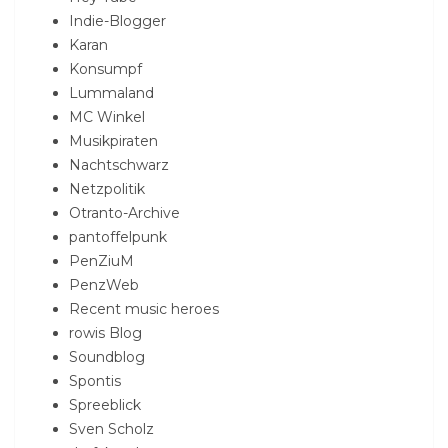
Indie-Blogger
Karan
Konsumpf
Lummaland
MC Winkel
Musikpiraten
Nachtschwarz
Netzpolitik
Otranto-Archive
pantoffelpunk
PenZiuM
PenzWeb
Recent music heroes
rowis Blog
Soundblog
Spontis
Spreeblick
Sven Scholz