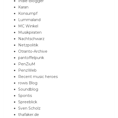
Indie-Blogger
Karan
Konsumpf
Lummaland
MC Winkel
Musikpiraten
Nachtschwarz
Netzpolitik
Otranto-Archive
pantoffelpunk
PenZiuM
PenzWeb
Recent music heroes
rowis Blog
Soundblog
Spontis
Spreeblick
Sven Scholz
thafaker.de