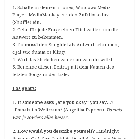
1. Schalte in deinem iTunes, Windows Media
Player, MediaMonkey etc. den Zufallsmodus
(Shuffle) ein.
2. Gehe für jede Frage einen Titel weiter, um die
Antwort zu bekommen.
3. Du
musst
den Songtitel als Antwort schreiben,
egal wie dumm es klingt.
4. Wirf das Stöckchen weiter an wen du willst.
5. Benenne diesen Beitrag mit dem Namen des
letzten Songs in der Liste.
Los geht’s:
1.
If someone asks „are you okay“ you say…?
„Damals im Weltraum“ (Angelika Express).
Damals
war ja sowieso alles besser.
2.
How would you describe yourself?
„Midnight
Romance“ (A Kiss Could Be Deadly).
Ja, ja, ein kleiner