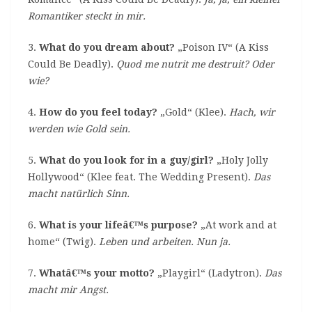
Romantiker steckt in mir.
3.
What do you dream about?
„Poison IV“ (A Kiss
Could Be Deadly).
Quod me nutrit me destruit? Oder
wie?
4.
How do you feel today?
„Gold“ (Klee).
Hach, wir
werden wie Gold sein.
5.
What do you look for in a guy/girl?
„Holy Jolly
Hollywood“ (Klee feat. The Wedding Present).
Das
macht natürlich Sinn.
6.
What is your lifeâ€™s purpose?
„At work and at
home“ (Twig).
Leben und arbeiten. Nun ja.
7.
Whatâ€™s your motto?
„Playgirl“ (Ladytron).
Das
macht mir Angst.