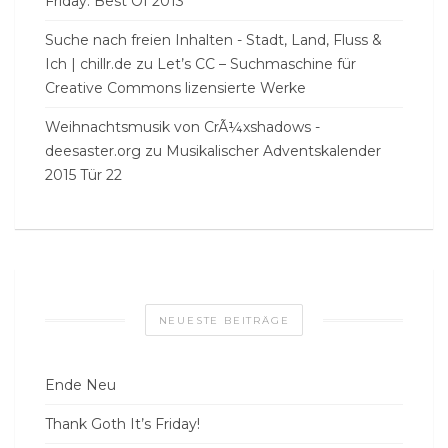
Friday: Best Of 2013
Suche nach freien Inhalten - Stadt, Land, Fluss &
Ich | chillr.de
zu
Let’s CC – Suchmaschine für
Creative Commons lizensierte Werke
Weihnachtsmusik von CrÃ¼xshadows -
deesaster.org
zu
Musikalischer Adventskalender
2015 Tür 22
NEUESTE BEITRÄGE
Ende Neu
Thank Goth It’s Friday!