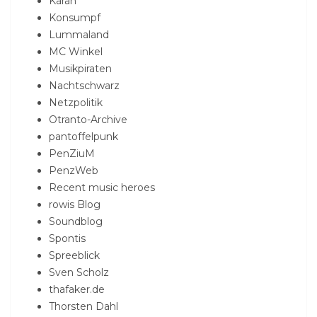
Karan
Konsumpf
Lummaland
MC Winkel
Musikpiraten
Nachtschwarz
Netzpolitik
Otranto-Archive
pantoffelpunk
PenZiuM
PenzWeb
Recent music heroes
rowis Blog
Soundblog
Spontis
Spreeblick
Sven Scholz
thafaker.de
Thorsten Dahl