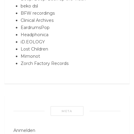
beko dsl
BFW recordings
Clinical Archives
EardrumsPop
Headphonica
iD.EOLOGY
Lost Children
Mimonot
Zorch Factory Records
META
Anmelden