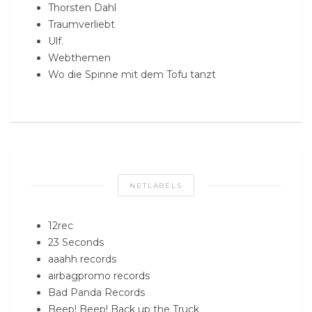
Thorsten Dahl
Traumverliebt
Ulf.
Webthemen
Wo die Spinne mit dem Tofu tanzt
NETLABELS
12rec
23 Seconds
aaahh records
airbagpromo records
Bad Panda Records
Beep! Beep! Back up the Truck