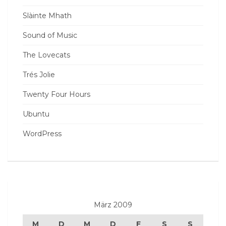
Slàinte Mhath
Sound of Music
The Lovecats
Trés Jolie
Twenty Four Hours
Ubuntu
WordPress
März 2009
M
D
M
D
F
S
S