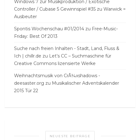
Windows 7 zur Musikproduktion / Exotische
Controller / Cubase 5 Gewinnspiel #35
zu
Warwick =
Ausbeuter
Spontis Wochenschau #01/2014
zu
Free-Music-
Friday: Best Of 2013
Suche nach freien Inhalten - Stadt, Land, Fluss &
Ich | chillr.de
zu
Let’s CC – Suchmaschine für
Creative Commons lizensierte Werke
Weihnachtsmusik von CrÃ¼xshadows -
deesaster.org
zu
Musikalischer Adventskalender
2015 Tür 22
NEUESTE BEITRÄGE