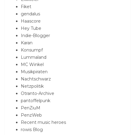
Fiket
gendalus
Haascore
Hey Tube
Indie-Blogger
Karan
Konsumpf
Lummaland
MC Winkel
Musikpiraten
Nachtschwarz
Netzpolitik
Otranto-Archive
pantoffelpunk
PenZiuM
PenzWeb
Recent music heroes
rowis Blog