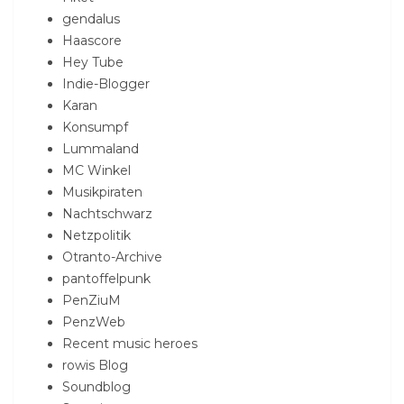
gendalus
Haascore
Hey Tube
Indie-Blogger
Karan
Konsumpf
Lummaland
MC Winkel
Musikpiraten
Nachtschwarz
Netzpolitik
Otranto-Archive
pantoffelpunk
PenZiuM
PenzWeb
Recent music heroes
rowis Blog
Soundblog