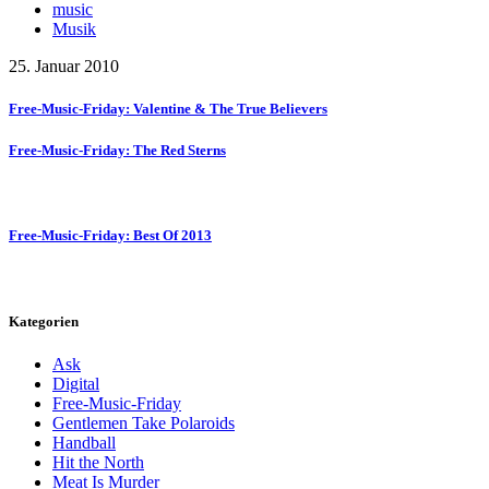
music
Musik
25. Januar 2010
Free-Music-Friday: Valentine & The True Believers
Free-Music-Friday: The Red Sterns
Free-Music-Friday: Best Of 2013
Kategorien
Ask
Digital
Free-Music-Friday
Gentlemen Take Polaroids
Handball
Hit the North
Meat Is Murder