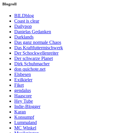
Blogroll
BILDblog
Coast is clear
Dailypop
Danielas Gedanken
Darklands
Das ganz normale Chaos
Das Kraftfuttermischwerk
Der Schockwellenreiter
Der schwarze Planet
Dirk Schuhmacher
don quichote.net
Elsbesen
Exilkieler
Fiket
gendalus
Haascore
Hey Tube
Indie-Blogger
Karan
Konsumpf
Lummaland
MC Winkel