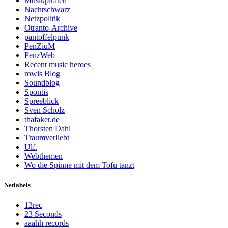
Musikpiraten
Nachtschwarz
Netzpolitik
Otranto-Archive
pantoffelpunk
PenZiuM
PenzWeb
Recent music heroes
rowis Blog
Soundblog
Spontis
Spreeblick
Sven Scholz
thafaker.de
Thorsten Dahl
Traumverliebt
Ulf.
Webthemen
Wo die Spinne mit dem Tofu tanzt
Netlabels
12rec
23 Seconds
aaahh records