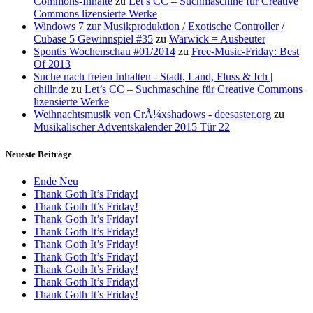
Commons-Inhalte
zu
Let’s CC – Suchmaschine für Creative
Commons lizensierte Werke
Windows 7 zur Musikproduktion / Exotische Controller /
Cubase 5 Gewinnspiel #35
zu
Warwick = Ausbeuter
Spontis Wochenschau #01/2014
zu
Free-Music-Friday: Best
Of 2013
Suche nach freien Inhalten - Stadt, Land, Fluss & Ich |
chillr.de
zu
Let’s CC – Suchmaschine für Creative Commons
lizensierte Werke
Weihnachtsmusik von CrÃ¼xshadows - deesaster.org
zu
Musikalischer Adventskalender 2015 Tür 22
Neueste Beiträge
Ende Neu
Thank Goth It’s Friday!
Thank Goth It’s Friday!
Thank Goth It’s Friday!
Thank Goth It’s Friday!
Thank Goth It’s Friday!
Thank Goth It’s Friday!
Thank Goth It’s Friday!
Thank Goth It’s Friday!
Thank Goth It’s Friday!