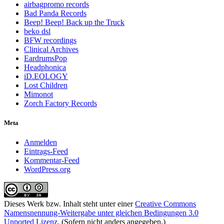
airbagpromo records
Bad Panda Records
Beep! Beep! Back up the Truck
beko dsl
BFW recordings
Clinical Archives
EardrumsPop
Headphonica
iD.EOLOGY
Lost Children
Mimonot
Zorch Factory Records
Meta
Anmelden
Eintrags-Feed
Kommentar-Feed
WordPress.org
Dieses Werk bzw. Inhalt steht unter einer
Creative Commons
Namensnennung-Weitergabe unter gleichen Bedingungen 3.0
Unported Lizenz
. (Sofern nicht anders angegeben.)