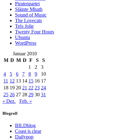
Piratenpartei
Slàinte Mhath
Sound of Music
The Lovecats
Trés Jolie
Twenty Four Hours
Ubuntu
WordPress
Januar 2010
M
D
M
D
F
S
S
1
2
3
4
5
6
7
8
9
10
11
12
13
14
15
16
17
18
19
20
21
22
23
24
25
26
27
28
29
30
31
« Dez.
Feb. »
Blogroll
BILDblog
Coast is clear
Dailypop