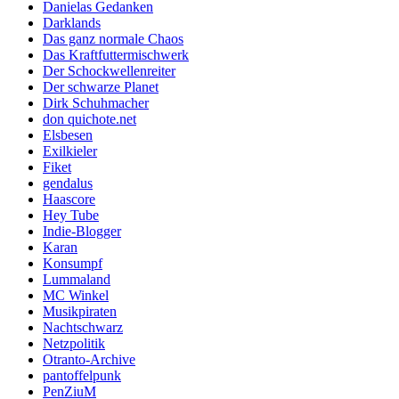
Danielas Gedanken
Darklands
Das ganz normale Chaos
Das Kraftfuttermischwerk
Der Schockwellenreiter
Der schwarze Planet
Dirk Schuhmacher
don quichote.net
Elsbesen
Exilkieler
Fiket
gendalus
Haascore
Hey Tube
Indie-Blogger
Karan
Konsumpf
Lummaland
MC Winkel
Musikpiraten
Nachtschwarz
Netzpolitik
Otranto-Archive
pantoffelpunk
PenZiuM