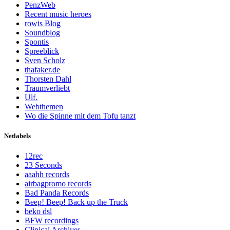
PenzWeb
Recent music heroes
rowis Blog
Soundblog
Spontis
Spreeblick
Sven Scholz
thafaker.de
Thorsten Dahl
Traumverliebt
Ulf.
Webthemen
Wo die Spinne mit dem Tofu tanzt
Netlabels
12rec
23 Seconds
aaahh records
airbagpromo records
Bad Panda Records
Beep! Beep! Back up the Truck
beko dsl
BFW recordings
Clinical Archives