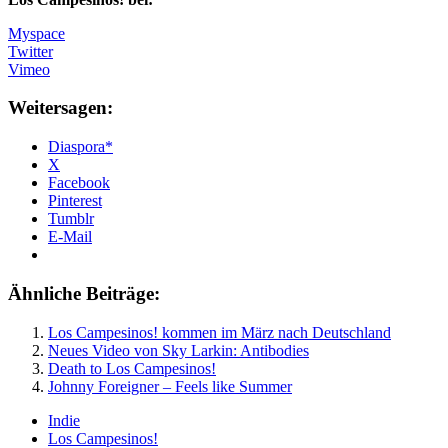
Myspace
Twitter
Vimeo
Weitersagen:
Diaspora*
X
Facebook
Pinterest
Tumblr
E-Mail
Ähnliche Beiträge:
Los Campesinos! kommen im März nach Deutschland
Neues Video von Sky Larkin: Antibodies
Death to Los Campesinos!
Johnny Foreigner – Feels like Summer
Indie
Los Campesinos!