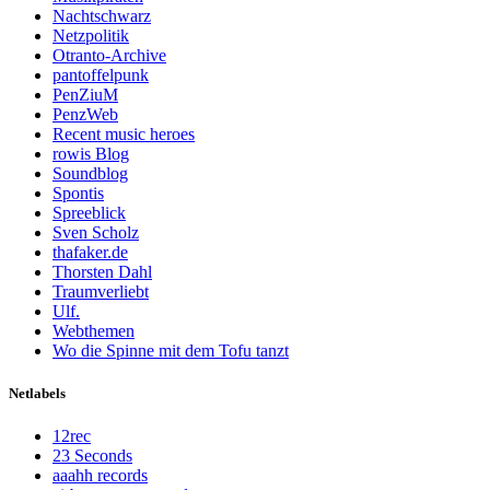
Nachtschwarz
Netzpolitik
Otranto-Archive
pantoffelpunk
PenZiuM
PenzWeb
Recent music heroes
rowis Blog
Soundblog
Spontis
Spreeblick
Sven Scholz
thafaker.de
Thorsten Dahl
Traumverliebt
Ulf.
Webthemen
Wo die Spinne mit dem Tofu tanzt
Netlabels
12rec
23 Seconds
aaahh records