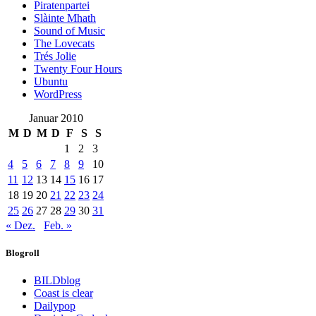
Piratenpartei
Slàinte Mhath
Sound of Music
The Lovecats
Trés Jolie
Twenty Four Hours
Ubuntu
WordPress
Januar 2010
M
D
M
D
F
S
S
1
2
3
4
5
6
7
8
9
10
11
12
13
14
15
16
17
18
19
20
21
22
23
24
25
26
27
28
29
30
31
« Dez.
Feb. »
Blogroll
BILDblog
Coast is clear
Dailypop