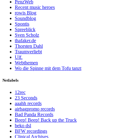
PenzWeb
Recent music heroes
rowis Blog
Soundblog
Spontis
Spreeblick
Sven Scholz
thafaker.de
Thorsten Dahl
Traumverliebt
Ulf.
Webthemen
Wo die Spinne mit dem Tofu tanzt
Netlabels
12rec
23 Seconds
aaahh records
airbagpromo records
Bad Panda Records
Beep! Beep! Back up the Truck
beko dsl
BFW recordings
Clinical Archives