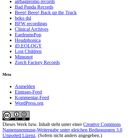
airbagpromo records
Bad Panda Records
Beep! Beep! Back up the Truck
beko dsl
BFW recordings
Clinical Archives
EardrumsPop
Headphonica
iD.EOLOGY
Lost Children
Mimonot
Zorch Factory Records
Meta
Anmelden
Eintrags-Feed
Kommentar-Feed
WordPress.org
Dieses Werk bzw. Inhalt steht unter einer
Creative Commons
Namensnennung-Weitergabe unter gleichen Bedingungen 3.0
Unported Lizenz
. (Sofern nicht anders angegeben.)