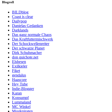
Blogroll
BILDblog
Coast is clear
Dailypop
Danielas Gedanken
Darklands
Das ganz normale Chaos
Das Kraftfuttermischwerk
Der Schockwellenreiter
Der schwarze Planet
Dirk Schuhmacher
don quichote.net
Elsbesen
Exilkieler
Fiket
gendalus
Haascore
Hey Tube
Indie-Blogger
Karan
Konsumpf
Lummaland
MC Winkel
Musikpiraten