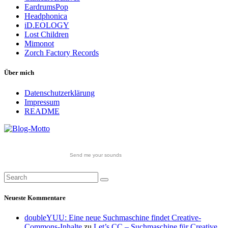
EardrumsPop
Headphonica
iD.EOLOGY
Lost Children
Mimonot
Zorch Factory Records
Über mich
Datenschutzerklärung
Impressum
README
Send me your sounds
Neueste Kommentare
doubleYUU: Eine neue Suchmaschine findet Creative-
Commons-Inhalte
zu
Let’s CC – Suchmaschine für Creative