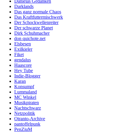
Danielas Gedanken
Darklands
Das ganz normale Chaos
Das Kraftfuttermischwerk
Der Schockwellenreiter
Der schwarze Planet
Dirk Schuhmacher
don quichote.net
Elsbesen
Exilkieler
Fiket
gendalus
Haascore
Hey Tube
Indie-Blogger
Karan
Konsumpf
Lummaland
MC Winkel
Musikpiraten
Nachtschwarz
Netzpolitik
Otranto-Archive
pantoffelpunk
PenZiuM