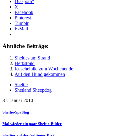
Diaspora*
X
Facebook
Pinterest
Tumblr
E-Mail
Ähnliche Beiträge:
Shelties am Strand
Herbstbild
Kuschelbild zum Wochenende
Auf den Hund gekommen
Sheltie
Shetland Sheepdog
31. Januar 2010
Sheltie-Spaßtag
Mal wieder ein paar Sheltie-Bilder
Shelties auf der Geltinger Birk