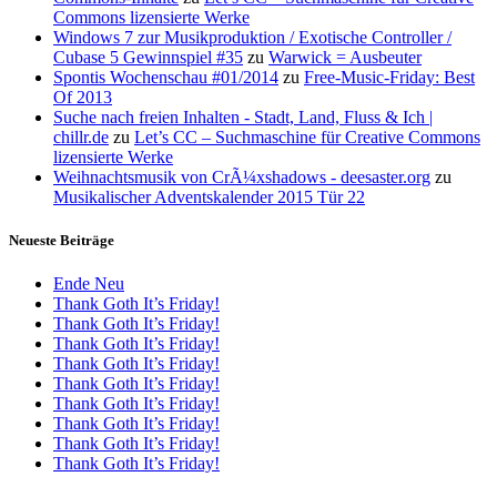
Commons lizensierte Werke
Windows 7 zur Musikproduktion / Exotische Controller /
Cubase 5 Gewinnspiel #35
zu
Warwick = Ausbeuter
Spontis Wochenschau #01/2014
zu
Free-Music-Friday: Best
Of 2013
Suche nach freien Inhalten - Stadt, Land, Fluss & Ich |
chillr.de
zu
Let’s CC – Suchmaschine für Creative Commons
lizensierte Werke
Weihnachtsmusik von CrÃ¼xshadows - deesaster.org
zu
Musikalischer Adventskalender 2015 Tür 22
Neueste Beiträge
Ende Neu
Thank Goth It’s Friday!
Thank Goth It’s Friday!
Thank Goth It’s Friday!
Thank Goth It’s Friday!
Thank Goth It’s Friday!
Thank Goth It’s Friday!
Thank Goth It’s Friday!
Thank Goth It’s Friday!
Thank Goth It’s Friday!