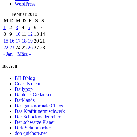
WordPress
Februar 2010
M
D
M
D
F
S
S
1
2
3
4
5
6
7
8
9
10
11
12
13
14
15
16
17
18
19
20
21
22
23
24
25
26
27
28
« Jan.
März »
Blogroll
BILDblog
Coast is clear
Dailypop
Danielas Gedanken
Darklands
Das ganz normale Chaos
Das Kraftfuttermischwerk
Der Schockwellenreiter
Der schwarze Planet
Dirk Schuhmacher
don quichote.net