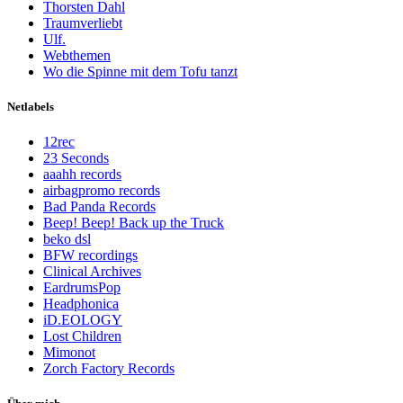
Thorsten Dahl
Traumverliebt
Ulf.
Webthemen
Wo die Spinne mit dem Tofu tanzt
Netlabels
12rec
23 Seconds
aaahh records
airbagpromo records
Bad Panda Records
Beep! Beep! Back up the Truck
beko dsl
BFW recordings
Clinical Archives
EardrumsPop
Headphonica
iD.EOLOGY
Lost Children
Mimonot
Zorch Factory Records