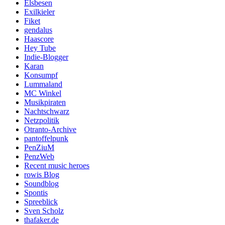
Elsbesen
Exilkieler
Fiket
gendalus
Haascore
Hey Tube
Indie-Blogger
Karan
Konsumpf
Lummaland
MC Winkel
Musikpiraten
Nachtschwarz
Netzpolitik
Otranto-Archive
pantoffelpunk
PenZiuM
PenzWeb
Recent music heroes
rowis Blog
Soundblog
Spontis
Spreeblick
Sven Scholz
thafaker.de