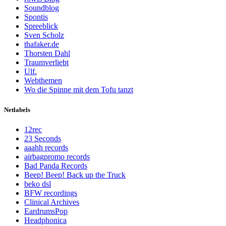
Soundblog
Spontis
Spreeblick
Sven Scholz
thafaker.de
Thorsten Dahl
Traumverliebt
Ulf.
Webthemen
Wo die Spinne mit dem Tofu tanzt
Netlabels
12rec
23 Seconds
aaahh records
airbagpromo records
Bad Panda Records
Beep! Beep! Back up the Truck
beko dsl
BFW recordings
Clinical Archives
EardrumsPop
Headphonica