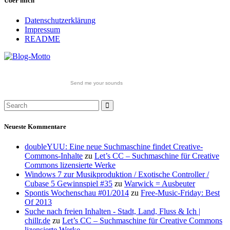
Über mich
Datenschutzerklärung
Impressum
README
Send me your sounds
Neueste Kommentare
doubleYUU: Eine neue Suchmaschine findet Creative-
Commons-Inhalte
zu
Let’s CC – Suchmaschine für Creative
Commons lizensierte Werke
Windows 7 zur Musikproduktion / Exotische Controller /
Cubase 5 Gewinnspiel #35
zu
Warwick = Ausbeuter
Spontis Wochenschau #01/2014
zu
Free-Music-Friday: Best
Of 2013
Suche nach freien Inhalten - Stadt, Land, Fluss & Ich |
chillr.de
zu
Let’s CC – Suchmaschine für Creative Commons
lizensierte Werke