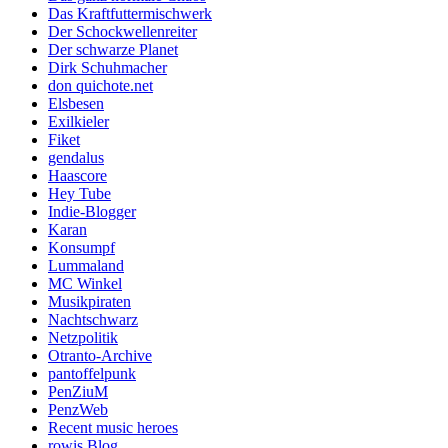
Das Kraftfuttermischwerk
Der Schockwellenreiter
Der schwarze Planet
Dirk Schuhmacher
don quichote.net
Elsbesen
Exilkieler
Fiket
gendalus
Haascore
Hey Tube
Indie-Blogger
Karan
Konsumpf
Lummaland
MC Winkel
Musikpiraten
Nachtschwarz
Netzpolitik
Otranto-Archive
pantoffelpunk
PenZiuM
PenzWeb
Recent music heroes
rowis Blog