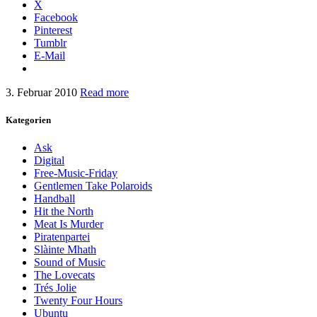
X
Facebook
Pinterest
Tumblr
E-Mail
3. Februar 2010
Read more
Kategorien
Ask
Digital
Free-Music-Friday
Gentlemen Take Polaroids
Handball
Hit the North
Meat Is Murder
Piratenpartei
Slàinte Mhath
Sound of Music
The Lovecats
Trés Jolie
Twenty Four Hours
Ubuntu