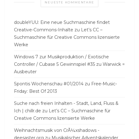
NEUESTE KOMMENTARE
doubleYUU: Eine neue Suchmaschine findet
Creative-Commons-Inhalte
zu
Let’s CC –
Suchmaschine für Creative Commons lizensierte
Werke
Windows 7 zur Musikproduktion / Exotische
Controller / Cubase 5 Gewinnspiel #35
zu
Warwick =
Ausbeuter
Spontis Wochenschau #01/2014
zu
Free-Music-
Friday: Best Of 2013
Suche nach freien Inhalten - Stadt, Land, Fluss &
Ich | chillr.de
zu
Let’s CC – Suchmaschine für
Creative Commons lizensierte Werke
Weihnachtsmusik von CrÃ¼xshadows -
deesaster.org
zu
Musikalischer Adventskalender