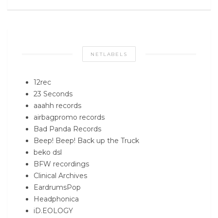
NETLABELS
12rec
23 Seconds
aaahh records
airbagpromo records
Bad Panda Records
Beep! Beep! Back up the Truck
beko dsl
BFW recordings
Clinical Archives
EardrumsPop
Headphonica
iD.EOLOGY