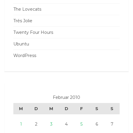
The Lovecats
Trés Jolie
Twenty Four Hours
Ubuntu
WordPress
Februar 2010
M
D
M
D
F
S
S
1
2
3
4
5
6
7