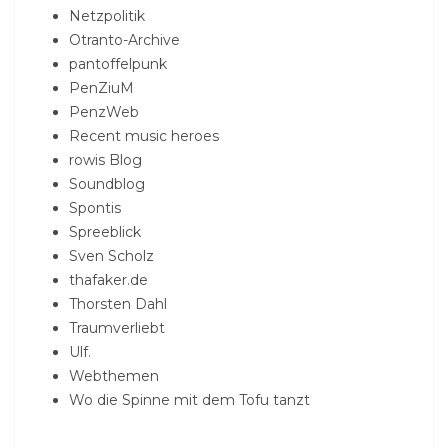
Netzpolitik
Otranto-Archive
pantoffelpunk
PenZiuM
PenzWeb
Recent music heroes
rowis Blog
Soundblog
Spontis
Spreeblick
Sven Scholz
thafaker.de
Thorsten Dahl
Traumverliebt
Ulf.
Webthemen
Wo die Spinne mit dem Tofu tanzt