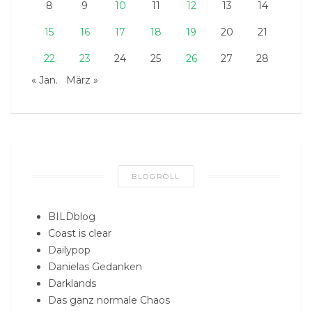
8
9
10
11
12
13
14
15
16
17
18
19
20
21
22
23
24
25
26
27
28
« Jan.
März »
BLOGROLL
BILDblog
Coast is clear
Dailypop
Danielas Gedanken
Darklands
Das ganz normale Chaos