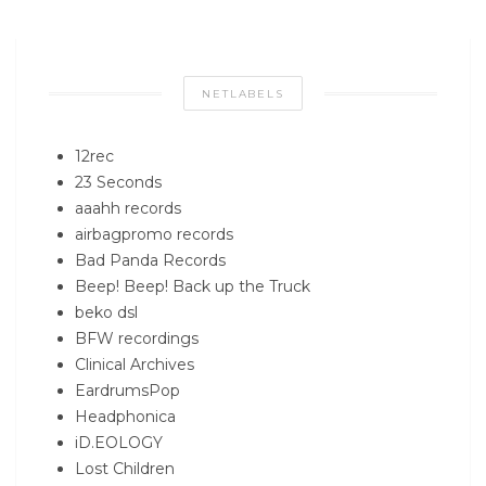
NETLABELS
12rec
23 Seconds
aaahh records
airbagpromo records
Bad Panda Records
Beep! Beep! Back up the Truck
beko dsl
BFW recordings
Clinical Archives
EardrumsPop
Headphonica
iD.EOLOGY
Lost Children