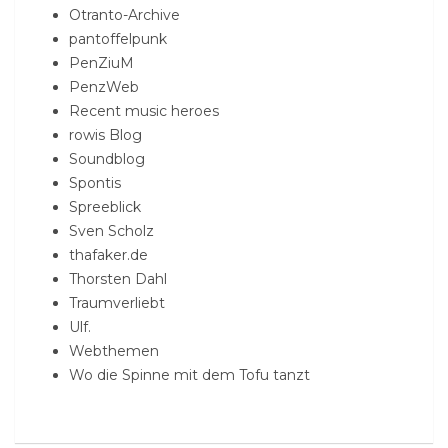
Otranto-Archive
pantoffelpunk
PenZiuM
PenzWeb
Recent music heroes
rowis Blog
Soundblog
Spontis
Spreeblick
Sven Scholz
thafaker.de
Thorsten Dahl
Traumverliebt
Ulf.
Webthemen
Wo die Spinne mit dem Tofu tanzt