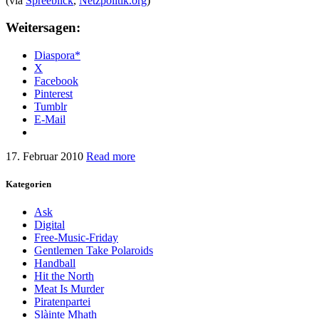
(via
Spreeblick
,
Netzpolitik.org
)
Weitersagen:
Diaspora*
X
Facebook
Pinterest
Tumblr
E-Mail
17. Februar 2010
Read more
Kategorien
Ask
Digital
Free-Music-Friday
Gentlemen Take Polaroids
Handball
Hit the North
Meat Is Murder
Piratenpartei
Slàinte Mhath