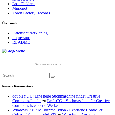
Lost Children
Mimonot
Zorch Factory Records
Über mich
Datenschutzerklärung
Impressum
README
Send me your sounds
Neueste Kommentare
doubleYUU: Eine neue Suchmaschine findet Creative-
Commons-Inhalte
zu
Let’s CC – Suchmaschine für Creative
Commons lizensierte Werke
Windows 7 zur Musikproduktion / Exotische Controller /
Cubase 5 Gewinnspiel #35
zu
Warwick = Ausbeuter