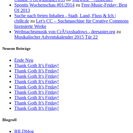
Spontis Wochenschau #01/2014
zu
Free-Music-Friday: Best
Of 2013
Suche nach freien Inhalten - Stadt, Land, Fluss & Ich |
chillr.de
zu
Let’s CC – Suchmaschine für Creative Commons
lizensierte Werke
Weihnachtsmusik von CrÃ¼xshadows - deesaster.org
zu
Musikalischer Adventskalender 2015 Tür 22
Neueste Beiträge
Ende Neu
Thank Goth It’s Friday!
Thank Goth It’s Friday!
Thank Goth It’s Friday!
Thank Goth It’s Friday!
Thank Goth It’s Friday!
Thank Goth It’s Friday!
Thank Goth It’s Friday!
Thank Goth It’s Friday!
Thank Goth It’s Friday!
Blogroll
BILDblog