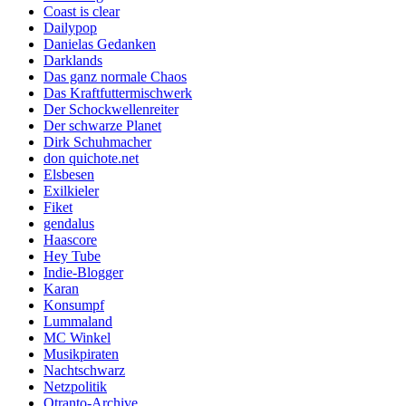
Coast is clear
Dailypop
Danielas Gedanken
Darklands
Das ganz normale Chaos
Das Kraftfuttermischwerk
Der Schockwellenreiter
Der schwarze Planet
Dirk Schuhmacher
don quichote.net
Elsbesen
Exilkieler
Fiket
gendalus
Haascore
Hey Tube
Indie-Blogger
Karan
Konsumpf
Lummaland
MC Winkel
Musikpiraten
Nachtschwarz
Netzpolitik
Otranto-Archive