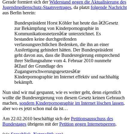
Gerade formiert sich der
Widerstand gegen die Aktualisierung des
Jugendmedienschutz-Staatsvertrages
, da platzt
folgende Nachricht
aus Berlin herein:
Bundespräsident Horst Köhler hat heute das â€žGesetz
zur Bekämpfung von Kinderpornographie in
Kommunikationsnetzenâ€œ unterzeichnet. Es
bestanden keine durchgreifenden
verfassungsrechtlichen Bedenken, die ihn an einer
Ausfertigung gehindert hätten. Der Bundespräsident
geht davon aus, dass die Bundesregierung entsprechend
ihrer Stellungnahme vom 4. Februar 2010 nunmehr
â€žauf der Grundlage des
Zugangserschwerungsgesetzesâ€œ
Kinderpornographie im Internet effektiv und nachhaltig
bekämpft.
Nun sind wir mal gespannt, wie es weiter geht, denn
eigentlich
wollte die Bundesregierung von diesem Gesetz keinen Gebrauch
machen,
sondern Kinderpornographie im Internet löschen lassen
,
aber wo es jetzt schon mal da ist…
Am 22.02.2010 beschäftigt sich der
Petitionsausschuss des
Bundestages
übrigens mit der
Petition gegen Internetsperren
.