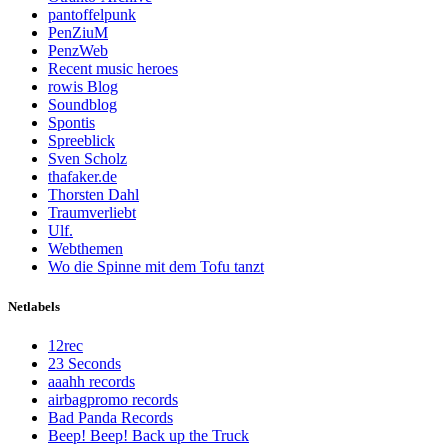
pantoffelpunk
PenZiuM
PenzWeb
Recent music heroes
rowis Blog
Soundblog
Spontis
Spreeblick
Sven Scholz
thafaker.de
Thorsten Dahl
Traumverliebt
Ulf.
Webthemen
Wo die Spinne mit dem Tofu tanzt
Netlabels
12rec
23 Seconds
aaahh records
airbagpromo records
Bad Panda Records
Beep! Beep! Back up the Truck