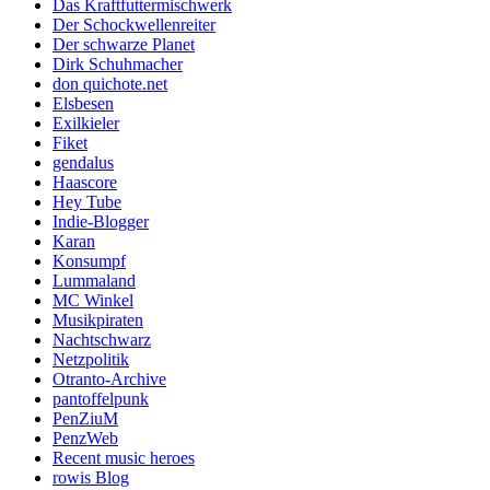
Das Kraftfuttermischwerk
Der Schockwellenreiter
Der schwarze Planet
Dirk Schuhmacher
don quichote.net
Elsbesen
Exilkieler
Fiket
gendalus
Haascore
Hey Tube
Indie-Blogger
Karan
Konsumpf
Lummaland
MC Winkel
Musikpiraten
Nachtschwarz
Netzpolitik
Otranto-Archive
pantoffelpunk
PenZiuM
PenzWeb
Recent music heroes
rowis Blog