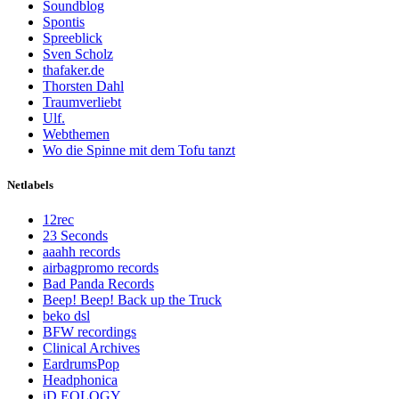
Soundblog
Spontis
Spreeblick
Sven Scholz
thafaker.de
Thorsten Dahl
Traumverliebt
Ulf.
Webthemen
Wo die Spinne mit dem Tofu tanzt
Netlabels
12rec
23 Seconds
aaahh records
airbagpromo records
Bad Panda Records
Beep! Beep! Back up the Truck
beko dsl
BFW recordings
Clinical Archives
EardrumsPop
Headphonica
iD.EOLOGY