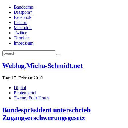
Bandcamp
Diaspora*
Facebook
Last.fm
Mastodon
Twitter
Termine
Impressum
Weblog.Micha-Schmidt.net
Tag:
17. Februar 2010
Digital
Piratenpartei
Twenty Four Hours
Bundespräsident unterschrieb
Zugangserschwerungsgesetz