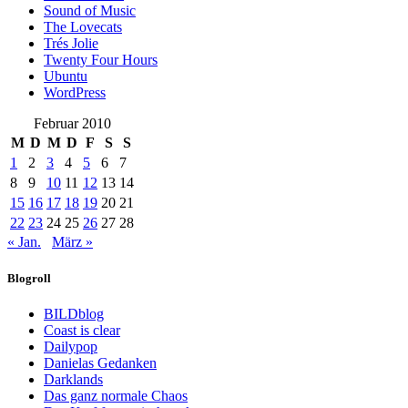
Sound of Music
The Lovecats
Trés Jolie
Twenty Four Hours
Ubuntu
WordPress
Februar 2010
M
D
M
D
F
S
S
1
2
3
4
5
6
7
8
9
10
11
12
13
14
15
16
17
18
19
20
21
22
23
24
25
26
27
28
« Jan.
März »
Blogroll
BILDblog
Coast is clear
Dailypop
Danielas Gedanken
Darklands
Das ganz normale Chaos