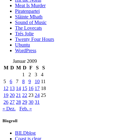
Meat Is Murder
Piratenpartei
Slàinte Mhath
Sound of Music
The Lovecats
Trés Jolie
Twenty Four Hours
Ubuntu
WordPress
Januar 2009
M
D
M
D
F
S
S
1
2
3
4
5
6
7
8
9
10
11
12
13
14
15
16
17
18
19
20
21
22
23
24
25
26
27
28
29
30
31
« Dez.
Feb. »
Blogroll
BILDblog
Coast is clear