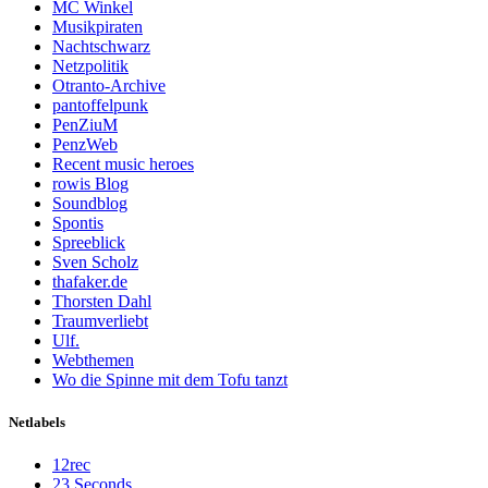
MC Winkel
Musikpiraten
Nachtschwarz
Netzpolitik
Otranto-Archive
pantoffelpunk
PenZiuM
PenzWeb
Recent music heroes
rowis Blog
Soundblog
Spontis
Spreeblick
Sven Scholz
thafaker.de
Thorsten Dahl
Traumverliebt
Ulf.
Webthemen
Wo die Spinne mit dem Tofu tanzt
Netlabels
12rec
23 Seconds