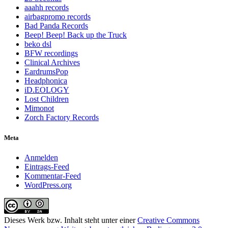
aaahh records
airbagpromo records
Bad Panda Records
Beep! Beep! Back up the Truck
beko dsl
BFW recordings
Clinical Archives
EardrumsPop
Headphonica
iD.EOLOGY
Lost Children
Mimonot
Zorch Factory Records
Meta
Anmelden
Eintrags-Feed
Kommentar-Feed
WordPress.org
Dieses Werk bzw. Inhalt steht unter einer
Creative Commons