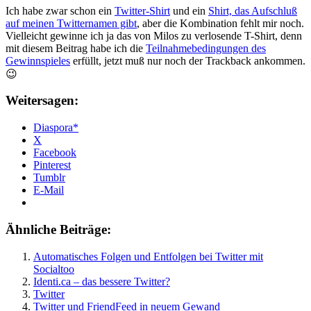
Ich habe zwar schon ein
Twitter-Shirt
und ein
Shirt, das Aufschluß
auf meinen Twitternamen gibt
, aber die Kombination fehlt mir noch.
Vielleicht gewinne ich ja das von Milos zu verlosende T-Shirt, denn
mit diesem Beitrag habe ich die
Teilnahmebedingungen des
Gewinnspieles
erfüllt, jetzt muß nur noch der Trackback ankommen.
😉
Weitersagen:
Diaspora*
X
Facebook
Pinterest
Tumblr
E-Mail
Ähnliche Beiträge:
Automatisches Folgen und Entfolgen bei Twitter mit
Socialtoo
Identi.ca – das bessere Twitter?
Twitter
Twitter und FriendFeed in neuem Gewand