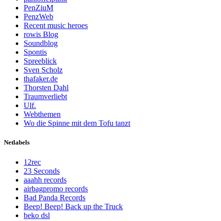
PenZiuM
PenzWeb
Recent music heroes
rowis Blog
Soundblog
Spontis
Spreeblick
Sven Scholz
thafaker.de
Thorsten Dahl
Traumverliebt
Ulf.
Webthemen
Wo die Spinne mit dem Tofu tanzt
Netlabels
12rec
23 Seconds
aaahh records
airbagpromo records
Bad Panda Records
Beep! Beep! Back up the Truck
beko dsl