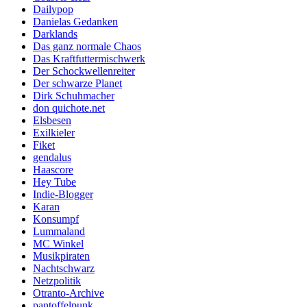
Dailypop
Danielas Gedanken
Darklands
Das ganz normale Chaos
Das Kraftfuttermischwerk
Der Schockwellenreiter
Der schwarze Planet
Dirk Schuhmacher
don quichote.net
Elsbesen
Exilkieler
Fiket
gendalus
Haascore
Hey Tube
Indie-Blogger
Karan
Konsumpf
Lummaland
MC Winkel
Musikpiraten
Nachtschwarz
Netzpolitik
Otranto-Archive
pantoffelpunk