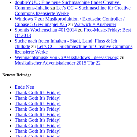
doubleYUU: Eine neue Suchmaschine findet Creative-
Commons-Inhalte
zu
Let’s CC – Suchmaschine für Creative
Commons lizensierte Werke
Windows 7 zur Musikproduktion / Exotische Controller /
Cubase 5 Gewinnspiel #35
zu
Warwick = Ausbeuter
Spontis Wochenschau #01/2014
zu
Free-Music-Friday: Best
Of 2013
Suche nach freien Inhalten - Stadt, Land, Fluss & Ich |
chillr.de
zu
Let’s CC – Suchmaschine für Creative Commons
lizensierte Werke
Weihnachtsmusik von CrÃ¼xshadows - deesaster.org
zu
Musikalischer Adventskalender 2015 Tür 22
Neueste Beiträge
Ende Neu
Thank Goth It’s Friday!
Thank Goth It’s Friday!
Thank Goth It’s Friday!
Thank Goth It’s Friday!
Thank Goth It’s Friday!
Thank Goth It’s Friday!
Thank Goth It’s Friday!
Thank Goth It’s Friday!
Thank Goth It’s Friday!