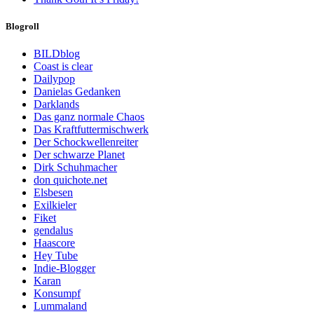
Blogroll
BILDblog
Coast is clear
Dailypop
Danielas Gedanken
Darklands
Das ganz normale Chaos
Das Kraftfuttermischwerk
Der Schockwellenreiter
Der schwarze Planet
Dirk Schuhmacher
don quichote.net
Elsbesen
Exilkieler
Fiket
gendalus
Haascore
Hey Tube
Indie-Blogger
Karan
Konsumpf
Lummaland