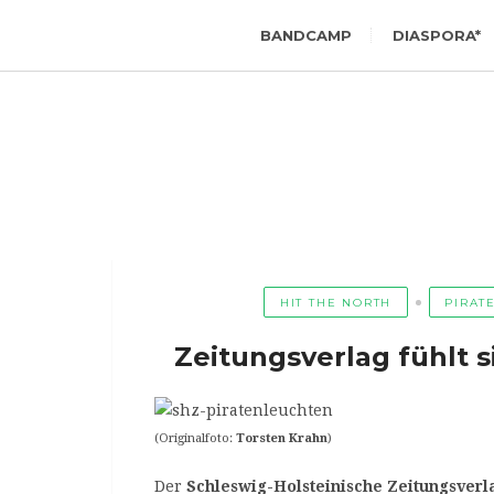
BANDCAMP
DIASPORA*
HIT THE NORTH
PIRAT
Zeitungsverlag fühlt s
(Originalfoto:
Torsten Krahn
)
Der
Schleswig-Holsteinische Zeitungsverl