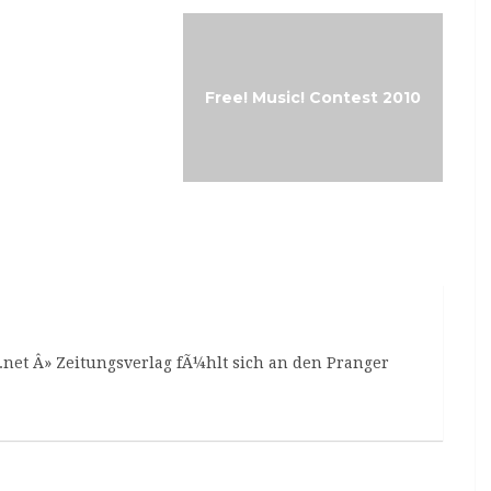
Music-Friday:
Free! Music! Contest 2010
lug&Play
net Â» Zeitungsverlag fÃ¼hlt sich an den Pranger