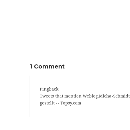
Free-Music-Friday: rec72
Free-
feiert 5. Label-Geburtstag
P
1 Comment
Pingback:
Tweets that mention Weblog.Micha-Schmidt.
gestellt -- Topsy.com