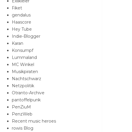
Exilkieler
Fiket
gendalus
Haascore
Hey Tube
Indie-Blogger
Karan
Konsumpf
Lummaland
MC Winkel
Musikpiraten
Nachtschwarz
Netzpolitik
Otranto-Archive
pantoffelpunk
PenZiuM
PenzWeb
Recent music heroes
rowis Blog