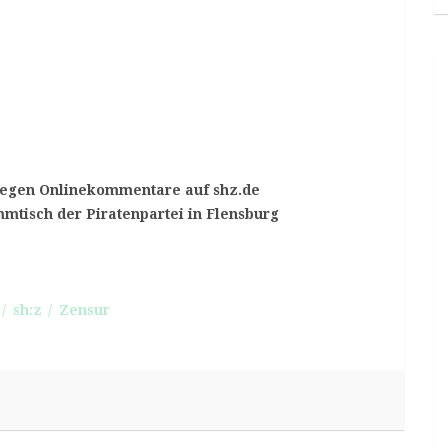
gegen Onlinekommentare auf shz.de
mtisch der Piratenpartei in Flensburg
sh:z
Zensur