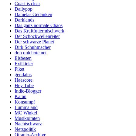
Coast is clear
Dailypop
Danielas Gedanken
Darklands
Das ganz normale Chaos
Das Kraftfuttermischwerk
Der Schockwellenreiter
Der schwarze Planet
Dirk Schuhmacher
don quichote.net
Elsbesen
Exilkieler
Fiket
gendalus
Haascore
Hey Tube
Indie-Blogger
Karan
Konsumpf
Lummaland
MC Winkel
Musikpiraten
Nachtschwarz
Netzpolitik
Otranto-Archive