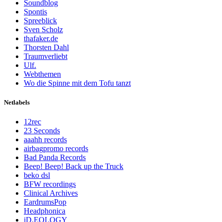
Soundblog
Spontis
Spreeblick
Sven Scholz
thafaker.de
Thorsten Dahl
Traumverliebt
Ulf.
Webthemen
Wo die Spinne mit dem Tofu tanzt
Netlabels
12rec
23 Seconds
aaahh records
airbagpromo records
Bad Panda Records
Beep! Beep! Back up the Truck
beko dsl
BFW recordings
Clinical Archives
EardrumsPop
Headphonica
iD.EOLOGY