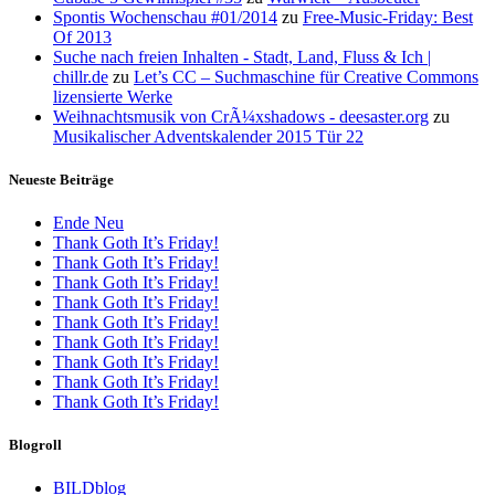
Spontis Wochenschau #01/2014
zu
Free-Music-Friday: Best
Of 2013
Suche nach freien Inhalten - Stadt, Land, Fluss & Ich |
chillr.de
zu
Let’s CC – Suchmaschine für Creative Commons
lizensierte Werke
Weihnachtsmusik von CrÃ¼xshadows - deesaster.org
zu
Musikalischer Adventskalender 2015 Tür 22
Neueste Beiträge
Ende Neu
Thank Goth It’s Friday!
Thank Goth It’s Friday!
Thank Goth It’s Friday!
Thank Goth It’s Friday!
Thank Goth It’s Friday!
Thank Goth It’s Friday!
Thank Goth It’s Friday!
Thank Goth It’s Friday!
Thank Goth It’s Friday!
Blogroll
BILDblog