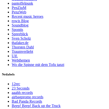
pantoffelpunk
PenZiuM
PenzWeb
Recent music heroes
rowis Blog
Soundblog
Spontis
Spreeblick
Sven Scholz
thafaker.de
Thorsten Dahl
Traumverliebt
Ulf.
Webthemen
Wo die Spinne mit dem Tofu tanzt
Netlabels
12rec
23 Seconds
aaahh records
airbagpromo records
Bad Panda Records
Beep! Beep! Back up the Truck