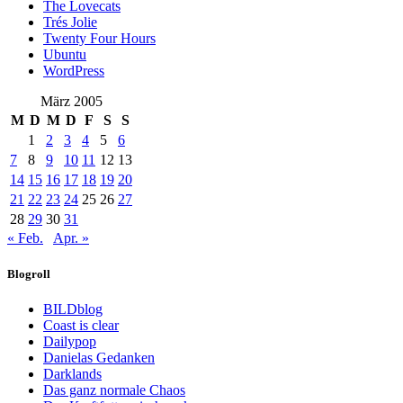
The Lovecats
Trés Jolie
Twenty Four Hours
Ubuntu
WordPress
März 2005
M
D
M
D
F
S
S
1
2
3
4
5
6
7
8
9
10
11
12
13
14
15
16
17
18
19
20
21
22
23
24
25
26
27
28
29
30
31
« Feb.
Apr. »
Blogroll
BILDblog
Coast is clear
Dailypop
Danielas Gedanken
Darklands
Das ganz normale Chaos