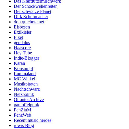
Das Kraftfuttermischwerk
Der Schockwellenreiter
Der schwarze Planet
Dirk Schuhmacher
don quichote.net
Elsbesen
Exilkieler
Fiket
gendalus
Haascore
Hey Tube
Indie-Blogger
Karan
Konsumpf
Lummaland
MC Winkel
Musikpiraten
Nachtschwarz
Netzpolitik
Otranto-Archive
pantoffelpunk
PenZiuM
PenzWeb
Recent music heroes
rowis Blog