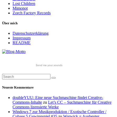
Lost Children
Mimonot
Zorch Factory Records
Über mich
Datenschutzerklärung
Impressum
README
Send me your sounds
Neueste Kommentare
doubleYUU: Eine neue Suchmaschine findet Creative-
Commons-Inhalte
zu
Let’s CC – Suchmaschine für Creative
Commons lizensierte Werke
Windows 7 zur Musikproduktion / Exotische Controller /
Cubase 5 Gewinnspiel #35
zu
Warwick = Ausbeuter